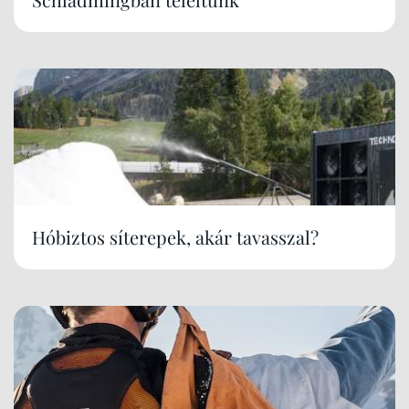
Hóbiztos síterepek, akár tavasszal?