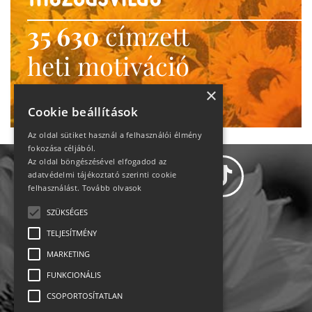
35 630
címzett
heti motiváció
Ne maradj le!
×
Cookie beállítások
Az oldal sütiket használ a felhasználói élmény
fokozása céljából.
Az oldal böngészésével elfogadod az
adatvédelmi tájékoztató szerinti cookie
felhasználást.
Tovább olvasok
SZÜKSÉGES
Adatvédelem
TELJESÍTMÉNY
MARKETING
Állásajánlatok
FUNKCIONÁLIS
Impresszum-kapcsolat
CSOPORTOSÍTATLAN