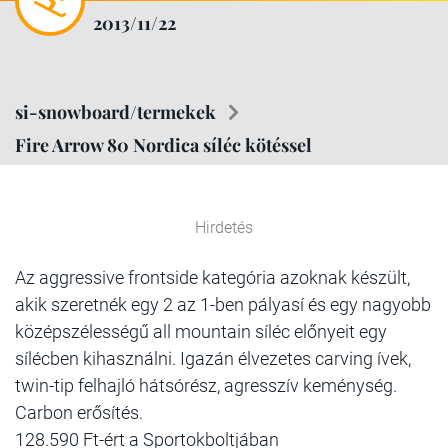
2013/11/22
si-snowboard/termekek
Fire Arrow 80 Nordica síléc kötéssel
Hirdetés
Az aggressive frontside kategória azoknak készült,
akik szeretnék egy 2 az 1-ben pályasí és egy nagyobb
középszélességű all mountain síléc előnyeit egy
sílécben kihasználni. Igazán élvezetes carving ívek,
twin-tip felhajló hátsórész, agresszív keménység.
Carbon erősítés.
128.590 Ft-ért a Sportokboltjában