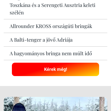
Toszkána és a Serengeti Ausztria keleti
szélén
Allrounder KROSS országúti bringák
A Balti-tenger a jövő Adriája
A hagyományos bringa nem múlt idő
Kérek még!