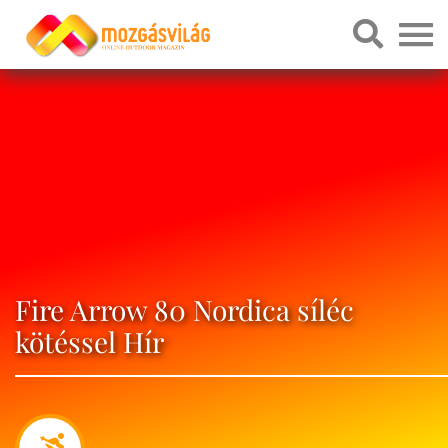
Fire Arrow 80 Nordica síléc
kötéssel Hír