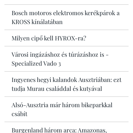
Bosch motoros elektromos kerékpárok a
KROSS kínálatában
Milyen cipő kell HYROX-ra?
Városi ingázáshoz és túrázáshoz is -
Specialized Vado 3
Ingyenes hegyi kalandok Ausztriában: ezt
tudja Murau családdal és kutyával
Alsó-Ausztria már három bikeparkkal
csábít
Burgenland három arca: Amazonas,