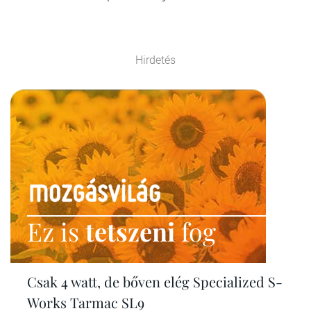
Hirdetés
Ez is
tetszeni
fog
Csak 4 watt, de bőven elég Specialized S-
Works Tarmac SL9