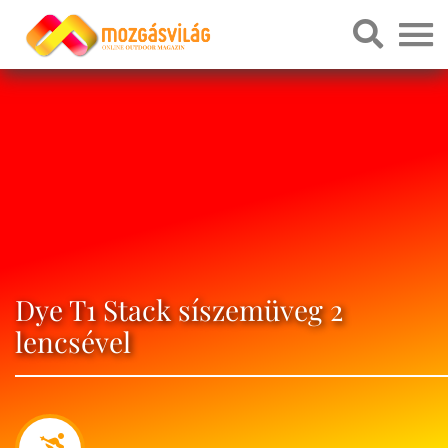
Dye T1 Stack síszemüveg 2
lencsével