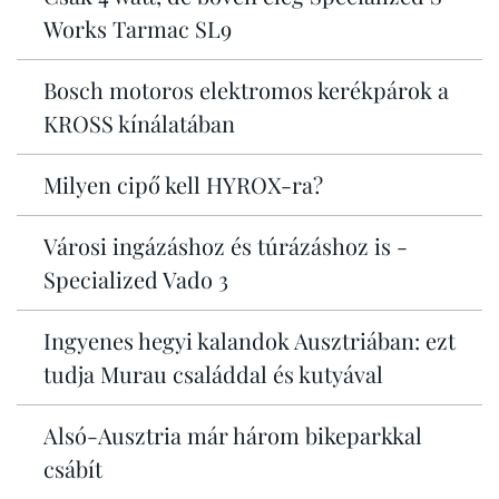
Works Tarmac SL9
Bosch motoros elektromos kerékpárok a
KROSS kínálatában
Milyen cipő kell HYROX-ra?
Városi ingázáshoz és túrázáshoz is -
Specialized Vado 3
Ingyenes hegyi kalandok Ausztriában: ezt
tudja Murau családdal és kutyával
Alsó-Ausztria már három bikeparkkal
csábít