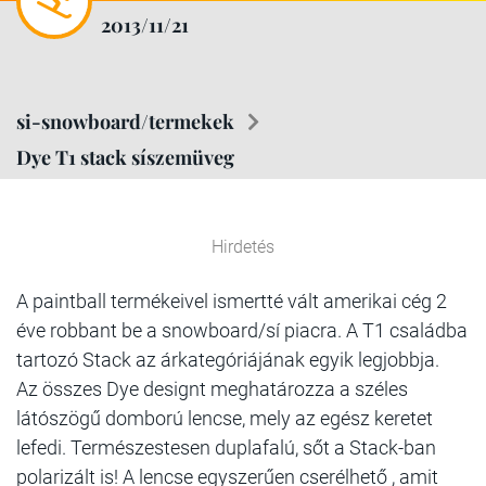
2013/11/21
si-snowboard/termekek
Dye T1 stack síszemüveg
Hirdetés
A paintball termékeivel ismertté vált amerikai cég 2
éve robbant be a snowboard/sí piacra. A T1 családba
tartozó Stack az árkategóriájának egyik legjobbja.
Az összes Dye designt meghatározza a széles
látószögű domború lencse, mely az egész keretet
lefedi. Természestesen duplafalú, sőt a Stack-ban
polarizált is! A lencse egyszerűen cserélhető , amit