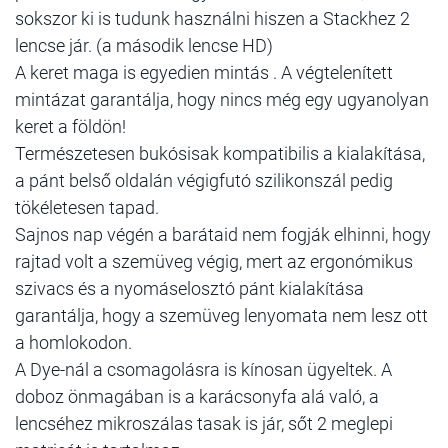
sokszor ki is tudunk használni hiszen a Stackhez 2
lencse jár. (a második lencse HD)
A keret maga is egyedien mintás . A végtelenített
mintázat garantálja, hogy nincs még egy ugyanolyan
keret a földön!
Természetesen bukósisak kompatibilis a kialakítása,
a pánt belső oldalán végigfutó szilikonszál pedig
tökéletesen tapad.
Sajnos nap végén a barátaid nem fogják elhinni, hogy
rajtad volt a szemüveg végig, mert az ergonómikus
szivacs és a nyomáselosztó pánt kialakítása
garantálja, hogy a szemüveg lenyomata nem lesz ott
a homlokodon.
A Dye-nál a csomagolásra is kínosan ügyeltek. A
doboz önmagában is a karácsonyfa alá való, a
lencséhez mikroszálas tasak is jár, sőt 2 meglepi