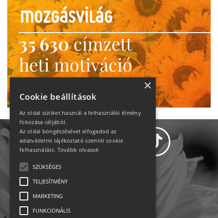
35 630
címzett
heti motiváció
Ne maradj le!
×
Cookie beállítások
Az oldal sütiket használ a felhasználói élmény
fokozása céljából.
Az oldal böngészésével elfogadod az
adatvédelmi tájékoztató szerinti cookie
felhasználást.
Tovább olvasok
SZÜKSÉGES
Adatvédelem
TELJESÍTMÉNY
MARKETING
Állásajánlatok
FUNKCIONÁLIS