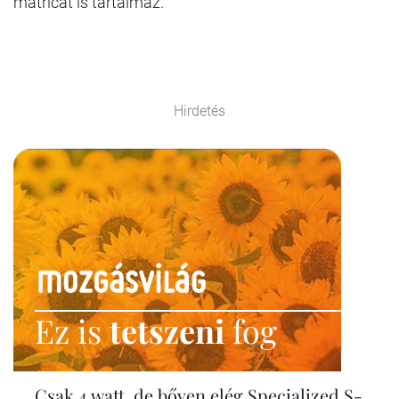
matricát is tartalmaz.
Hirdetés
Ez is
tetszeni
fog
Csak 4 watt, de bőven elég Specialized S-