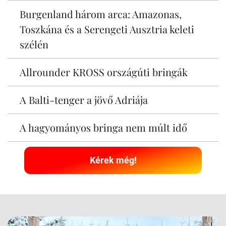
Burgenland három arca: Amazonas,
Toszkána és a Serengeti Ausztria keleti
szélén
Allrounder KROSS országúti bringák
A Balti-tenger a jövő Adriája
A hagyományos bringa nem múlt idő
Kérek még!