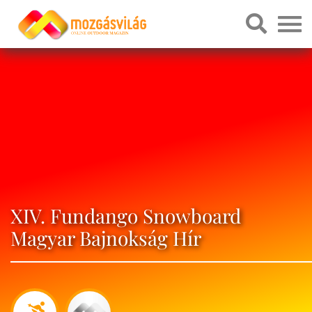
XIV. Fundango Snowboard
Magyar Bajnokság Hír