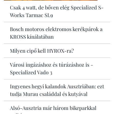
Csak 4 watt, de bőven elég Specialized S-
Works Tarmac SL9
Bosch motoros elektromos kerékpárok a
KROSS kínálatában
Milyen cipő kell HYROX-ra?
Városi ingázáshoz és túrázáshoz is -
Specialized Vado 3
Ingyenes hegyi kalandok Ausztriában: ezt
tudja Murau családdal és kutyával
Alsó-Ausztria már három bikeparkkal