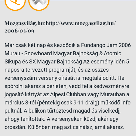
Mozgásvilág.hu;http://www.mozgasvilag.hu/
2006/03/09
Már csak két nap és kezdődik a Fundango Jam 2006
Murau - Snowboard Magyar Bajnokság & Atomic
Síkupa és SX Magyar Bajnokság Az esemény idén 5
naposra tervezett programját, és az összes
versenyszám versenykiírását is megtalálod itt. Ha
spórolni akarsz a bérleten, vedd fel a kedvezményre
jogosító kártyát az Alpesi Clubban vagy Murauban a
március 8-tól (péntekig csak 9-11 óráig) működő info
pultnál. A bulikon tűrtőztesd magad és viselkedj,
ahogy tanítottak. A versenyeken küzdj akár egy
oroszlán. Különben meg azt csinálsz, amit akarsz.