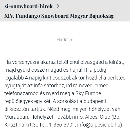
si-snowboard/hirek
XIV. Fundango Snowboard Magyar Bajnokság
Hirdetés
Ha versenyezni akarsz feltétlenül olvasgasd a kiírást,
majd gyúrd össze magad és hajrá!!! Ha pedig
legalább 4 napig kint csúszol, akkor hozd el a bérleted
nyugtáját az info sátorhoz, írd rá neved, címed,
telefonszámod és nyerd meg a Sky Europe
repülőjegyek egyikét. A sorsolást a budapesti
díjkiosztón tartjuk. Nézd meg, milyen hóhelyzet van
Murauban: Hóhelyzet További info: Alpesi Club (Bp.,
Krisztina krt.3., Tel.: 1-356-3701, info@alpesiclub.hu)