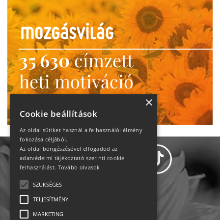
35 630
címzett
heti motiváció
Ne maradj le!
×
Cookie beállítások
Az oldal sütiket használ a felhasználói élmény
fokozása céljából.
Az oldal böngészésével elfogadod az
adatvédelmi tájékoztató szerinti cookie
felhasználást.
Tovább olvasok
SZÜKSÉGES
Adatvédelem
TELJESÍTMÉNY
MARKETING