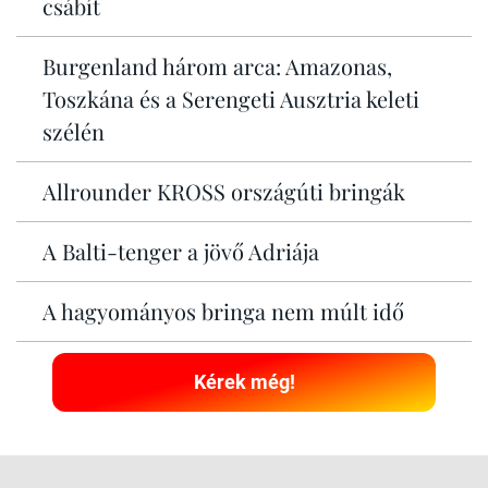
csábít
Burgenland három arca: Amazonas,
Toszkána és a Serengeti Ausztria keleti
szélén
Allrounder KROSS országúti bringák
A Balti-tenger a jövő Adriája
A hagyományos bringa nem múlt idő
Kérek még!