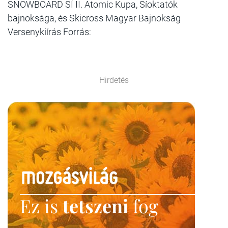
SNOWBOARD SÍ II. Atomic Kupa, Síoktatók
bajnoksága, és Skicross Magyar Bajnokság
Versenykiírás Forrás:
Hirdetés
Ez is
tetszeni
fog