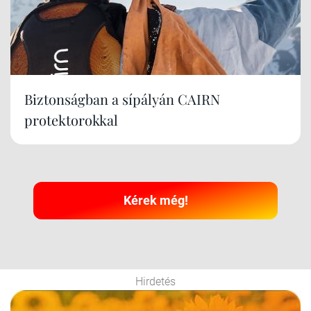
Biztonságban a sípályán CAIRN
protektorokkal
Kérek még!
Hirdetés