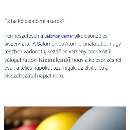
És ha kölcsönözni akarok?
Természetesen a
síkölcsönző és
Salomon Center
síszerviz is. A Salomon és Atomic kínálatából, nagy
részben vadonatúj kezdő és versenylécek közül
Kiemelendő
válogathattok!
, hogy a kölcsönzésnél
csak a teljes napokat számítják, az elvitel és a
visszahozatal napját nem.