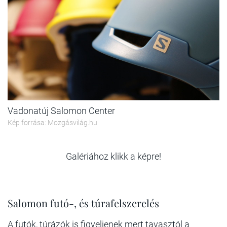
Vadonatúj Salomon Center
Kép forrása: Mozgásvilág.hu
Galériához klikk a képre!
Salomon futó-, és túrafelszerelés
A futók, túrázók is figyeljenek mert tavasztól a