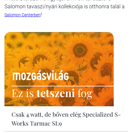
Salomon tavaszi/nyári kollekciója is otthonra talál a
!
Salomon Centerben
Ez is
tetszeni
fog
Csak 4 watt, de bőven elég Specialized S-
Works Tarmac SL9