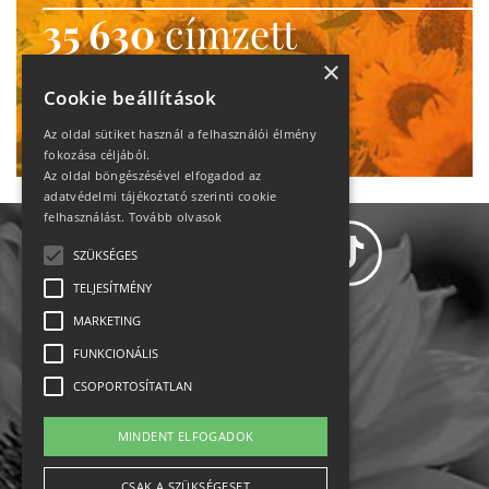
35 630
címzett
heti motiváció
×
Cookie beállítások
Ne maradj le!
Az oldal sütiket használ a felhasználói élmény
fokozása céljából.
Az oldal böngészésével elfogadod az
adatvédelmi tájékoztató szerinti cookie
felhasználást.
Tovább olvasok
SZÜKSÉGES
TELJESÍTMÉNY
MARKETING
Adatvédelem
FUNKCIONÁLIS
CSOPORTOSÍTATLAN
Állásajánlatok
MINDENT ELFOGADOK
Impresszum-kapcsolat
CSAK A SZÜKSÉGESET