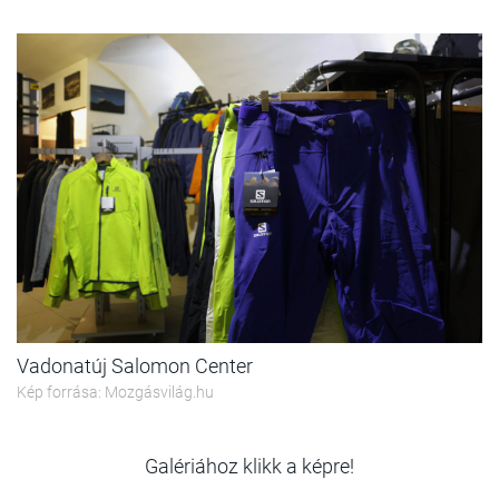
Vadonatúj Salomon Center
Kép forrása: Mozgásvilág.hu
Galériához klikk a képre!