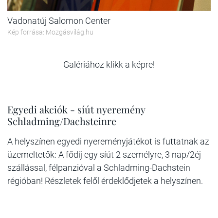
Vadonatúj Salomon Center
Kép forrása: Mozgásvilág.hu
Galériához klikk a képre!
Egyedi akciók - síút nyeremény
Schladming/Dachsteinre
A helyszínen egyedi nyereményjátékot is futtatnak az
üzemeltetők: A fődíj egy síút 2 személyre, 3 nap/2éj
szállással, félpanzióval a Schladming-Dachstein
régióban! Részletek felől érdeklődjetek a helyszínen.