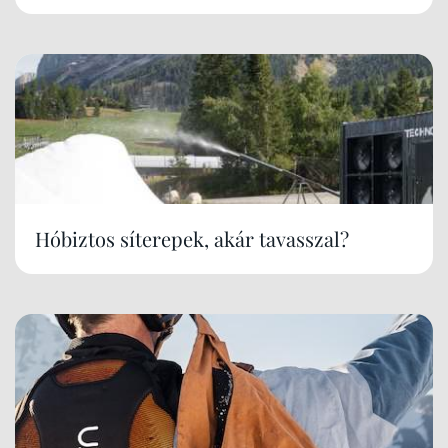
Hóbiztos síterepek, akár tavasszal?