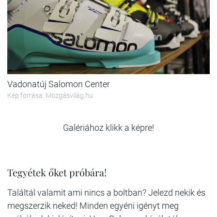
Vadonatúj Salomon Center
Kép forrása: Mozgásvilág.hu
Galériához klikk a képre!
Tegyétek őket próbára!
Találtál valamit ami nincs a boltban? Jelezd nekik és
megszerzik neked! Minden egyéni igényt meg