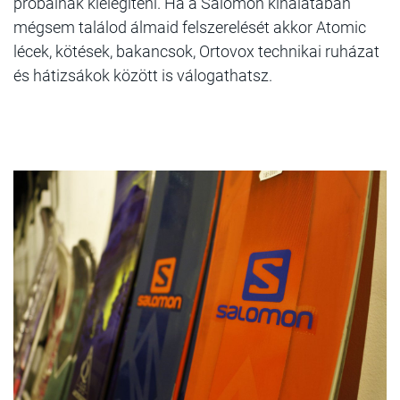
próbálnak kielégíteni. Ha a Salomon kínálatában
mégsem találod álmaid felszerelését akkor Atomic
lécek, kötések, bakancsok, Ortovox technikai ruházat
és hátizsákok között is válogathatsz.