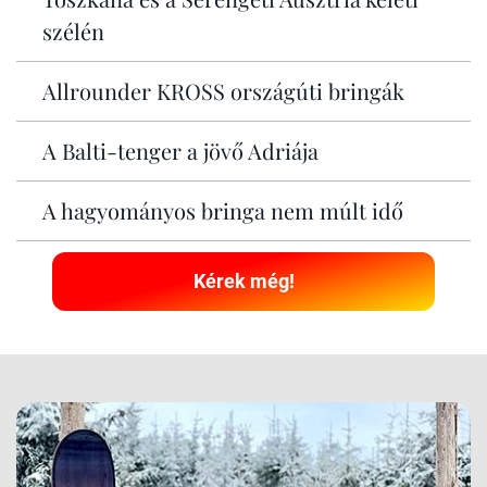
szélén
Allrounder KROSS országúti bringák
A Balti-tenger a jövő Adriája
A hagyományos bringa nem múlt idő
Kérek még!