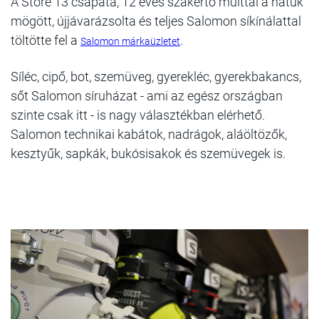
A Store 13 csapata, 12 éves szakértő múlttal a hátuk
mögött, újjávarázsolta és teljes Salomon síkínálattal
töltötte fel a
.
Salomon márkaüzletet
Síléc, cipő, bot, szemüveg, gyerekléc, gyerekbakancs,
sőt Salomon síruházat - ami az egész országban
szinte csak itt - is nagy választékban elérhető.
Salomon technikai kabátok, nadrágok, aláöltözők,
kesztyűk, sapkák, bukósisakok és szemüvegek is.