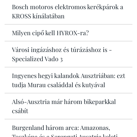
Bosch motoros elektromos kerékpárok a
KROSS kínálatában
Milyen cipő kell HYROX-ra?
Városi ingázáshoz és túrázáshoz is -
Specialized Vado 3
Ingyenes hegyi kalandok Ausztriában: ezt
tudja Murau családdal és kutyával
Alsó-Ausztria már három bikeparkkal
csábít
Burgenland három arca: Amazonas,
Toszkána és a Serengeti Ausztria keleti