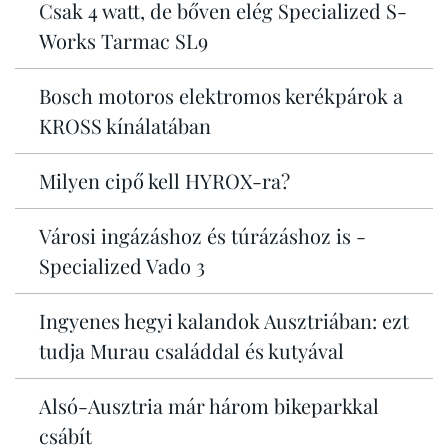
Csak 4 watt, de bőven elég Specialized S-
Works Tarmac SL9
Bosch motoros elektromos kerékpárok a
KROSS kínálatában
Milyen cipő kell HYROX-ra?
Városi ingázáshoz és túrázáshoz is -
Specialized Vado 3
Ingyenes hegyi kalandok Ausztriában: ezt
tudja Murau családdal és kutyával
Alsó-Ausztria már három bikeparkkal
csábít