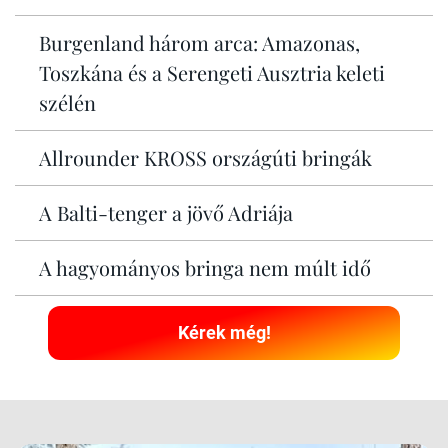
Burgenland három arca: Amazonas,
Toszkána és a Serengeti Ausztria keleti
szélén
Allrounder KROSS országúti bringák
A Balti-tenger a jövő Adriája
A hagyományos bringa nem múlt idő
Kérek még!