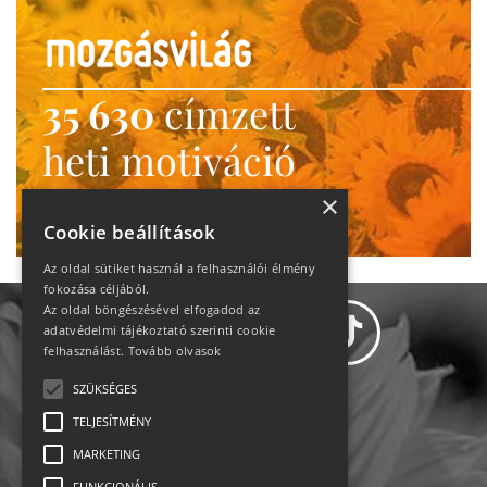
35 630
címzett
heti motiváció
Ne maradj le!
×
Cookie beállítások
Az oldal sütiket használ a felhasználói élmény
fokozása céljából.
Az oldal böngészésével elfogadod az
adatvédelmi tájékoztató szerinti cookie
felhasználást.
Tovább olvasok
SZÜKSÉGES
Adatvédelem
TELJESÍTMÉNY
MARKETING
Állásajánlatok
FUNKCIONÁLIS