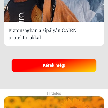
Biztonságban a sípályán CAIRN
protektorokkal
Kérek még!
Hirdetés