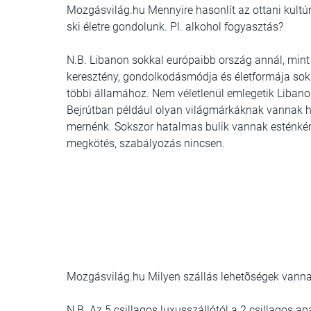
Mozgásvilág.hu Mennyire hasonlít az ottani kultúra
ski életre gondolunk. Pl. alkohol fogyasztás?
N.B. Libanon sokkal európaibb ország annál, min
keresztény, gondolkodásmódja és életformája sokka
többi államához. Nem véletlenül emlegetik Libanon
Bejrútban például olyan világmárkáknak vannak h
mernénk. Sokszor hatalmas bulik vannak esténkén
megkötés, szabályozás nincsen.
Mozgásvilág.hu Milyen szállás lehetõségek vanna
N.B. Az 5 csillagos luxusszállótól a 2 csillagos 