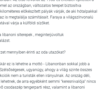
el az országban, változatos terepet biztosítva
ilométeres előkészített pályák várják, de aki hótalpakkal
 az is megtalálja számításait. Faraya a világszínvonalú
tával várja a külföldi sízőket.
libanoni síterepek , meginterjúvoltuk
alázst.
lyzet mennyiben érinti az oda utazókat?
Akár ez is lehetne a mottó - Libanonban sokkal jobb a
. Szélsõségesek, ugyanúgy, ahogy a világ szinte összes
ióik nem a turisták ellen irányulnak. Az ország déli,
 lehetnek, de arra egyébként semmi "keresnivalója" nincs
ekvõ csodaszép tengerparti rész, valamint a libanoni