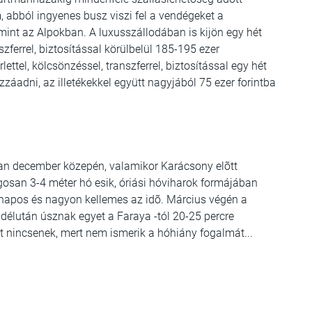
 abból ingyenes busz viszi fel a vendégeket a
b, mint az Alpokban. A luxusszállodában is kijön egy hét
nszferrel, biztosítással körülbelül 185-195 ezer
rlettel, kölcsönzéssel, transzferrel, biztosítással egy hét
zzáadni, az illetékekkel együtt nagyjából 75 ezer forintba
an december közepén, valamikor Karácsony elõtt
gosan 3-4 méter hó esik, óriási hóviharok formájában
g napos és nagyon kellemes az idõ. Március végén a
 délután úsznak egyet a Faraya -tól 20-25 percre
t nincsenek, mert nem ismerik a hóhiány fogalmát...