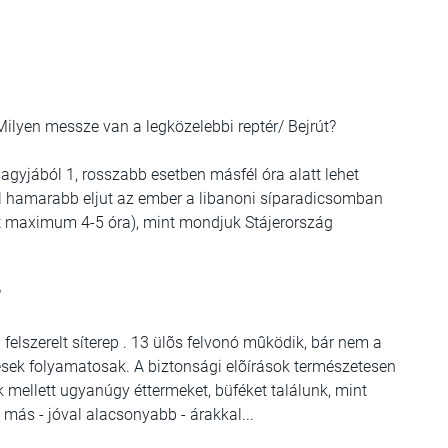
ilyen messze van a legközelebbi reptér/ Bejrút?
 nagyjából 1, rosszabb esetben másfél óra alatt lehet
rõl hamarabb eljut az ember a libanoni síparadicsomban
ütt maximum 4-5 óra), mint mondjuk Stájerország
?
 felszerelt síterep . 13 ülõs felvonó mûködik, bár nem a
ések folyamatosak. A biztonsági elõírások természetesen
 mellett ugyanúgy éttermeket, büféket találunk, mint
s más - jóval alacsonyabb - árakkal...