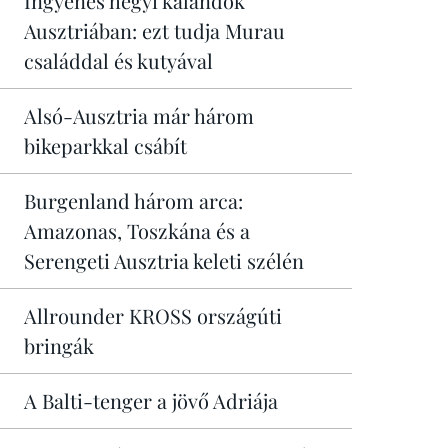
Ingyenes hegyi kalandok
Ausztriában: ezt tudja Murau
családdal és kutyával
Alsó-Ausztria már három
bikeparkkal csábít
Burgenland három arca:
Amazonas, Toszkána és a
Serengeti Ausztria keleti szélén
Allrounder KROSS országúti
bringák
A Balti-tenger a jövő Adriája