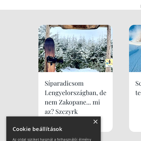
Síparadicsom
S
Lengyelországban, de
te
nem Zakopane... mi
az? Szczyrk
×
Mountain Resort
Cookie beállítások
Az oldal sütiket használ a felhasználói élmény