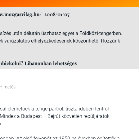
w.mozgasvilag.hu/
2008/01/07
 sízés után délután úszhatsz egyet a Földközi-tengerben.
ek varázslatos elhelyezkedésének köszönhető. Hozzánk
lubickolni? Libanonban lehetséges
Hirdetés
 elérhetőek a tengerpartról, tiszta időben fentről
Mindez a Budapest – Bejrút közvetlen repüljáratok
on.
onban. Az első felvonót az 1950-es években építették a