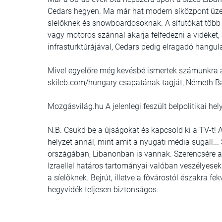
Cedars hegyen. Ma már hat modern síközpont üzem
síelőknek és snowboardosoknak. A sífutókat több k
vagy motoros szánnal akarja felfedezni a vidéket,
infrasturktúrájával, Cedars pedig elragadó hangula
Mivel egyelőre még kevésbé ismertek számunkra a 
skileb.com/hungary csapatának tagját, Németh B
Mozgásvilág.hu A jelenlegi feszült belpolitikai he
N.B. Csukd be a újságokat és kapcsold ki a TV-t! 
helyzet annál, mint amit a nyugati média sugall..
országában, Libanonban is vannak. Szerencsére akc
Izraellel határos tartományai valóban veszélyesek
a síelõknek. Bejrút, illetve a fõvárostól északra f
hegyvidék teljesen biztonságos.