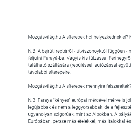
Mozgásvilág.hu A síterepek hol helyezkednek el? M
N.B. A bejrúti reptérrõl - útviszonoyktól függõen -
feljutni Farayá-ba. Vagyis kis túlzással Ferihegy
található szállására (repüléssel, autózással egy
távolabbi síterepeire.
Mozgásvilág.hu A síterepek mennyire felszereltek
N.B. Faraya "kényes" európai mércével mérve is jól
legújabbak és nem a leggyorsabbak, de a fejleszt
ugyanolyan szigorúak, mint az Alpokban. A pályák
Európában, persze más ételekkel, más italokkal é