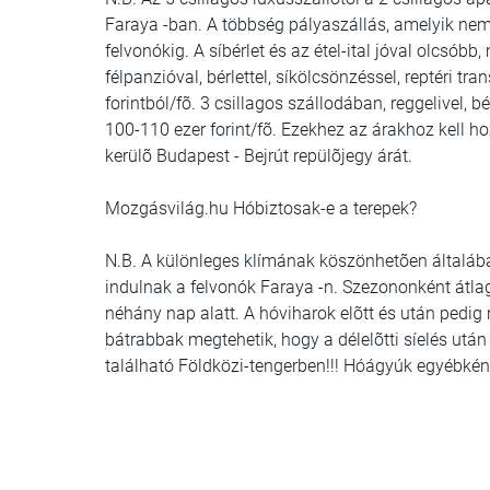
Faraya -ban. A többség pályaszállás, amelyik nem,
felvonókig. A síbérlet és az étel-ital jóval olcsób
félpanzióval, bérlettel, síkölcsönzéssel, reptéri tra
forintból/fõ. 3 csillagos szállodában, reggelivel, bé
100-110 ezer forint/fõ. Ezekhez az árakhoz kell ho
kerülõ Budapest - Bejrút repülõjegy árát.
Mozgásvilág.hu Hóbiztosak-e a terepek?
N.B. A különleges klímának köszönhetõen általáb
indulnak a felvonók Faraya -n. Szezononként átla
néhány nap alatt. A hóviharok elõtt és után pedi
bátrabbak megtehetik, hogy a délelõtti síelés után
található Földközi-tengerben!!! Hóágyúk egyébkén