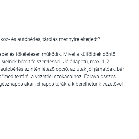
öz- és autóbérlés, tárolás mennyire elterjedt?
kabérlés tökéletesen mûködik. Mivel a külföldiek döntõ
íelnek bérelt felszereléssel. Jó állapotú, max. 1-2
tóbérlés szintén létezõ opció, az utak jól járhatóak, bár
k "mediterrán" a vezetési szokásaihoz. Faraya összes
 egésznapos akár félnapos túrákra kibérelhetünk vezetõvel