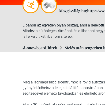
Mozgásvilág.hu;http://ww
Libanon az egyetlen olyan ország, ahol a délelőtti
Mindez a különleges klímának és a libanoni hegy
is felkerült két libanoni síterep.
si-snowboard/hirek
Síelés után tengerben 
Még a legmagasabb sícentrumok is rövid autózással
gyönyörködhetsz a lélegzetelállító panorámában. 
segítségével elérhető távolságban és elérhető ár
Már a 30-as évek óta népszerű sport a sízés Liban