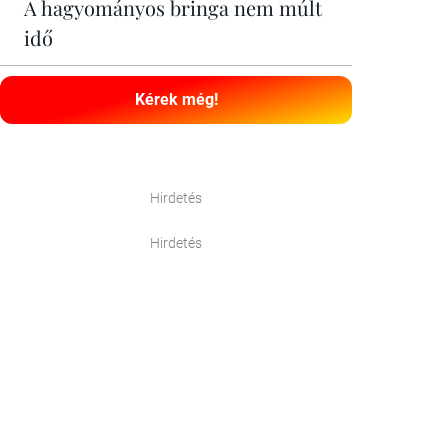
A hagyományos bringa nem múlt
idő
Kérek még!
Hirdetés
Hirdetés