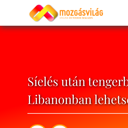
Síelés után tenger
Libanonban lehets