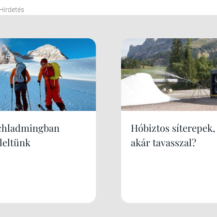
Hirdetés
chladmingban
Hóbiztos síterepek,
leltünk
akár tavasszal?