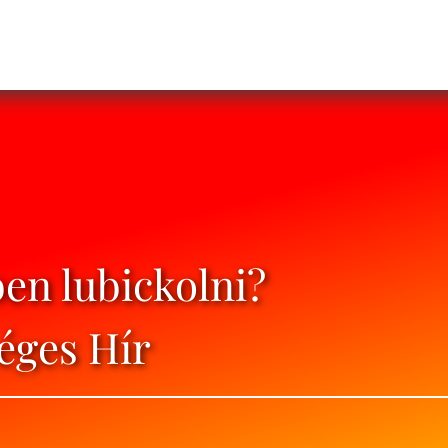
ben lubickolni?
éges Hír