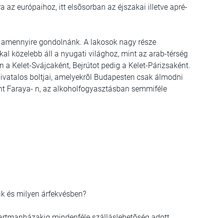
 az európaihoz, itt elsõsorban az éjszakai illetve apré-
t amennyire gondolnánk. A lakosok nagy része
l közelebb áll a nyugati világhoz, mint az arab-térség
 a Kelet-Svájcaként, Bejrútot pedig a Kelet-Párizsaként.
ivatalos boltjai, amelyekrõl Budapesten csak álmodni
t Faraya- n, az alkoholfogyasztásban semmiféle
k és milyen árfekvésben?
apartmanházakig mindenféle szálláslehetõség adott