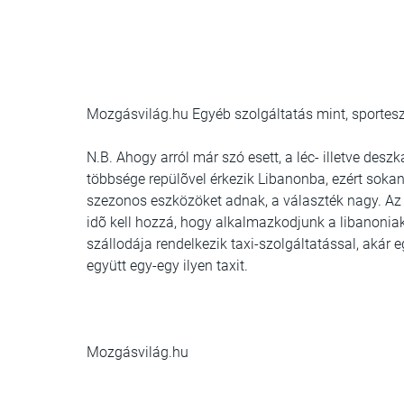
Mozgásvilág.hu Egyéb szolgáltatás mint, sporteszk
N.B. Ahogy arról már szó esett, a léc- illetve desz
többsége repülõvel érkezik Libanonba, ezért sokan s
szezonos eszközöket adnak, a választék nagy. Az au
idõ kell hozzá, hogy alkalmazkodjunk a libanonia
szállodája rendelkezik taxi-szolgáltatással, akár
együtt egy-egy ilyen taxit.
Mozgásvilág.hu