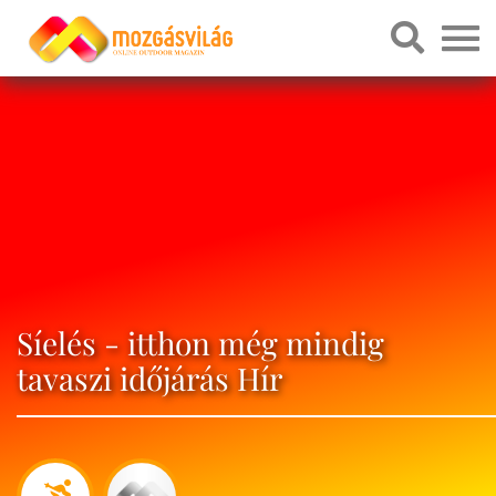
Síelés - itthon még mindig
tavaszi időjárás Hír