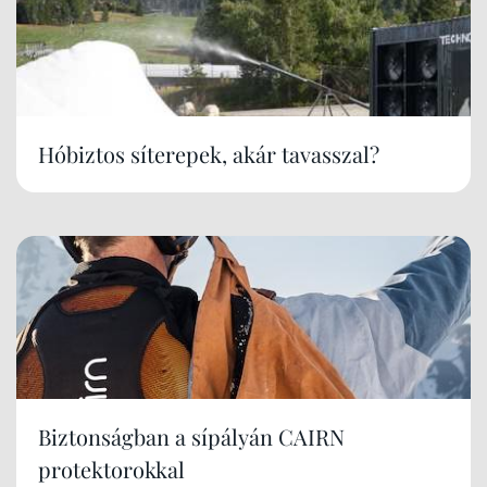
Hóbiztos síterepek, akár tavasszal?
Biztonságban a sípályán CAIRN
protektorokkal