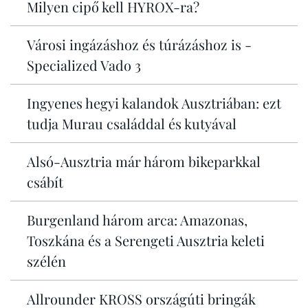
Milyen cipő kell HYROX-ra?
Városi ingázáshoz és túrázáshoz is -
Specialized Vado 3
Ingyenes hegyi kalandok Ausztriában: ezt
tudja Murau családdal és kutyával
Alsó-Ausztria már három bikeparkkal
csábít
Burgenland három arca: Amazonas,
Toszkána és a Serengeti Ausztria keleti
szélén
Allrounder KROSS országúti bringák