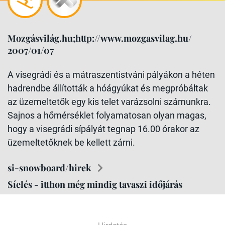
Mozgásvilág.hu;http://www.mozgasvilag.hu/
2007/01/07
A visegrádi és a mátraszentistváni pályákon a héten
hadrendbe állították a hóágyúkat és megpróbáltak
az üzemeltetők egy kis telet varázsolni számunkra.
Sajnos a hőmérséklet folyamatosan olyan magas,
hogy a visegrádi sípályát tegnap 16.00 órakor az
üzemeltetőknek be kellett zárni.
si-snowboard/hirek
Síelés - itthon még mindig tavaszi időjárás