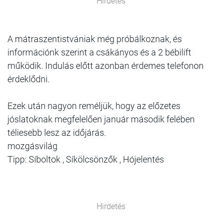
Hirdetés
A mátraszentistvániak még próbálkoznak, és
információnk szerint a csákányos és a 2 bébilift
működik. Indulás előtt azonban érdemes telefonon
érdeklődni.
Ezek után nagyon reméljük, hogy az előzetes
jóslatoknak megfelelően január második felében
téliesebb lesz az időjárás.
mozgásvilág
Tipp: Síboltok , Síkölcsönzők , Hójelentés
Hirdetés