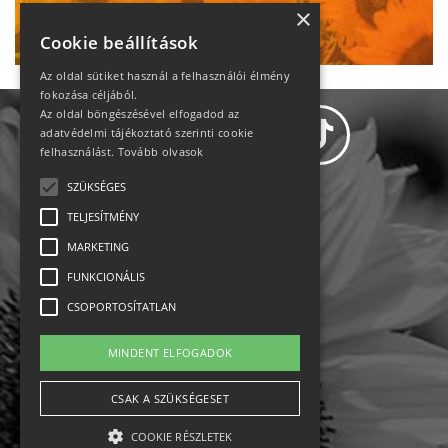
Ne maradj le!
×
Cookie beállítások
Az oldal sütiket használ a felhasználói élmény
fokozása céljából.
Az oldal böngészésével elfogadod az
adatvédelmi tájékoztató szerinti cookie
felhasználást.
Tovább olvasok
SZÜKSÉGES
Adatvédelem
TELJESÍTMÉNY
MARKETING
Állásajánlatok
FUNKCIONÁLIS
Impresszum-kapcsolat
CSOPORTOSÍTATLAN
Jogi nyilatkozat
MINDENT ELFOGADOK
Rólunk
CSAK A SZÜKSÉGESET
COOKIE RÉSZLETEK
English