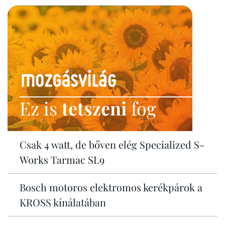
Ez is
tetszeni
fog
Csak 4 watt, de bőven elég Specialized S-
Works Tarmac SL9
Bosch motoros elektromos kerékpárok a
KROSS kínálatában