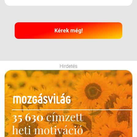
Kérek még!
Hirdetés
35 630
címzett
heti motiváció