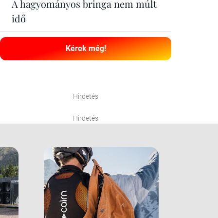
A hagyományos bringa nem múlt
idő
Kérek még!
Hirdetés
Hirdetés