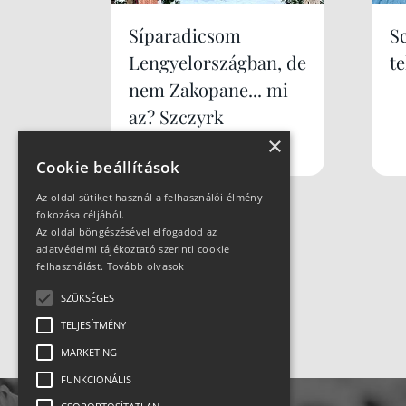
Síparadicsom
S
Lengyelországban, de
te
nem Zakopane... mi
az? Szczyrk
×
Mountain Resort
Cookie beállítások
Az oldal sütiket használ a felhasználói élmény
fokozása céljából.
Az oldal böngészésével elfogadod az
adatvédelmi tájékoztató szerinti cookie
felhasználást.
Tovább olvasok
SZÜKSÉGES
TELJESÍTMÉNY
MARKETING
FUNKCIONÁLIS