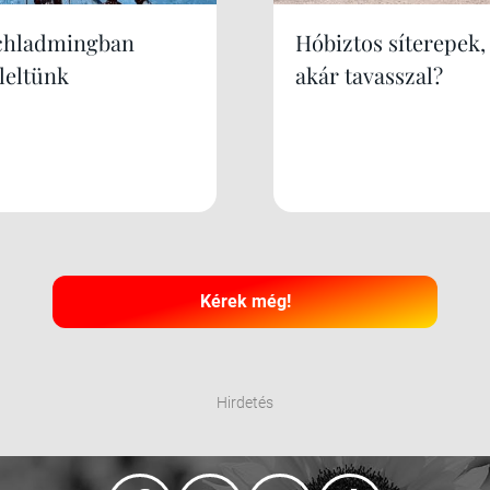
chladmingban
Hóbiztos síterepek,
leltünk
akár tavasszal?
Kérek még!
Hirdetés