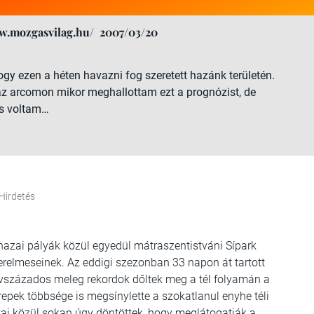
w.mozgasvilag.hu/
2007/03/20
hogy ezen a héten havazni fog szeretett hazánk területén.
az arcomon mikor meghallottam ezt a prognózist, de
us voltam…
Hirdetés
hazai pályák közül egyedül mátraszentistváni Sípark
zerelmeseinek. Az eddigi szezonban 33 napon át tartott
 Évszázados meleg rekordok dőltek meg a tél folyamán a
repek többsége is megsínylette a szokatlanul enyhe téli
ai közül sokan úgy döntöttek, hogy meglátogatják a