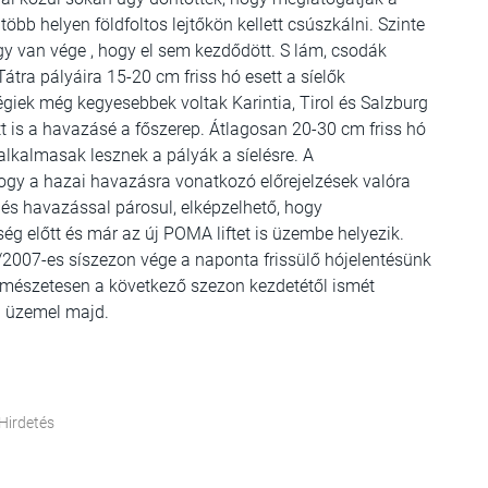
bb helyen földfoltos lejtőkön kellett csúszkálni. Szinte
y van vége , hogy el sem kezdődött. S lám, csodák
átra pályáira 15-20 cm friss hó esett a síelők
iek még kegyesebbek voltak Karintia, Tirol és Salzburg
tt is a havazásé a főszerep. Átlagosan 20-30 cm friss hó
s alkalmasak lesznek a pályák a síelésre. A
ogy a hazai havazásra vonatkozó előrejelzések valóra
és havazással párosul, elképzelhető, hogy
g előtt és már az új POMA liftet is üzembe helyezik.
2007-es síszezon vége a naponta frissülő hójelentésünk
ermészetesen a következő szezon kezdetétől ismét
l üzemel majd.
Hirdetés