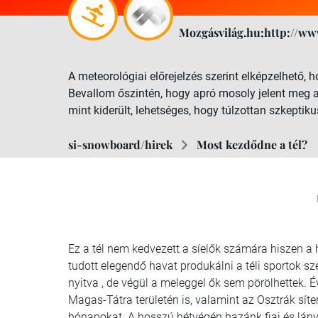
Mozgásvilág.hu;http://ww
A meteorológiai előrejelzés szerint elképzelhető, 
Bevallom őszintén, hogy apró mosoly jelent meg 
mint kiderült, lehetséges, hogy túlzottan szkeptik
si-snowboard/hirek
Most kezdődne a tél?
Ez a tél nem kedvezett a síelők számára hiszen a 
tudott elegendő havat produkálni a téli sportok s
nyitva , de végül a meleggel ők sem pörölhettek.
Magas-Tátra területén is, valamint az Osztrák síte
hónapokat. A hosszú hétvégén hazánk fiai és lány