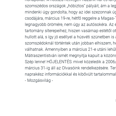
szomszédos országok „hóbiztos” pályáit, ám a legtö
mindenki úgy gondolta, hogy az idei szezonnak úg
csodájára, március 19-re, hétfő reggelre a Magas-T
legnagyobb örömére, nem úgy az autósokéra. Az ég
tartomány síterepeihez, hiszen vasárnap estétől o
hullott alá, s így jó eséllyel a húsvéti szünetben i
szomszédoknál történtek után jobban elhiszem, h
válhatnak. Amennyiben a március 21-e utáni lehűl
Mátraszentistván ismét megnyitja kapuit a közönsé
Szép lenne! HÓJELENTÉS: mivel közeledik a 2006/
március 31-ig áll az Olvasóink rendelkezésére. T
naprakész információkkal és kibővült tartalomma
- Mozgásvilág -