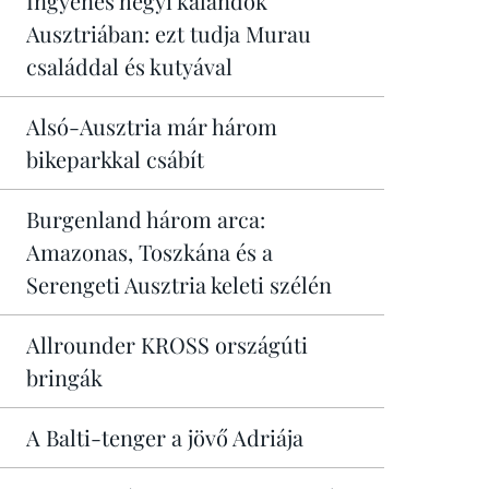
Ingyenes hegyi kalandok
Ausztriában: ezt tudja Murau
családdal és kutyával
Alsó-Ausztria már három
bikeparkkal csábít
Burgenland három arca:
Amazonas, Toszkána és a
Serengeti Ausztria keleti szélén
Allrounder KROSS országúti
bringák
A Balti-tenger a jövő Adriája