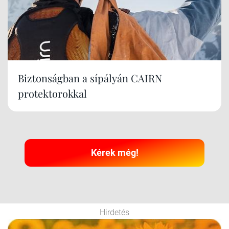
Biztonságban a sípályán CAIRN
protektorokkal
Kérek még!
Hirdetés