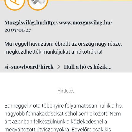
Mozgásvilág.hu;http://www.mozgasvilag.hu/
2007/01/27
Ma reggel havazásra ébredt az ország nagy része,
megkezdhették munkájukat a hókotrók is!
si-snowboard/hirek
Hull a hó és hózik...
Hirdetés
Bár reggel 7 óta többnyire folyamatosan hullik a hó,
nagyobb fennakadásokat sehol sem okozott. Nem
árt azonban felkészülnünk a közlekedésnél a
megváltozott útviszonyokra. Egyelőre csak kis