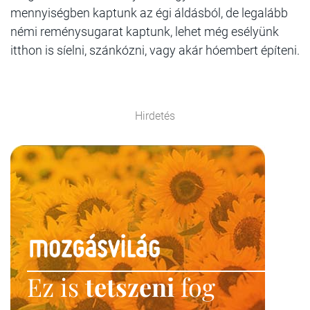
mennyiségben kaptunk az égi áldásból, de legalább
némi reménysugarat kaptunk, lehet még esélyünk
itthon is síelni, szánkózni, vagy akár hóembert építeni.
Hirdetés
Ez is
tetszeni
fog