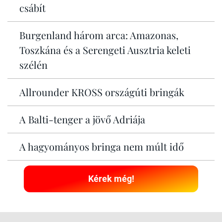
csábít
Burgenland három arca: Amazonas,
Toszkána és a Serengeti Ausztria keleti
szélén
Allrounder KROSS országúti bringák
A Balti-tenger a jövő Adriája
A hagyományos bringa nem múlt idő
Kérek még!