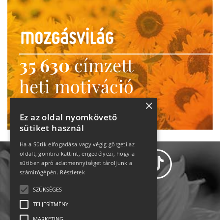
35 630
címzett
heti motiváció
Ne maradj le!
×
Ez az oldal nyomkövető
sütiket használ
Ha a Sütik elfogadása vagy végig görgeti az
oldalt, gombra kattint, engedélyezi, hogy a
sütiben apró adatmennyiséget tároljunk a
számítógépén.
Részletek
SZÜKSÉGES
Adatvédelem
TELJESÍTMÉNY
MARKETING