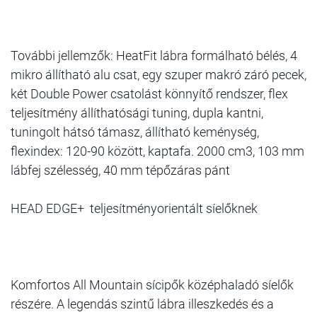
További jellemzők: HeatFit lábra formálható bélés, 4
mikro állítható alu csat, egy szuper makró záró pecek,
két Double Power csatolást könnyítő rendszer, flex
teljesítmény állíthatósági tuning, dupla kantni,
tuningolt hátsó támasz, állítható keménység,
flexindex: 120-90 között, kaptafa. 2000 cm3, 103 mm
lábfej szélesség, 40 mm tépőzáras pánt
HEAD EDGE+ teljesítményorientált síelőknek
Komfortos All Mountain sícipők középhaladó síelők
részére. A legendás szintű lábra illeszkedés és a