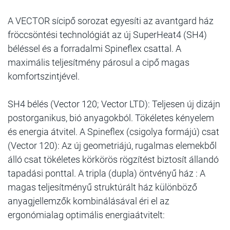
A VECTOR sícipő sorozat egyesíti az avantgard ház
fröccsöntési technológiát az új SuperHeat4 (SH4)
béléssel és a forradalmi Spineflex csattal. A
maximális teljesítmény párosul a cipő magas
komfortszintjével.
SH4 bélés (Vector 120; Vector LTD): Teljesen új dizájn
postorganikus, bió anyagokból. Tökéletes kényelem
és energia átvitel. A Spineflex (csigolya formájú) csat
(Vector 120): Az új geometriájú, rugalmas elemekből
álló csat tökéletes körkörös rögzítést biztosít állandó
tapadási ponttal. A tripla (dupla) öntvényű ház : A
magas teljesítményű struktúrált ház különböző
anyagjellemzők kombinálásával éri el az
ergonómialag optimális energiaátvitelt: