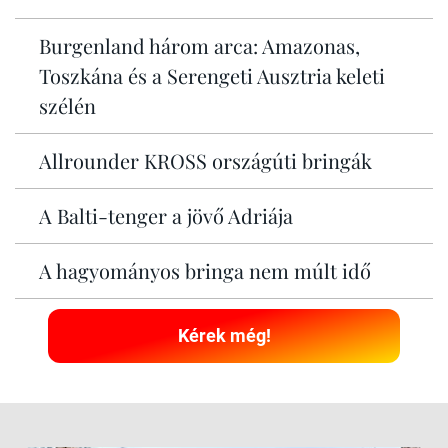
Burgenland három arca: Amazonas,
Toszkána és a Serengeti Ausztria keleti
szélén
Allrounder KROSS országúti bringák
A Balti-tenger a jövő Adriája
A hagyományos bringa nem múlt idő
Kérek még!