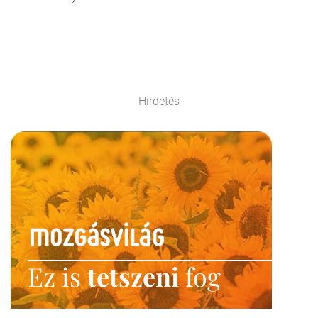
Hirdetés
Ez is
tetszeni
fog