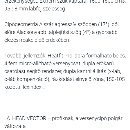
érzékenységet. Extrém szűk kaptafa: 1500-1800 cm3,
95-98 mm lábfej szélesség
Cipőgeometria A szár agresszív szögben (17°) dől
előre Alacsonyabb talplejtési szög (4°) a gyorsabb
élezési reakcióidő érdekében
További jellemzők: Heatfit Pro lábra formálható bélés,
4 fém micro-állítható versenycsat, dupla erõkarú
csatolást segítõ rendszer, dupla kantni állítás (x-láb,
o-láb kompenzáció), rázkódást elnyelõ zóna, 150-105
közötti flexindex…
A HEAD VECTOR – profiknak, a versenycipő polgári
változata