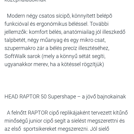
Modern négy csatos sícipõ, könnyített belépõ
funkcióval és ergonómikus béléssel. További
jellemzők: komfort bélés, anatómiailag jól illeszkedő
talpbetét, négy műanyag és egy mikro csat,
szupermakro zár a bélés precíz illesztéséhez,
SoftWalk sarok (mely a könnyű sétát segíti,
ugyanakkor merev, ha a kötéssel rögzítjük)
HEAD RAPTOR 50 Supershape – a jövő bajnokainak
A felnőtt RAPTOR cipő replikájaként tervezett kítűnő
minőségű junior cipő segít a síelést megszerettni és
az első sportsikereket megszerezni. Jól sielő