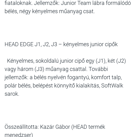
fiataloknak. Jellemzők: Junior Team lábra formálódó
bélés, négy kényelmes műanyag csat.
HEAD EDGE J1, J2, J3 – kényelmes junior cipők
Kényelmes, sokoldalú junior cipő egy (J1), két (J2)
vagy három (J3) műanyag csattal. További
jellemzők: a bélés nyelvén fogantyú, komfort talp,
polár bélés, belépést könnyítő kialakítás, SoftWalk
sarok.
Összeállította: Kazár Gábor (HEAD termék
menedzser)