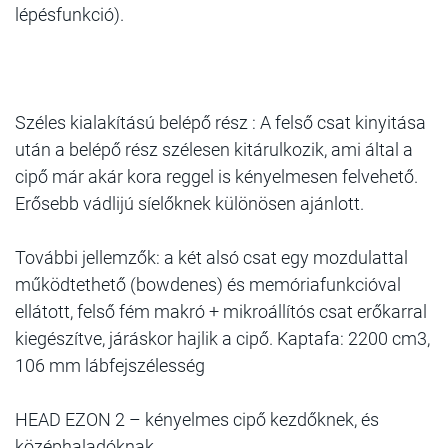
lépésfunkció).
Széles kialakítású belépő rész : A felső csat kinyitása
után a belépő rész szélesen kitárulkozik, ami által a
cipő már akár kora reggel is kényelmesen felvehető.
Erősebb vádlijú síelőknek különösen ajánlott.
További jellemzők: a két alsó csat egy mozdulattal
működtethető (bowdenes) és memóriafunkcióval
ellátott, felső fém makró + mikroállítós csat erőkarral
kiegészítve, járáskor hajlik a cipő. Kaptafa: 2200 cm3,
106 mm lábfejszélesség
HEAD EZON 2 – kényelmes cipő kezdőknek, és
középhaladóknak