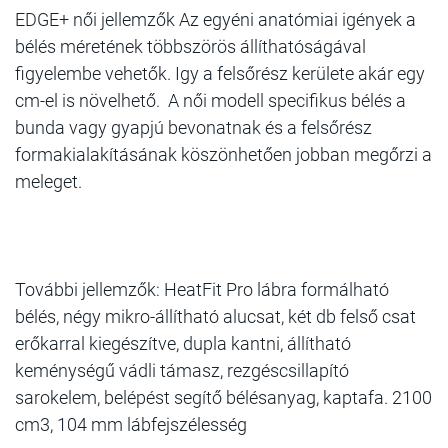
EDGE+ női jellemzők Az egyéni anatómiai igények a
bélés méretének többszörös állíthatóságával
figyelembe vehetők. Igy a felsőrész kerülete akár egy
cm-el is növelhető. A női modell specifikus bélés a
bunda vagy gyapjú bevonatnak és a felsőrész
formakialakításának köszönhetően jobban megőrzi a
meleget.
További jellemzők: HeatFit Pro lábra formálható
bélés, négy mikro-állítható alucsat, két db felső csat
erőkarral kiegészítve, dupla kantni, állítható
keménységű vádli támasz, rezgéscsillapító
sarokelem, belépést segítő bélésanyag, kaptafa. 2100
cm3, 104 mm lábfejszélesség