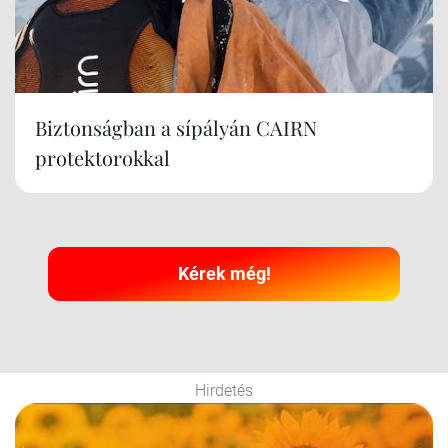
Biztonságban a sípályán CAIRN
protektorokkal
Kérek még!
Hirdetés