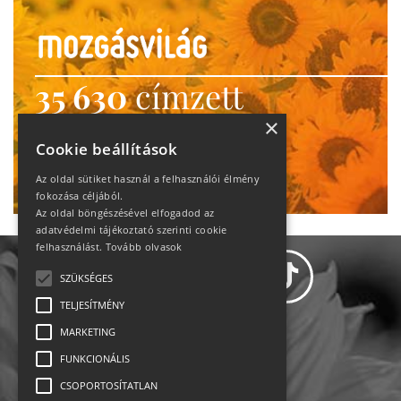
35 630
címzett
heti motiváció
×
Cookie beállítások
Ne maradj le!
Az oldal sütiket használ a felhasználói élmény
fokozása céljából.
Az oldal böngészésével elfogadod az
adatvédelmi tájékoztató szerinti cookie
felhasználást.
Tovább olvasok
SZÜKSÉGES
TELJESÍTMÉNY
MARKETING
Adatvédelem
FUNKCIONÁLIS
CSOPORTOSÍTATLAN
Állásajánlatok