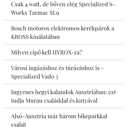
Csak 4 watt, de bőven elég Specialized S-
Works Tarmac SL9
Bosch motoros elektromos kerékpárok a
KROSS kínálatában
Milyen cipő kell HYROX-ra?
Városi ingázáshoz és túrázáshoz is -
Specialized Vado 3
Ingyenes hegyi kalandok Ausztriában: ezt
tudja Murau családdal és kutyával
Alsó-Ausztria már három bikeparkkal
csábít