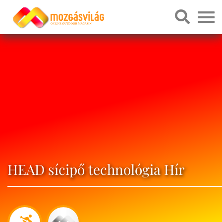
HEAD sícipő technológia Hír