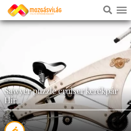
Sawyer puzzle cruiser kerékpár
Hír