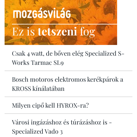
Ez is
tetszeni
fog
Csak 4 watt, de bőven elég Specialized S-
Works Tarmac SL9
Bosch motoros elektromos kerékpárok a
KROSS kínálatában
Milyen cipő kell HYROX-ra?
Városi ingázáshoz és túrázáshoz is -
Specialized Vado 3