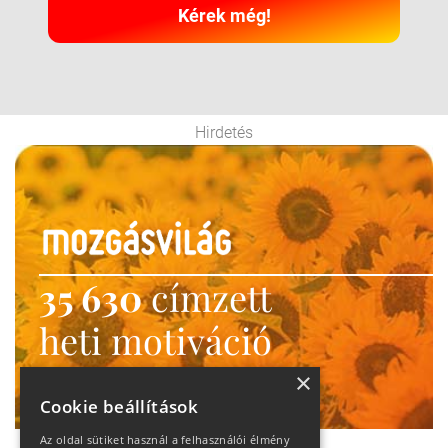
Kérek még!
Hirdetés
35 630
címzett
heti motiváció
Ne maradj le!
×
Cookie beállítások
Az oldal sütiket használ a felhasználói élmény