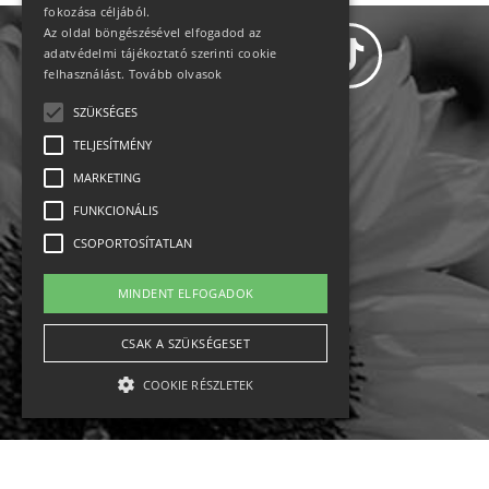
fokozása céljából.
Az oldal böngészésével elfogadod az
adatvédelmi tájékoztató szerinti cookie
felhasználást.
Tovább olvasok
SZÜKSÉGES
Adatvédelem
TELJESÍTMÉNY
MARKETING
Állásajánlatok
FUNKCIONÁLIS
Impresszum-kapcsolat
CSOPORTOSÍTATLAN
Jogi nyilatkozat
MINDENT ELFOGADOK
Rólunk
CSAK A SZÜKSÉGESET
COOKIE RÉSZLETEK
English
Ebike
Osztrák sípályák
Magyar sípályák
Szükséges
Teljesítmény
Marketing