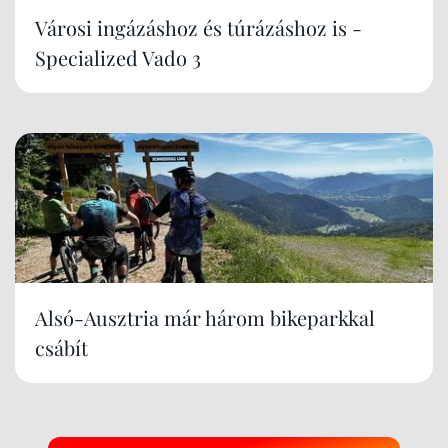
Városi ingázáshoz és túrázáshoz is -
Specialized Vado 3
Alsó-Ausztria már három bikeparkkal
csábít