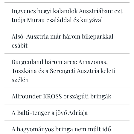
Ingyenes hegyi kalandok Ausztriában: ezt
tudja Murau családdal és kutyával
Alsó-Ausztria már három bikeparkkal
csábít
Burgenland három arca: Amazonas,
Toszkána és a Serengeti Ausztria keleti
szélén
Allrounder KROSS országúti bringák
A Balti-tenger a jövő Adriája
A hagyományos bringa nem múlt idő