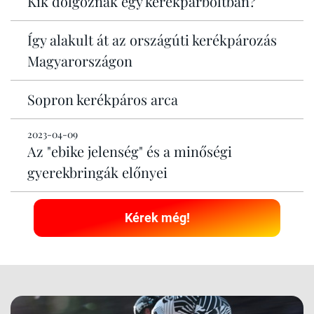
Kik dolgoznak egy kerékpárboltban?
Így alakult át az országúti kerékpározás
Magyarországon
Sopron kerékpáros arca
2023-04-09
Az "ebike jelenség" és a minőségi
gyerekbringák előnyei
Kérek még!