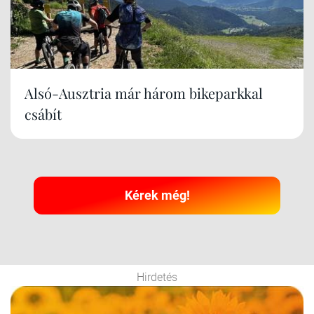
Alsó-Ausztria már három bikeparkkal
csábít
Kérek még!
Hirdetés