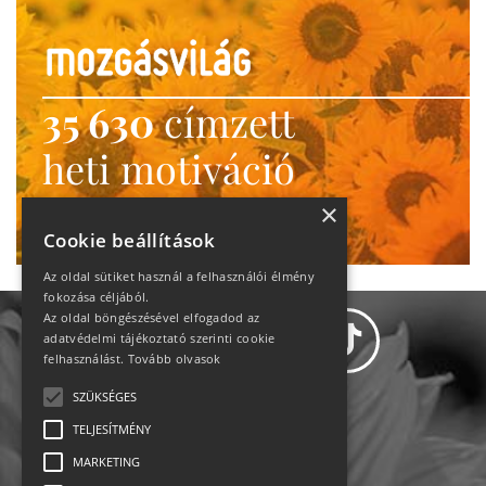
35 630
címzett
heti motiváció
Ne maradj le!
×
Cookie beállítások
Az oldal sütiket használ a felhasználói élmény
fokozása céljából.
Az oldal böngészésével elfogadod az
adatvédelmi tájékoztató szerinti cookie
felhasználást.
Tovább olvasok
SZÜKSÉGES
Adatvédelem
TELJESÍTMÉNY
MARKETING
Állásajánlatok