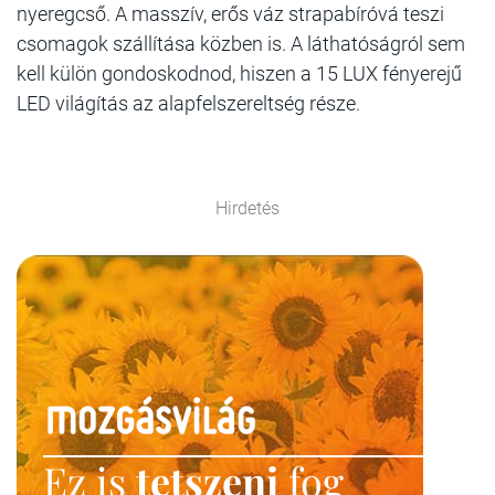
nyeregcső. A masszív, erős váz strapabíróvá teszi
csomagok szállítása közben is. A láthatóságról sem
kell külön gondoskodnod, hiszen a 15 LUX fényerejű
LED világítás az alapfelszereltség része.
Hirdetés
Ez is
tetszeni
fog