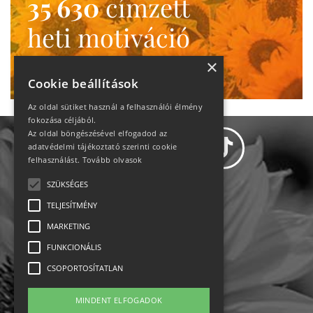
35 630
címzett
heti motiváció
Ne maradj le!
×
Cookie beállítások
Az oldal sütiket használ a felhasználói élmény
fokozása céljából.
Az oldal böngészésével elfogadod az
adatvédelmi tájékoztató szerinti cookie
felhasználást.
Tovább olvasok
SZÜKSÉGES
Adatvédelem
TELJESÍTMÉNY
MARKETING
Állásajánlatok
FUNKCIONÁLIS
Impresszum-kapcsolat
CSOPORTOSÍTATLAN
Jogi nyilatkozat
MINDENT ELFOGADOK