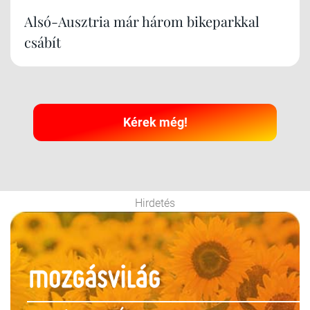
Alsó-Ausztria már három bikeparkkal
csábít
Kérek még!
Hirdetés