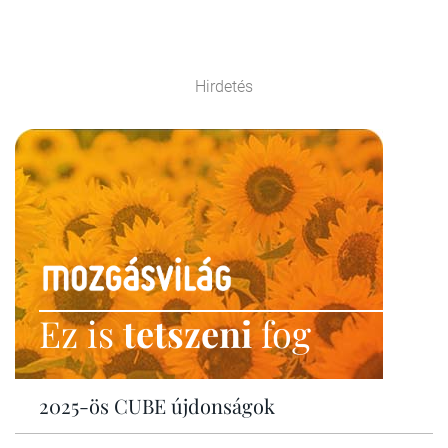
Hirdetés
Ez is
tetszeni
fog
2025-ös CUBE újdonságok