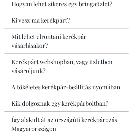
Hogyan lehet sikeres egy bringaüzlet?
Ki vesz ma kerékpárt?
Mit lehet elrontani kerékpár
vásárlásakor?
Kerékpárt webshopban, vagy üzletben
vásároljunk?
A tökéletes kerékpár-beállítás nyomában
Kik dolgoznak egy kerékpárboltban?
Így alakult át az országúti kerékpározás
Magyarországon