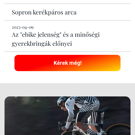
Sopron kerékpáros arca
2023-04-09
Az "ebike jelenség" és a minőségi
gyerekbringák előnyei
Kérek még!