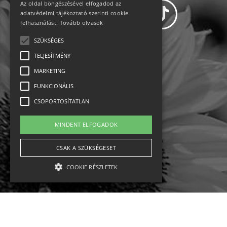
Az oldal böngészésével elfogadod az
adatvédelmi tájékoztató szerinti cookie
felhasználást.
Tovább olvasok
SZÜKSÉGES
Adatvédelem
TELJESÍTMÉNY
MARKETING
Állásajánlatok
FUNKCIONÁLIS
Impresszum-kapcsolat
CSOPORTOSÍTATLAN
Jogi nyilatkozat
MINDENT ELFOGADOK
Rólunk
CSAK A SZÜKSÉGESET
COOKIE RÉSZLETEK
English
Ebike
Osztrák sípályák
Magyar sípályák
Szükséges
Teljesítmény
Marketing
Funkcionális
Csoportosítatlan
MTB kerékpár