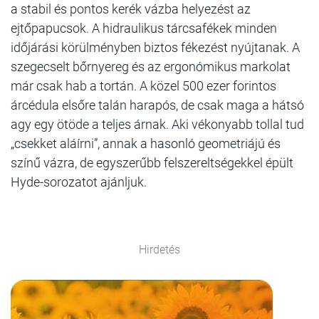
a stabil és pontos kerék vázba helyezést az
ejtőpapucsok. A hidraulikus tárcsafékek minden
időjárási körülményben biztos fékezést nyújtanak. A
szegecselt bőrnyereg és az ergonómikus markolat
már csak hab a tortán. A közel 500 ezer forintos
árcédula elsőre talán harapós, de csak maga a hátsó
agy egy ötöde a teljes árnak. Aki vékonyabb tollal tud
„csekket aláírni”, annak a hasonló geometriájú és
színű vázra, de egyszerűbb felszereltségekkel épült
Hyde-sorozatot ajánljuk.
Hirdetés