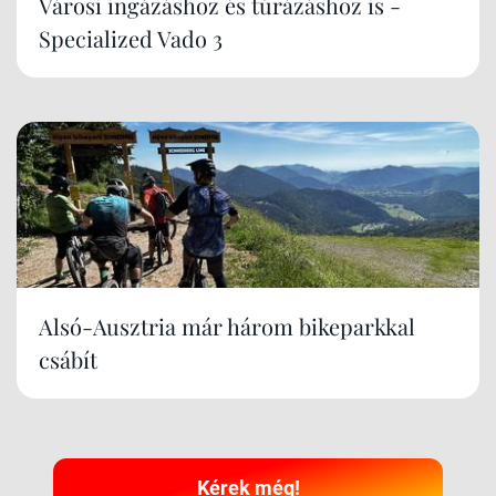
Városi ingázáshoz és túrázáshoz is -
Specialized Vado 3
Alsó-Ausztria már három bikeparkkal
csábít
Kérek még!