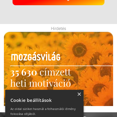
Hirdetés
35 630
címzett
heti motiváció
Ne maradj le!
×
Cookie beállítások
Az oldal sütiket használ a felhasználói élmény
fokozása céljából.