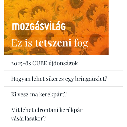
Ez is
tetszeni
fog
2025-ös CUBE újdonságok
Hogyan lehet sikeres egy bringaüzlet?
Ki vesz ma kerékpárt?
Mit lehet elrontani kerékpár
vásárlásakor?