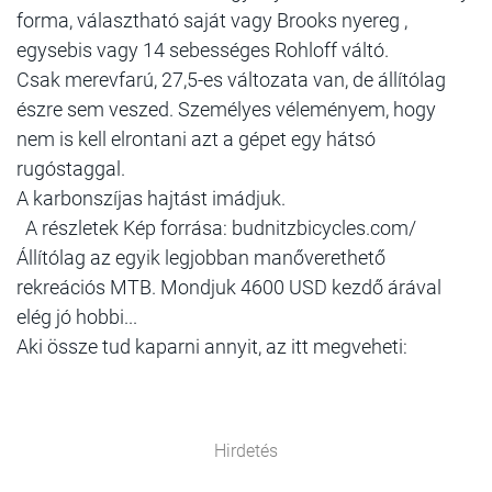
forma, választható saját vagy Brooks nyereg ,
egysebis vagy 14 sebességes Rohloff váltó.
Csak merevfarú, 27,5-es változata van, de állítólag
észre sem veszed. Személyes véleményem, hogy
nem is kell elrontani azt a gépet egy hátsó
rugóstaggal.
A karbonszíjas hajtást imádjuk.
A részletek Kép forrása: budnitzbicycles.com/
Állítólag az egyik legjobban manőverethető
rekreációs MTB. Mondjuk 4600 USD kezdő árával
elég jó hobbi...
Aki össze tud kaparni annyit, az itt megveheti:
Hirdetés