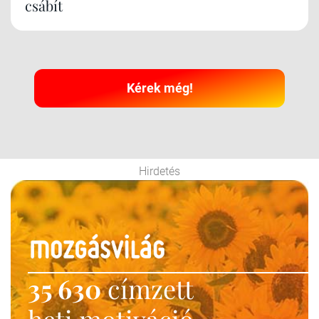
csábít
Kérek még!
Hirdetés
35 630
címzett