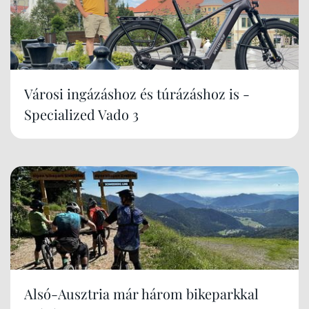
Városi ingázáshoz és túrázáshoz is -
Specialized Vado 3
Alsó-Ausztria már három bikeparkkal