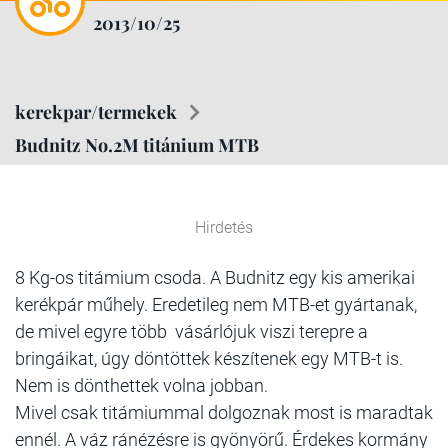
2013/10/25
kerekpar/termekek
Budnitz No.2M titánium MTB
Hirdetés
8 Kg-os titámium csoda. A Budnitz egy kis amerikai
kerékpár műhely. Eredetileg nem MTB-et gyártanak,
de mivel egyre több vásárlójuk viszi terepre a
bringáikat, úgy döntöttek készítenek egy MTB-t is.
Nem is dönthettek volna jobban.
Mivel csak titámiummal dolgoznak most is maradtak
ennél. A váz ránézésre is gyönyörű. Érdekes kormány