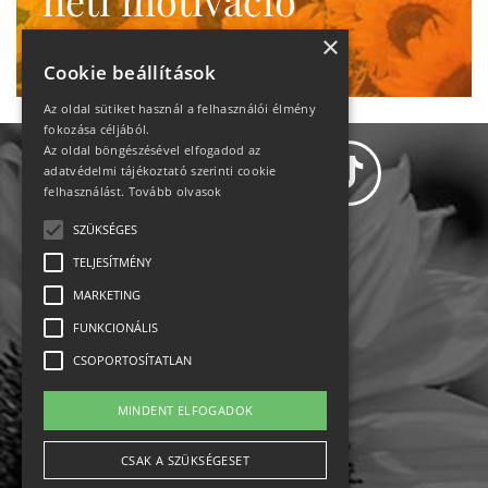
heti motiváció
Ne maradj le!
×
Cookie beállítások
Az oldal sütiket használ a felhasználói élmény
fokozása céljából.
Az oldal böngészésével elfogadod az
adatvédelmi tájékoztató szerinti cookie
felhasználást.
Tovább olvasok
SZÜKSÉGES
Adatvédelem
TELJESÍTMÉNY
MARKETING
Állásajánlatok
FUNKCIONÁLIS
Impresszum-kapcsolat
CSOPORTOSÍTATLAN
Jogi nyilatkozat
MINDENT ELFOGADOK
Rólunk
CSAK A SZÜKSÉGESET