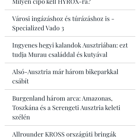
Milyen cipő kell HYROX-ra?
Városi ingázáshoz és túrázáshoz is -
Specialized Vado 3
Ingyenes hegyi kalandok Ausztriában: ezt
tudja Murau családdal és kutyával
Alsó-Ausztria már három bikeparkkal
csábít
Burgenland három arca: Amazonas,
Toszkána és a Serengeti Ausztria keleti
szélén
Allrounder KROSS országúti bringák