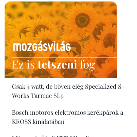
Ez is
tetszeni
fog
Csak 4 watt, de bőven elég Specialized S-
Works Tarmac SL9
Bosch motoros elektromos kerékpárok a
KROSS kínálatában