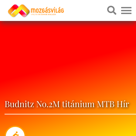
Budnitz No.2M titánium MTB Hír