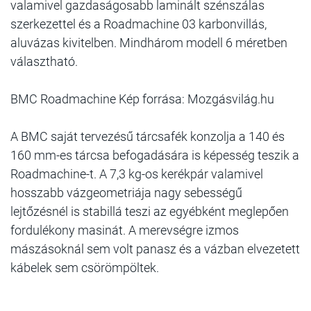
valamivel gazdaságosabb laminált szénszálas
szerkezettel és a Roadmachine 03 karbonvillás,
aluvázas kivitelben. Mindhárom modell 6 méretben
választható.
BMC Roadmachine Kép forrása: Mozgásvilág.hu
A BMC saját tervezésű tárcsafék konzolja a 140 és
160 mm-es tárcsa befogadására is képesség teszik a
Roadmachine-t. A 7,3 kg-os kerékpár valamivel
hosszabb vázgeometriája nagy sebességű
lejtőzésnél is stabillá teszi az egyébként meglepően
fordulékony masinát. A merevségre izmos
mászásoknál sem volt panasz és a vázban elvezetett
kábelek sem csörömpöltek.