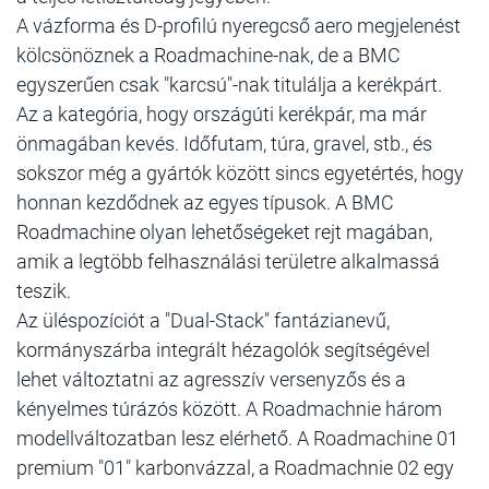
A vázforma és D-profilú nyeregcső aero megjelenést
kölcsönöznek a Roadmachine-nak, de a BMC
egyszerűen csak "karcsú"-nak titulálja a kerékpárt.
Az a kategória, hogy országúti kerékpár, ma már
önmagában kevés. Időfutam, túra, gravel, stb., és
sokszor még a gyártók között sincs egyetértés, hogy
honnan kezdődnek az egyes típusok. A BMC
Roadmachine olyan lehetőségeket rejt magában,
amik a legtöbb felhasználási területre alkalmassá
teszik.
Az üléspozíciót a "Dual-Stack" fantázianevű,
kormányszárba integrált hézagolók segítségével
lehet változtatni az agresszív versenyzős és a
kényelmes túrázós között. A Roadmachnie három
modellváltozatban lesz elérhető. A Roadmachine 01
premium "01" karbonvázzal, a Roadmachnie 02 egy