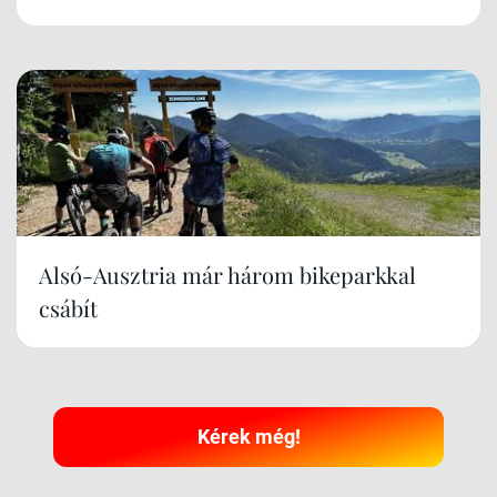
Alsó-Ausztria már három bikeparkkal
csábít
Kérek még!