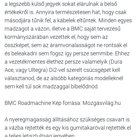
a legszebb külső jegyek sokat elárulnak a belső
értékekről is. Annyira természetesen hat, hogy csak
másodjára tűnik fel, a kábelek eltűntek. Minden egyes
madzagot a vázon, illetve a BMC saját tervezésű
kormányszárában vezettek el, hogy sem az
összképet, sem az áramvonalasságot ne rontsák el
és beleakadni sem fogsz így persze semmibe. Ehhez
a vezetékmentes élethez persze valamelyik (Dura
Ace, vagy Ultegra) Di2-vel szerelt csúcsgépet kell
választanod, de az alsóbb kategóriás modelleknél
sem kell túl sok madzaggal bíbelődnöd.
BMC Roadmachine Kép forrása: Mozgásvilág.hu
A nyeregmagasság állításához szükséges csavart is
a vázba rejtették és egy kis gumitakaróval rejtették el
a teljes letisztultság jegyében.