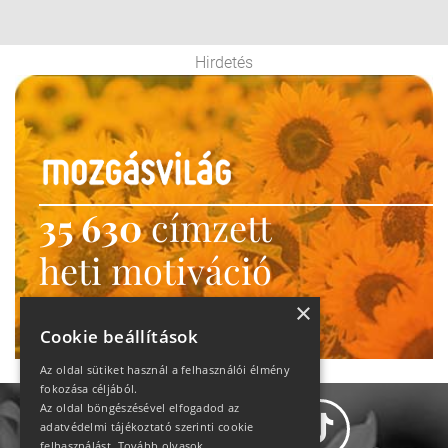
Hirdetés
35 630
címzett
heti motiváció
Ne maradj le!
×
Cookie beállítások
Az oldal sütiket használ a felhasználói élmény
fokozása céljából.
Az oldal böngészésével elfogadod az
adatvédelmi tájékoztató szerinti cookie
felhasználást.
Tovább olvasok