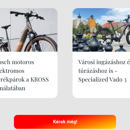
osch motoros
Városi ingázáshoz é
lektromos
túrázáshoz is -
erékpárok a KROSS
Specialized Vado 3
ínálatában
Kérek még!