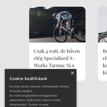
Csak 4 watt, de bőven
B
elég Specialized S-
e
Works Tarmac SL9
k
×
k
Cookie beállítások
Az oldal sütiket használ a felhasználói élmény
fokozása céljából.
Az oldal böngészésével elfogadod az
adatvédelmi tájékoztató szerinti cookie
felhasználást.
Tovább olvasok