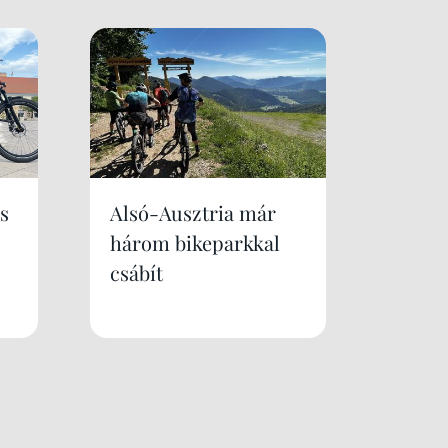
s
Alsó-Ausztria már
három bikeparkkal
csábít