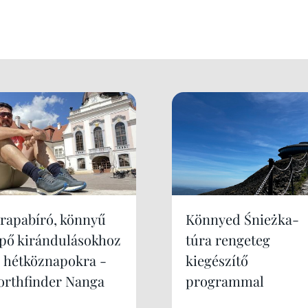
trapabíró, könnyű
Könnyed Śnieżka-
ipő kirándulásokhoz
túra rengeteg
s hétköznapokra -
kiegészítő
orthfinder Nanga
programmal