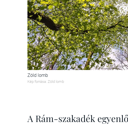
Zöld lomb
Kép forrása: Zöld lomb
A Rám-szakadék egyenlő