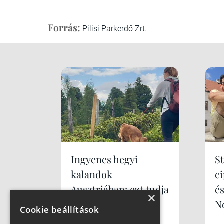
Forrás:
Pilisi Parkerdő Zrt.
Ingyenes hegyi
S
kalandok
c
Ausztriában: ezt tudja
é
×
Murau családdal és
N
Cookie beállítások
kutyával