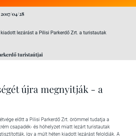
2017/04/28
iadott lezárást a Pilisi Parkerdő Zrt. a turistautak
arkerdő turistaútjai
ségét újra megnyitják - a
étvége előtt a Pilisi Parkerdő Zrt. örömmel tudatja a
rém csapadék- és hóhelyzet miatt lezárt turistautak
tították, így a múlt héten kiadott lezárást feloldják. A