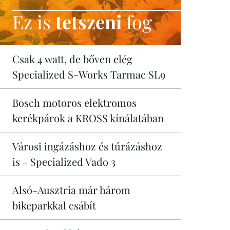
Ez is
tetszeni
fog
Csak 4 watt, de bőven elég
Specialized S-Works Tarmac SL9
Bosch motoros elektromos
kerékpárok a KROSS kínálatában
Városi ingázáshoz és túrázáshoz
is - Specialized Vado 3
Alsó-Ausztria már három
bikeparkkal csábít