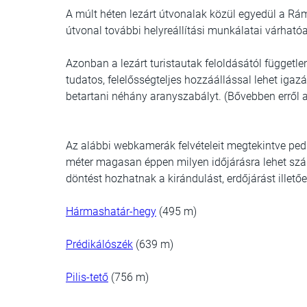
A múlt héten lezárt útvonalak közül egyedül a Rá
útvonal további helyreállítási munkálatai várható
Azonban a lezárt turistautak feloldásától függetle
tudatos, felelősségteljes hozzáállással lehet iga
betartani néhány aranyszabályt. (Bővebben erről a
Az alábbi webkamerák felvételeit megtekintve ped
méter magasan éppen milyen időjárásra lehet szám
döntést hozhatnak a kirándulást, erdőjárást illetőe
Hármashatár-hegy
(495 m)
Prédikálószék
(639 m)
Pilis-tető
(756 m)