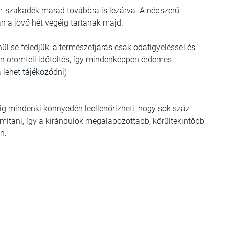
m-szakadék marad továbbra is lezárva. A népszerű
an a jövő hét végéig tartanak majd.
nül se feledjük: a természetjárás csak odafigyeléssel és
zán örömteli időtöltés, így mindenképpen érdemes
 lehet tájékozódni)
ig mindenki könnyedén leellenőrizheti, hogy sok száz
ítani, így a kirándulók megalapozottabb, körültekintőbb
n.