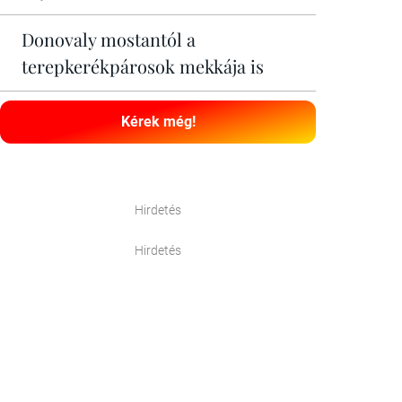
Donovaly mostantól a
terepkerékpárosok mekkája is
Kérek még!
Hirdetés
Hirdetés