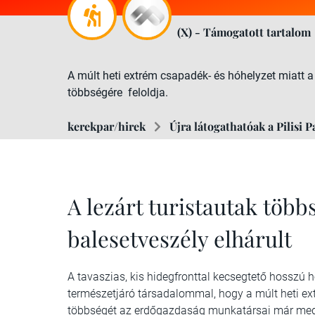
(X) - Támogatott tartalom
A múlt heti extrém csapadék- és hóhelyzet miatt a k
többségére feloldja.
kerekpar/hirek
Újra látogathatóak a Pilisi P
A lezárt turistautak több
balesetveszély elhárult
A tavaszias, kis hidegfronttal kecsegtető hosszú h
természetjáró társadalommal, hogy a múlt heti ext
többségét az erdőgazdaság munkatársai már megtisz