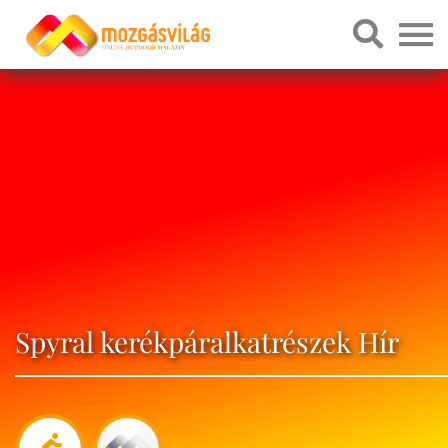
Spyral kerékpáralkatrészek Hír