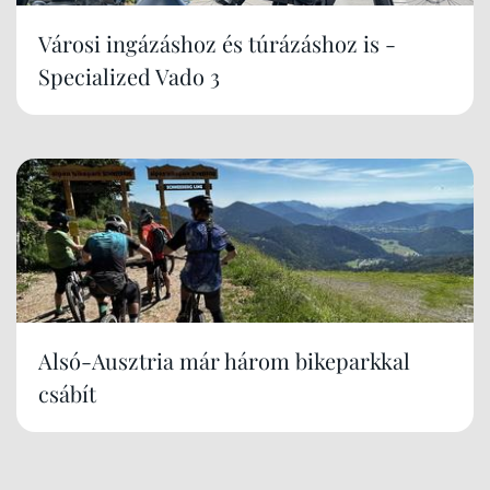
Városi ingázáshoz és túrázáshoz is -
Specialized Vado 3
Alsó-Ausztria már három bikeparkkal
csábít