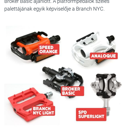
Broker Basic ajánlott. A platformpedálok széles
palettájának egyik képviselője a Branch NYC.