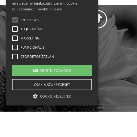
adatvédelmi tájékoztató szerinti cookie
felhasználást.
Tovább olvasok
SZÜKSÉGES
TELJESÍTMÉNY
MARKETING
Adatvédelem
FUNKCIONÁLIS
CSOPORTOSÍTATLAN
Állásajánlatok
MINDENT ELFOGADOK
Impresszum-kapcsolat
CSAK A SZÜKSÉGESET
Jogi nyilatkozat
COOKIE RÉSZLETEK
Rólunk
English
Szükséges
Teljesítmény
Marketing
Funkcionális
Csoportosítatlan
Ebike
Osztrák sípályák
Magyar sípályák