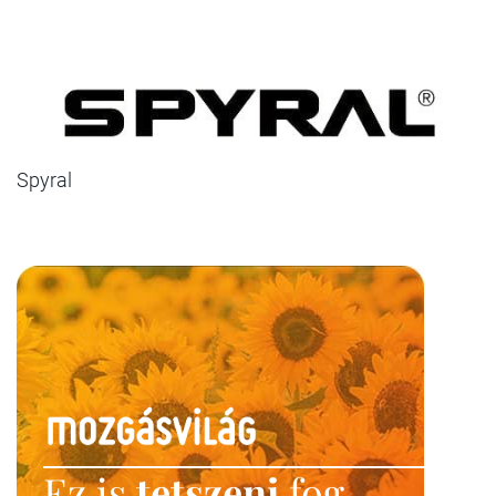
Spyral
Ez is
tetszeni
fog