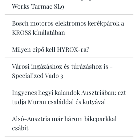
Works Tarmac SL9
Bosch motoros elektromos kerékpárok a
KROSS kínálatában
Milyen cipő kell HYROX-ra?
Városi ingázáshoz és túrázáshoz is -
Specialized Vado 3
Ingyenes hegyi kalandok Ausztriában: ezt
tudja Murau családdal és kutyával
Alsó-Ausztria már három bikeparkkal
csábít