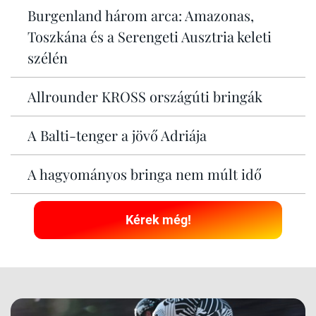
Burgenland három arca: Amazonas,
Toszkána és a Serengeti Ausztria keleti
szélén
Allrounder KROSS országúti bringák
A Balti-tenger a jövő Adriája
A hagyományos bringa nem múlt idő
Kérek még!