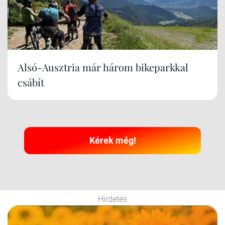
Alsó-Ausztria már három bikeparkkal
csábít
Kérek még!
Hirdetés