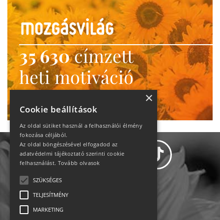
35 630
címzett
heti motiváció
Ne maradj le!
×
Cookie beállítások
Az oldal sütiket használ a felhasználói élmény
fokozása céljából.
Az oldal böngészésével elfogadod az
adatvédelmi tájékoztató szerinti cookie
felhasználást.
Tovább olvasok
SZÜKSÉGES
Adatvédelem
TELJESÍTMÉNY
MARKETING
Állásajánlatok