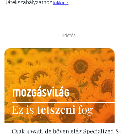
Játékszabályzathoz
klikk ide!
Hirdetés
Ez is
tetszeni
fog
Csak 4 watt, de bőven elég Specialized S-