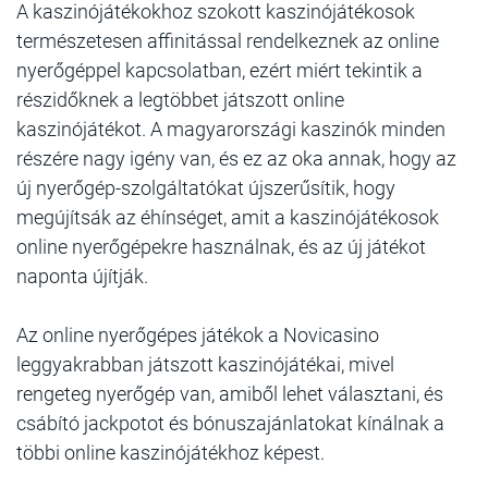
A kaszinójátékokhoz szokott kaszinójátékosok
természetesen affinitással rendelkeznek az online
nyerőgéppel kapcsolatban, ezért miért tekintik a
részidőknek a legtöbbet játszott online
kaszinójátékot. A magyarországi kaszinók minden
részére nagy igény van, és ez az oka annak, hogy az
új nyerőgép-szolgáltatókat újszerűsítik, hogy
megújítsák az éhínséget, amit a kaszinójátékosok
online nyerőgépekre használnak, és az új játékot
naponta újítják.
Az online nyerőgépes játékok a Novicasino
leggyakrabban játszott kaszinójátékai, mivel
rengeteg nyerőgép van, amiből lehet választani, és
csábító jackpotot és bónuszajánlatokat kínálnak a
többi online kaszinójátékhoz képest.