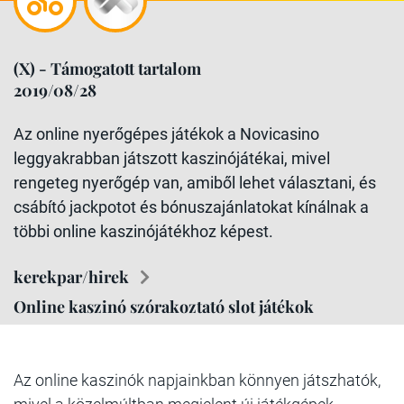
(X) - Támogatott tartalom
2019/08/28
Az online nyerőgépes játékok a Novicasino
leggyakrabban játszott kaszinójátékai, mivel
rengeteg nyerőgép van, amiből lehet választani, és
csábító jackpotot és bónuszajánlatokat kínálnak a
többi online kaszinójátékhoz képest.
kerekpar/hirek
Online kaszinó szórakoztató slot játékok
Az online kaszinók napjainkban könnyen játszhatók,