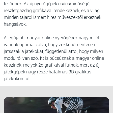
fejlődnek. Az új nyerőgépek csúcsminőségű,
részletgazdag grafikával rendelkeznek, és a világ
minden tájáról ismert híres művészektől érkeznek
hangsávok.
A legújabb magyar online nyerőgépek nagyon jól
vannak optimalizálva, hogy zökkenőmentesen
játsszák a játékokat, függetlenül attól, hogy milyen
modulról van szó. Itt is búcsúznak a magyar online
kaszinók, melyek 2d grafikával futnak, mert az új
játékgépek nagy része hatalmas 3D grafikus
játékokon fut.