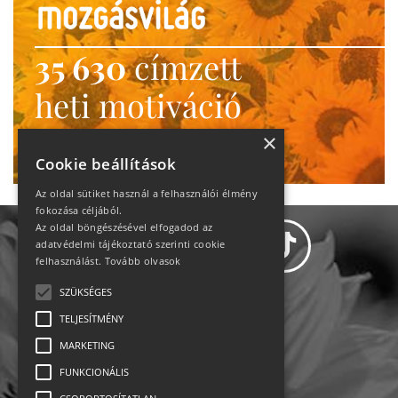
35 630
címzett
heti motiváció
Ne maradj le!
×
Cookie beállítások
Az oldal sütiket használ a felhasználói élmény
fokozása céljából.
Az oldal böngészésével elfogadod az
adatvédelmi tájékoztató szerinti cookie
felhasználást.
Tovább olvasok
SZÜKSÉGES
Adatvédelem
TELJESÍTMÉNY
MARKETING
Állásajánlatok
FUNKCIONÁLIS