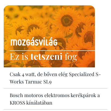
Ez is
tetszeni
fog
Csak 4 watt, de bőven elég Specialized S-
Works Tarmac SL9
Bosch motoros elektromos kerékpárok a
KROSS kínálatában