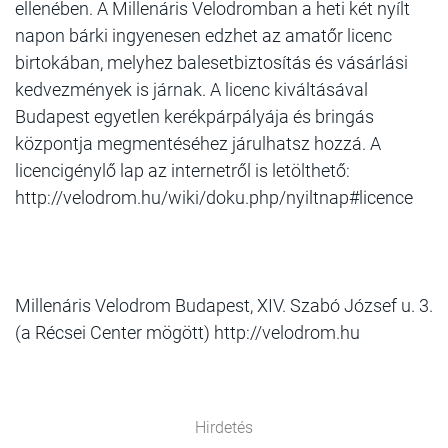
ellenében. A Millenáris Velodromban a heti két nyílt
napon bárki ingyenesen edzhet az amatőr licenc
birtokában, melyhez balesetbiztosítás és vásárlási
kedvezmények is járnak. A licenc kiváltásával
Budapest egyetlen kerékpárpályája és bringás
központja megmentéséhez járulhatsz hozzá. A
licencigénylő lap az internetről is letölthető:
http://velodrom.hu/wiki/doku.php/nyiltnap#licence
Millenáris Velodrom Budapest, XIV. Szabó József u. 3.
(a Récsei Center mögött) http://velodrom.hu
Hirdetés