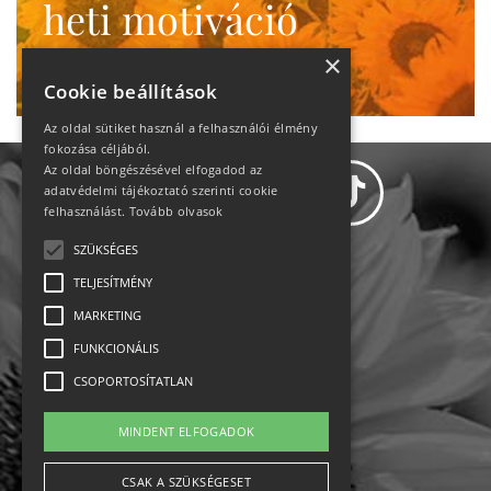
heti motiváció
Ne maradj le!
×
Cookie beállítások
Az oldal sütiket használ a felhasználói élmény
fokozása céljából.
Az oldal böngészésével elfogadod az
adatvédelmi tájékoztató szerinti cookie
felhasználást.
Tovább olvasok
SZÜKSÉGES
Adatvédelem
TELJESÍTMÉNY
MARKETING
Állásajánlatok
FUNKCIONÁLIS
Impresszum-kapcsolat
CSOPORTOSÍTATLAN
Jogi nyilatkozat
MINDENT ELFOGADOK
Rólunk
CSAK A SZÜKSÉGESET