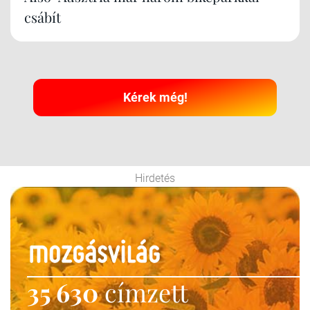
csábít
Kérek még!
Hirdetés
35 630
címzett