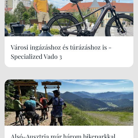
Városi ingázáshoz és túrázáshoz is -
Specialized Vado 3
Alsó-Ausztria már három bikeparkkal