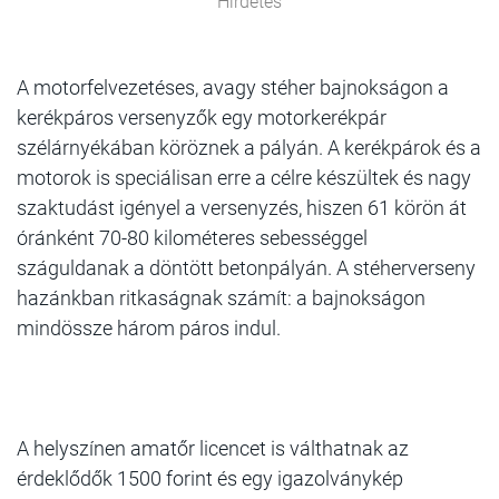
Hirdetés
A motorfelvezetéses, avagy stéher bajnokságon a
kerékpáros versenyzők egy motorkerékpár
szélárnyékában köröznek a pályán. A kerékpárok és a
motorok is speciálisan erre a célre készültek és nagy
szaktudást igényel a versenyzés, hiszen 61 körön át
óránként 70-80 kilométeres sebességgel
száguldanak a döntött betonpályán. A stéherverseny
hazánkban ritkaságnak számít: a bajnokságon
mindössze három páros indul.
A helyszínen amatőr licencet is válthatnak az
érdeklődők 1500 forint és egy igazolványkép