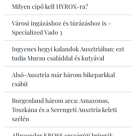
Milyen cipő kell HYROX-ra?
Városi ingázáshoz és túrázáshoz is -
Specialized Vado 3
Ingyenes hegyi kalandok Ausztriában: ezt
tudja Murau családdal és kutyával
Alsó-Ausztria már három bikeparkkal
csábít
Burgenland három arca: Amazonas,
Toszkána és a Serengeti Ausztria keleti
szélén
Allrounder KROSS országúti bringák