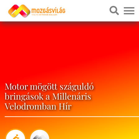
Motor mögött száguldó
bringások a Millenáris
Velodromban Hír