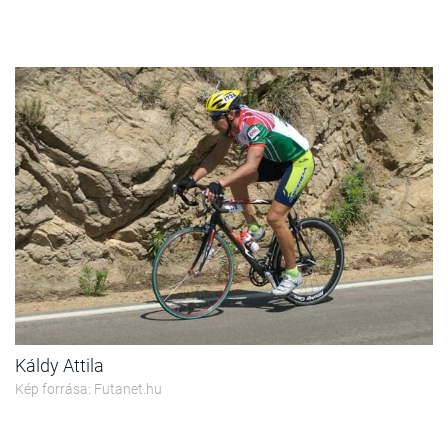
Káldy Attila
Kép forrása: Futanet.hu