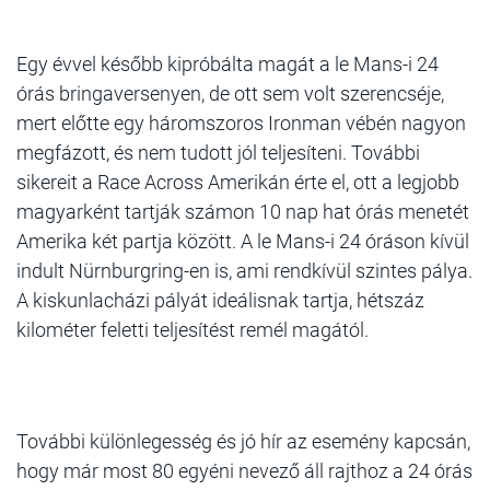
Egy évvel később kipróbálta magát a le Mans-i 24
órás bringaversenyen, de ott sem volt szerencséje,
mert előtte egy háromszoros Ironman vébén nagyon
megfázott, és nem tudott jól teljesíteni. További
sikereit a Race Across Amerikán érte el, ott a legjobb
magyarként tartják számon 10 nap hat órás menetét
Amerika két partja között. A le Mans-i 24 óráson kívül
indult Nürnburgring-en is, ami rendkívül szintes pálya.
A kiskunlacházi pályát ideálisnak tartja, hétszáz
kilométer feletti teljesítést remél magától.
További különlegesség és jó hír az esemény kapcsán,
hogy már most 80 egyéni nevező áll rajthoz a 24 órás