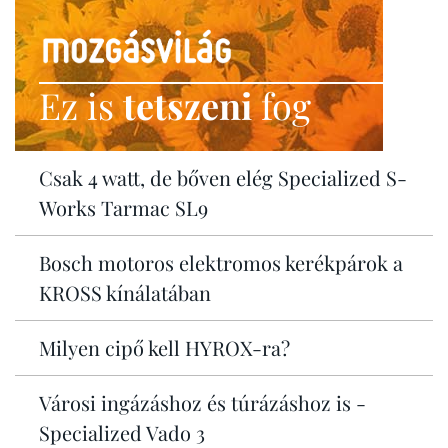
Ez is
tetszeni
fog
Csak 4 watt, de bőven elég Specialized S-
Works Tarmac SL9
Bosch motoros elektromos kerékpárok a
KROSS kínálatában
Milyen cipő kell HYROX-ra?
Városi ingázáshoz és túrázáshoz is -
Specialized Vado 3