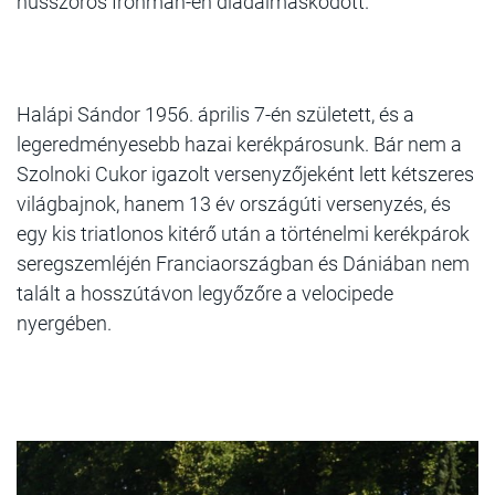
hússzoros Ironman-en diadalmaskodott.
Halápi Sándor
1956. április 7-én született, és a
legeredményesebb hazai kerékpárosunk. Bár nem a
Szolnoki Cukor igazolt versenyzőjeként lett kétszeres
világbajnok, hanem 13 év országúti versenyzés, és
egy kis triatlonos kitérő után a történelmi kerékpárok
seregszemléjén Franciaországban és Dániában nem
talált a hosszútávon legyőzőre a velocipede
nyergében.