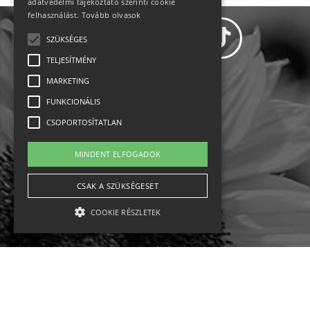
adatvédelmi tájékoztató szerinti cookie
felhasználást.
Tovább olvasok
SZÜKSÉGES
TELJESÍTMÉNY
MARKETING
Adatvédelem
FUNKCIONÁLIS
CSOPORTOSÍTATLAN
Állásajánlatok
MINDENT ELFOGADOK
Impresszum-kapcsolat
CSAK A SZÜKSÉGESET
Jogi nyilatkozat
COOKIE RÉSZLETEK
Rólunk
English
Szükséges
Teljesítmény
Marketing
Funkcionális
Csoportosítatlan
Ebike
Osztrák sípályák
Magyar sípályák
A szükséges kategóriába eső sütik a weboldal