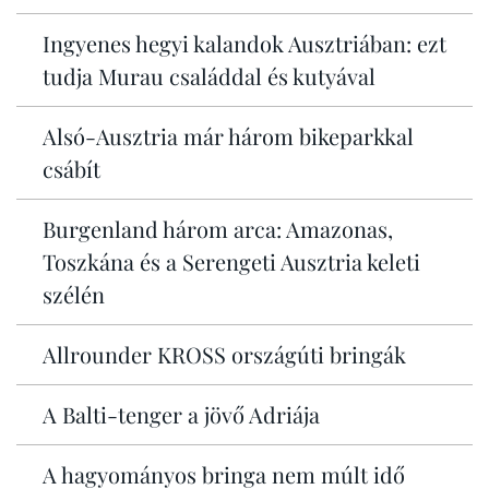
Ingyenes hegyi kalandok Ausztriában: ezt
tudja Murau családdal és kutyával
Alsó-Ausztria már három bikeparkkal
csábít
Burgenland három arca: Amazonas,
Toszkána és a Serengeti Ausztria keleti
szélén
Allrounder KROSS országúti bringák
A Balti-tenger a jövő Adriája
A hagyományos bringa nem múlt idő