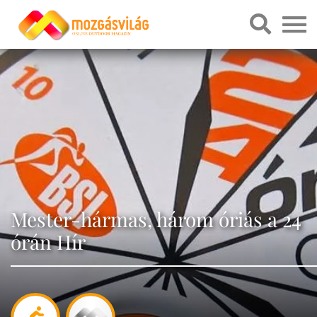
Mester-hármas, három óriás a 24
órán Hír