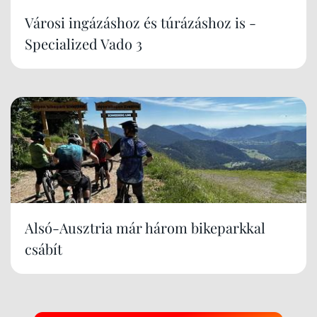
Városi ingázáshoz és túrázáshoz is -
Specialized Vado 3
Alsó-Ausztria már három bikeparkkal
csábít