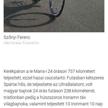
Szőnyi Ferenc
Kép forrása: Futanet.hu
Kerékpáron a le Mans-i 24 óráson 757 kilométert
teljesített, ezzel hazai csúcstartó. Futásban kétszeres
Spártai hős, de teljesítette az UltraBalatont, volt
magyar bajnok 24 órás futáson 238 kilométerrel,
triatlonban pedig a húszszoros Ironamn táv
világbajnoka, valamint teljesített 10 Ironmant 10 nap