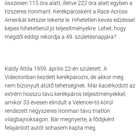
összesen 115 óra alatt, illetve 222 óra alatt egyben a
tízszeres Ironmant. Kerékpárosként a Race Across
Amerikát kétszer tekerte le. Hihetetlen kevés edzéssel
képes hihetetlenül jó teljesítményekre. Lehet, hogy
megdől eddigi rekordja a 49. születésnapjára?
Káldy Attila
1959. április 22-én született. A
Videotonban kezdett kerékpározni, de akkor még
nem bizonyult átütő tehetségnek. Már kacérkodott az
extrém hosszú távú kerékpáros teljesítményekkel,
amikor 33 évesen elindult a Velencei-tó körül
rendezett négyszeres Ironman távú triatlon
világbajnokságon. Bár megnyerte, a fődíjként
felajánlott autót sohasem kapta meg.