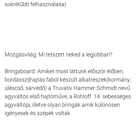
sokrétűbb felhasználása)
Mozgásvilág: Mi tetszett neked a legjobban?
Bringaboard: Amiket most láttunk először élőben,
bordásszíjhajtás fából készült alkatrészek(kormány,
üléscső, sárvédő) a Truvatív Hammer Schmidt nevű
agyváltós első hajtóműve, a Rohloff 14 sebességes
agyváltója, illetve olyan bringák amik különösen
igényesek és szépek voltak.