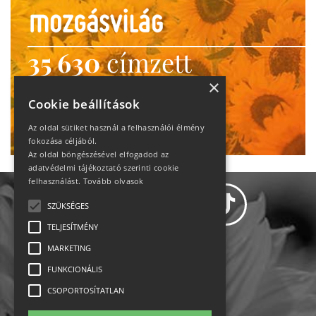
35 630
címzett
heti motiváció
×
Cookie beállítások
Ne maradj le!
Az oldal sütiket használ a felhasználói élmény
fokozása céljából.
Az oldal böngészésével elfogadod az
adatvédelmi tájékoztató szerinti cookie
felhasználást.
Tovább olvasok
SZÜKSÉGES
TELJESÍTMÉNY
MARKETING
Adatvédelem
FUNKCIONÁLIS
CSOPORTOSÍTATLAN
Állásajánlatok