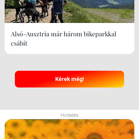
Alsó-Ausztria már három bikeparkkal
csábít
Kérek még!
Hirdetés