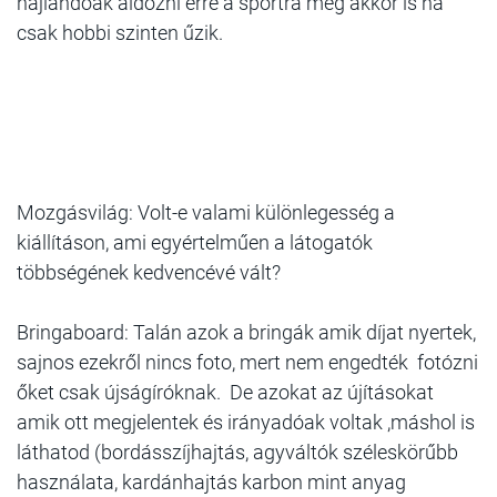
hajlandóak áldozni erre a sportra még akkor is ha
csak hobbi szinten űzik.
Mozgásvilág: Volt-e valami különlegesség a
kiállításon, ami egyértelműen a látogatók
többségének kedvencévé vált?
Bringaboard: Talán azok a bringák amik díjat nyertek,
sajnos ezekről nincs foto, mert nem engedték fotózni
őket csak újságíróknak. De azokat az újításokat
amik ott megjelentek és irányadóak voltak ,máshol is
láthatod (bordásszíjhajtás, agyváltók széleskörűbb
használata, kardánhajtás karbon mint anyag