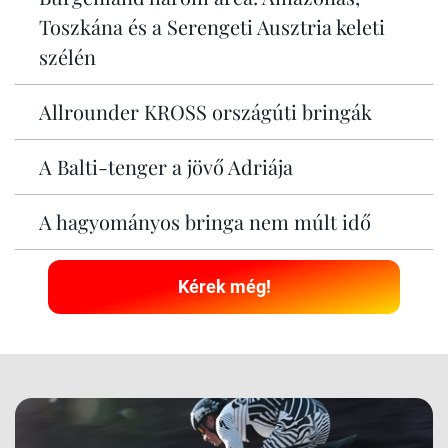
Toszkána és a Serengeti Ausztria keleti
szélén
Allrounder KROSS országúti bringák
A Balti-tenger a jövő Adriája
A hagyományos bringa nem múlt idő
Kérek még!