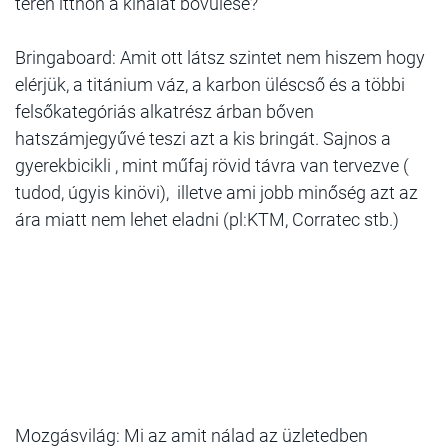
téren itthon a kínálat bővülése?
Bringaboard: Amit ott látsz szintet nem hiszem hogy
elérjük, a titánium váz, a karbon üléscső és a többi
felsőkategóriás alkatrész árban bőven
hatszámjegyűvé teszi azt a kis bringát. Sajnos a
gyerekbicikli , mint műfaj rövid távra van tervezve (
tudod, úgyis kinövi), illetve ami jobb minőség azt az
ára miatt nem lehet eladni (pl:KTM, Corratec stb.)
Mozgásvilág: Mi az amit nálad az üzletedben