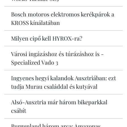
Bosch motoros elektromos kerékpárok a
KROSS kínálatában
Milyen cipő kell HYROX-ra?
Városi ingázáshoz és túrázáshoz is -
Specialized Vado 3
Ingyenes hegyi kalandok Ausztriában: ezt
tudja Murau családdal és kutyával
Alsó-Ausztria már három bikeparkkal
csábít
Burgenland három arca: Amazonas,