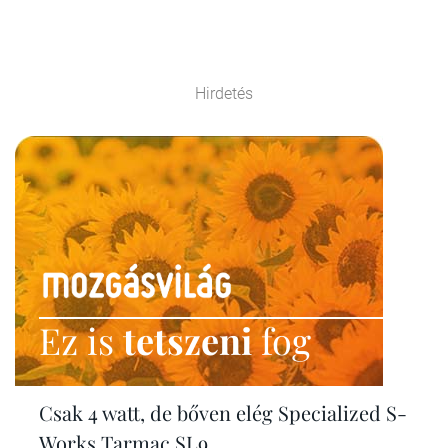
Hirdetés
Ez is
tetszeni
fog
Csak 4 watt, de bőven elég Specialized S-
Works Tarmac SL9