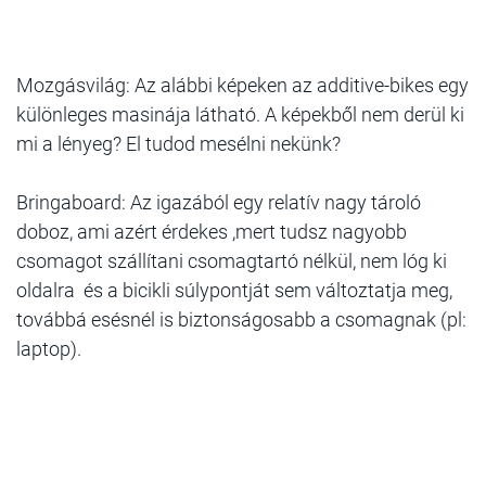
Mozgásvilág: Az alábbi képeken az additive-bikes egy
különleges masinája látható. A képekből nem derül ki
mi a lényeg? El tudod mesélni nekünk?
Bringaboard: Az igazából egy relatív nagy tároló
doboz, ami azért érdekes ,mert tudsz nagyobb
csomagot szállítani csomagtartó nélkül, nem lóg ki
oldalra és a bicikli súlypontját sem változtatja meg,
továbbá esésnél is biztonságosabb a csomagnak (pl:
laptop).