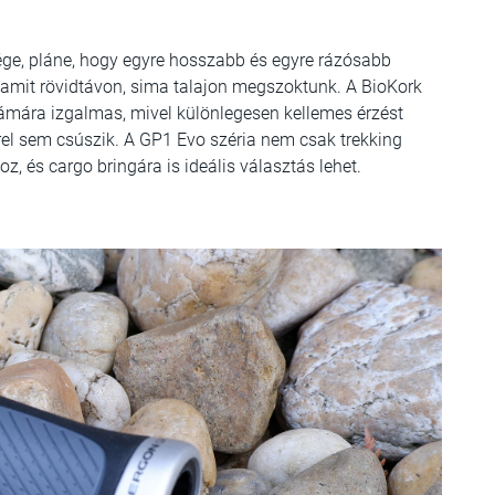
ége, pláne, hogy egyre hosszabb és egyre rázósabb
 amit rövidtávon, sima talajon megszoktunk. A BioKork
mára izgalmas, mivel különlegesen kellemes érzést
rrel sem csúszik. A GP1 Evo széria nem csak trekking
, és cargo bringára is ideális választás lehet.