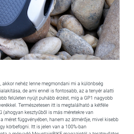
1, akkor nehéz lenne megmondani mi a különbség
kialakítása, de ami ennél is fontosabb, az a tenyér alatti
bb felületen nyújt puhább érzést, míg a GP1 nagyobb
erékkel. Természetesen itt is megtalálható a kétféle
ű (ahogyan kesztyűből is más méretekre van
 a méret függvényében, hanem az átmérője, mivel kisebb
y körbefogni. Itt is jelen van a 100%-ban
apta a mérvadó MountainBIKE magazintól a tesztgyőztes