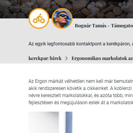
Bognár Tamás - Támogatot
Az egyik legfontosabb kontaktpont a kerékpáron, a
kerekpar/hirek
Ergonomikus markolatok az
Az Ergon márkát vélhetően nem kell már bemutatn
akik rendszeresen követik a cikkeinket. A koblen
névre keresztelt markolatokkal, és azóta több, min
fejlesztésen és megújuláson estek át a markolato