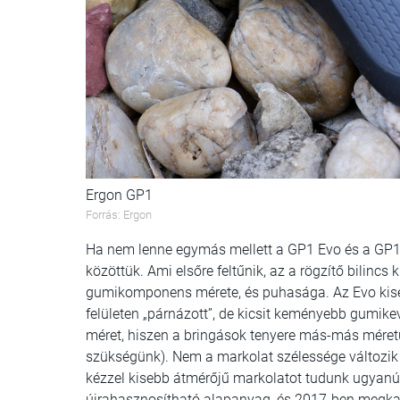
Ergon GP1
Forrás: Ergon
Ha nem lenne egymás mellett a GP1 Evo és a GP
közöttük. Ami elsőre feltűnik, az a rögzítő bilincs 
gumikomponens mérete, és puhasága. Az Evo kise
felületen „párnázott”, de kicsit keményebb gumikev
méret, hiszen a bringások tenyere más-más méret
szükségünk). Nem a markolat szélessége változik
kézzel kisebb átmérőjű markolatot tudunk ugyanúg
újrahasznosítható alapanyag, és 2017-ben megk