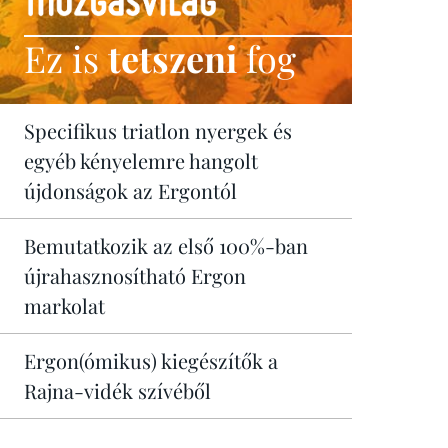
Ez is
tetszeni
fog
Specifikus triatlon nyergek és
egyéb kényelemre hangolt
újdonságok az Ergontól
Bemutatkozik az első 100%-ban
újrahasznosítható Ergon
markolat
Ergon(ómikus) kiegészítők a
Rajna-vidék szívéből