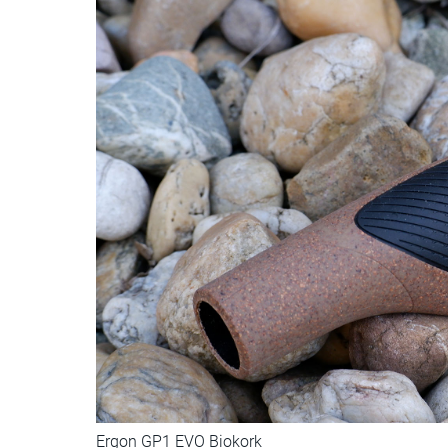
Ergon GP1 EVO Biokork