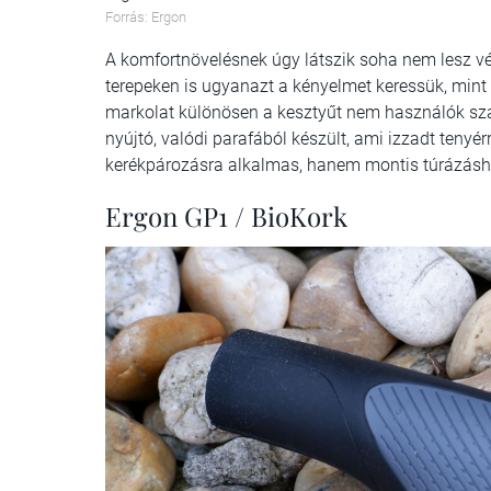
Forrás: Ergon
A komfortnövelésnek úgy látszik soha nem lesz v
terepeken is ugyanazt a kényelmet keressük, mint
markolat különösen a kesztyűt nem használók szá
nyújtó, valódi parafából készült, ami izzadt tenyé
kerékpározásra alkalmas, hanem montis túrázáshoz
Ergon GP1 / BioKork