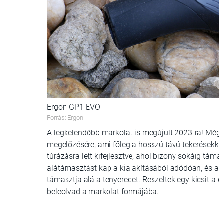
Ergon GP1 EVO
Forrás: Ergon
A legkelendőbb markolat is megújult 2023-ra! Mé
megelőzésére, ami főleg a hosszú távú tekerésekkor
túrázásra lett kifejlesztve, ahol bizony sokáig t
alátámasztást kap a kialakításából adódóan, é
támasztja alá a tenyeredet. Reszeltek egy kicsit a
beleolvad a markolat formájába.