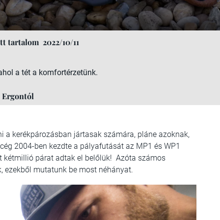
t tartalom
2022/10/11
hol a tét a komfortérzetünk.
 Ergontól
i a kerékpározásban jártasak számára, pláne azoknak,
zi cég 2004-ben kezdte a pályafutását az MP1 és WP1
t kétmillió párat adtak el belőlük! Azóta számos
k, ezekből mutatunk be most néhányat.