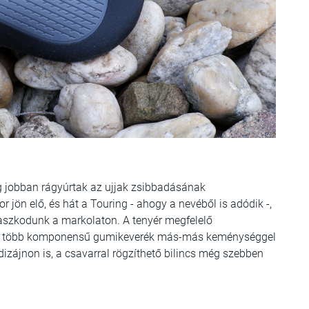
g jobban rágyúrtak az ujjak zsibbadásának
 jön elő, és hát a Touring - ahogy a nevéből is adódik -,
ámaszkodunk a markolaton. A tenyér megfelelő
s a több komponensű gumikeverék más-más keménységgel
 dizájnon is, a csavarral rögzíthető bilincs még szebben