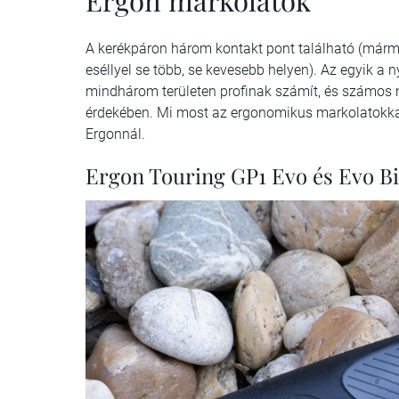
Ergon markolatok
A kerékpáron három kontakt pont található (mármint
eséllyel se több, se kevesebb helyen). Az egyik a 
mindhárom területen profinak számít, és számos
érdekében. Mi most az ergonomikus markolatokkal 
Ergonnál.
Ergon Touring GP1 Evo és Evo B