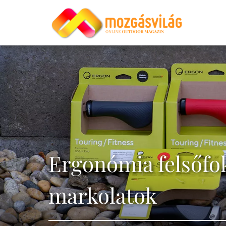
Ergonómia felsőfo
markolatok