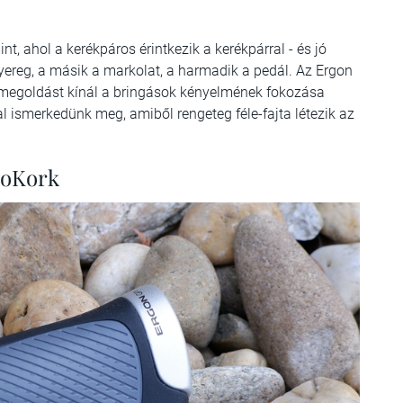
, ahol a kerékpáros érintkezik a kerékpárral - és jó
nyereg, a másik a markolat, a harmadik a pedál. Az Ergon
 megoldást kínál a bringások kényelmének fokozása
ismerkedünk meg, amiből rengeteg féle-fajta létezik az
ioKork