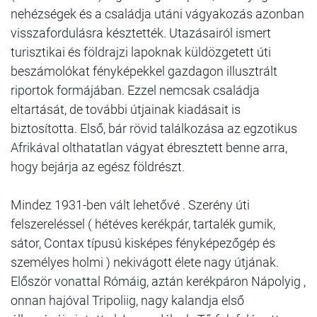
nehézségek és a családja utáni vágyakozás azonban
visszafordulásra késztették. Utazásairól ismert
turisztikai és földrajzi lapoknak küldözgetett úti
beszámolókat fényképekkel gazdagon illusztrált
riportok formájában. Ezzel nemcsak családja
eltartását, de további útjainak kiadásait is
biztosította. Első, bár rövid találkozása az egzotikus
Afrikával olthatatlan vágyat ébresztett benne arra,
hogy bejárja az egész földrészt.
Mindez 1931-ben vált lehetővé . Szerény úti
felszereléssel ( hétéves kerékpár, tartalék gumik,
sátor, Contax típusú kisképes fényképezőgép és
személyes holmi ) nekivágott élete nagy útjának.
Először vonattal Rómáig, aztán kerékpáron Nápolyig ,
onnan hajóval Tripoliig, nagy kalandja első