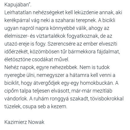
Kapujában”.
Leírhatatlan nehézségeket kell leküzdenie annak, aki
kerékpárral vág neki a szaharai terepnek. A bicikli
ugyan napról napra könnyebbé válik, ahogy az
élelmiszer- és víztartalékok fogyatkoznak, de az
utazó ereje is fogy. Szerencsére az ember elveszíti
időérzékét, közömbösen tűr bármekkora fájdalmat,
életösztöne csodákat művel.
Nehéz napok, egyre nehezebbek. Nem is tudok
nyeregbe ülni, nemegyszer a hátamra kell venni a
biciklit, hogy átvergődjek egy-egy homokbuckán. A
cipőm talpa teljesen elvásott, már-már mezítláb
vándorlok. A ruhám ronggyá szakadt, tövisbokrokkal
tüzelek, csupa seb a kezem.
Kazimierz Nowak