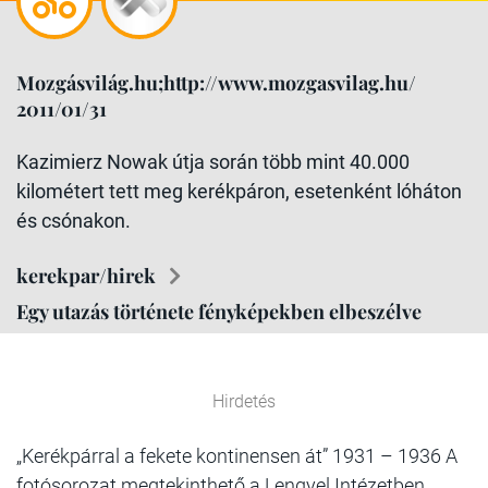
Mozgásvilág.hu;http://www.mozgasvilag.hu/
2011/01/31
Kazimierz Nowak útja során több mint 40.000
kilométert tett meg kerékpáron, esetenként lóháton
és csónakon.
kerekpar/hirek
Egy utazás története fényképekben elbeszélve
Hirdetés
„Kerékpárral a fekete kontinensen át” 1931 – 1936 A
fotósorozat megtekinthető a Lengyel Intézetben