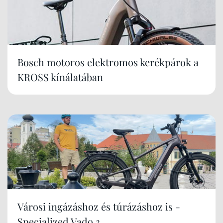
Bosch motoros elektromos kerékpárok a
KROSS kínálatában
Városi ingázáshoz és túrázáshoz is -
Specialized Vado 3