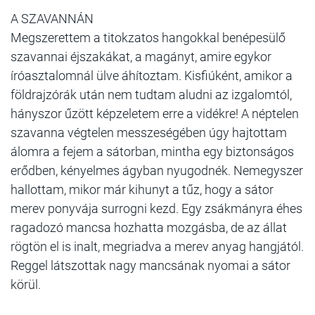
A SZAVANNÁN
Megszerettem a titokzatos hangokkal benépesülő
szavannai éjszakákat, a magányt, amire egykor
íróasztalomnál ülve áhítoztam. Kisfiúként, amikor a
földrajzórák után nem tudtam aludni az izgalomtól,
hányszor űzött képzeletem erre a vidékre! A néptelen
szavanna végtelen messzeségében úgy hajtottam
álomra a fejem a sátorban, mintha egy biztonságos
erődben, kényelmes ágyban nyugodnék. Nemegyszer
hallottam, mikor már kihunyt a tűz, hogy a sátor
merev ponyvája surrogni kezd. Egy zsákmányra éhes
ragadozó mancsa hozhatta mozgásba, de az állat
rögtön el is inalt, megriadva a merev anyag hangjától.
Reggel látszottak nagy mancsának nyomai a sátor
körül.