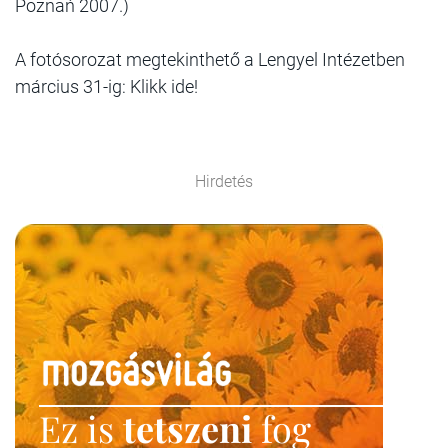
Poznań 2007.)
A fotósorozat megtekinthető a Lengyel Intézetben
március 31-ig: Klikk ide!
Hirdetés
Ez is
tetszeni
fog