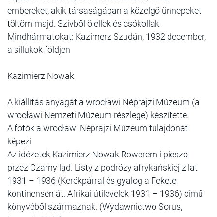
embereket, akik társaságában a közelgő ünnepeket
töltöm majd. Szívből ölellek és csókollak
Mindhármatokat: Kazimerz Szudán, 1932 december,
a sillukok földjén
Kazimierz Nowak
A kiállítás anyagát a wrocławi Néprajzi Múzeum (a
wrocławi Nemzeti Múzeum részlege) készítette.
A fotók a wrocławi Néprajzi Múzeum tulajdonát
képezi
Az idézetek Kazimierz Nowak Rowerem i pieszo
przez Czarny ląd. Listy z podróży afrykańskiej z lat
1931 – 1936 (Kerékpárral és gyalog a Fekete
kontinensen át. Afrikai útilevelek 1931 – 1936) című
könyvéből származnak. (Wydawnictwo Sorus,