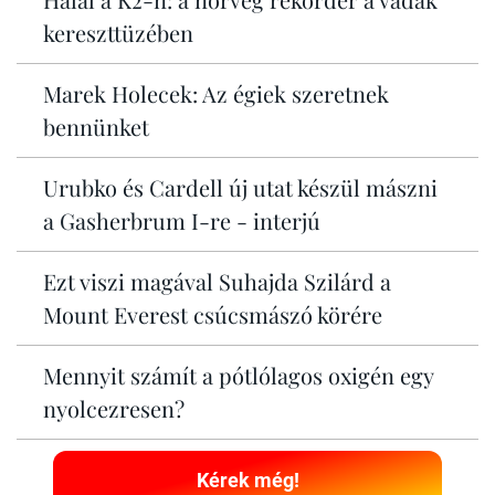
kereszttüzében
Marek Holecek: Az égiek szeretnek
bennünket
Urubko és Cardell új utat készül mászni
a Gasherbrum I-re - interjú
Ezt viszi magával Suhajda Szilárd a
Mount Everest csúcsmászó körére
Mennyit számít a pótlólagos oxigén egy
nyolcezresen?
Kérek még!