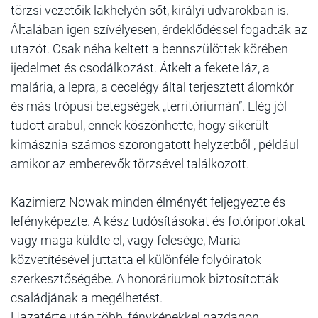
törzsi vezetőik lakhelyén sőt, királyi udvarokban is.
Általában igen szívélyesen, érdeklődéssel fogadták az
utazót. Csak néha keltett a bennszülöttek körében
ijedelmet és csodálkozást. Átkelt a fekete láz, a
malária, a lepra, a cecelégy által terjesztett álomkór
és más trópusi betegségek „territóriumán”. Elég jól
tudott arabul, ennek köszönhette, hogy sikerült
kimásznia számos szorongatott helyzetből , például
amikor az emberevők törzsével találkozott.
Kazimierz Nowak minden élményét feljegyezte és
lefényképezte. A kész tudósításokat és fotóriportokat
vagy maga küldte el, vagy felesége, Maria
közvetítésével juttatta el különféle folyóiratok
szerkesztőségébe. A honoráriumok biztosították
családjának a megélhetést.
Hazatérte után több, fényképekkel gazdagon