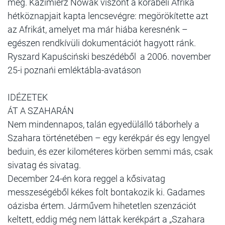
meg. Kazimierz Nowak viszont a korabeli Afrika
hétköznapjait kapta lencsevégre: megörökítette azt
az Afrikát, amelyet ma már hiába keresnénk –
egészen rendkívüli dokumentációt hagyott ránk.
Ryszard Kapuściński beszédéből a 2006. november
25-i poznańi emléktábla-avatáson
IDÉZETEK
ÁT A SZAHARÁN
Nem mindennapos, talán egyedülálló táborhely a
Szahara történetében – egy kerékpár és egy lengyel
beduin, és ezer kilométeres körben semmi más, csak
sivatag és sivatag.
December 24-én kora reggel a kősivatag
messzeségéből kékes folt bontakozik ki. Gadames
oázisba értem. Járművem hihetetlen szenzációt
keltett, eddig még nem láttak kerékpárt a „Szahara