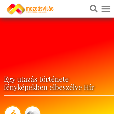
Egy utazás története
fényképekben elbeszélve Hír