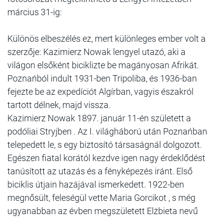
március 31-ig:
Különös elbeszélés ez, mert különleges ember volt a
szerzője: Kazimierz Nowak lengyel utazó, aki a
világon elsőként biciklizte be magányosan Afrikát.
Poznańból indult 1931-ben Tripoliba, és 1936-ban
fejezte be az expedíciót Algírban, vagyis északról
tartott délnek, majd vissza.
Kazimierz Nowak 1897. január 11-én született a
podóliai Stryjben . Az I. világháború után Poznańban
telepedett le, s egy biztosító társaságnál dolgozott.
Egészen fiatal korától kezdve igen nagy érdeklődést
tanúsított az utazás és a fényképezés iránt. Első
biciklis útjain hazájával ismerkedett. 1922-ben
megnősült, feleségül vette Maria Gorcikot , s még
ugyanabban az évben megszületett Elżbieta nevű