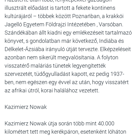
illusztrált előadást is tartott a fekete kontinens
kultúrájáról – többek között Poznańban, a krakkói
Jagelló Egyetem Földrajzi Intézetében , Varsóban.
Szándékában állt kiadni egy emlékezéseit tartalmazó
könyvet, s gondolatban már következő, Indiába és
Délkelet-Ázsiába irányuló útját tervezte. Elképzeléseit
azonban nem sikerült megvalósítania. A folyton
visszatérő maláriás tünetek legyengítették
szervezetét, tüdőgyulladást kapott, ez pedig 1937-
ben, nem egészen egy évvel az után, hogy visszatért
az afrikai útról, korai halálához vezetett.
Kazimierz Nowak
Kazimierz Nowak útja során több mint 40.000
kilométert tett meg kerékpáron, esetenként lóháton