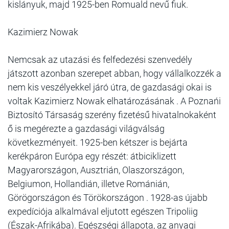
kislányuk, majd 1925-ben Romuald nevű fiuk.
Kazimierz Nowak
Nemcsak az utazási és felfedezési szenvedély
játszott azonban szerepet abban, hogy vállalkozzék a
nem kis veszélyekkel járó útra, de gazdasági okai is
voltak Kazimierz Nowak elhatározásának . A Poznańi
Biztosító Társaság szerény fizetésű hivatalnokaként
ő is megérezte a gazdasági világválság
következményeit. 1925-ben kétszer is bejárta
kerékpáron Európa egy részét: átbiciklizett
Magyarországon, Ausztrián, Olaszországon,
Belgiumon, Hollandián, illetve Románián,
Görögországon és Törökországon . 1928-as újabb
expedíciója alkalmával eljutott egészen Tripoliig
(Észak-Afrikába). Egészségi állapota, az anyagi