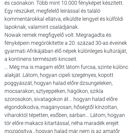
és csónakon. Több mint 10.000 fényképet készített.
Egy részüket, megfelelő leírással és találó
kommentárokkal ellátva, elküldte lengyel és külföldi
lapoknak, valamint családjának.
Nowak remek megfigyelő volt. Megragadta és
fényképein megörökítette a 20. század 30-as éveinek
gyarmati Afrikájában élő népek különleges kultúráját,
a kontinens természeti kincseit.
… Még ma is magam előtt látom furcsa, szinte különc
alakját. Látom, hogyan cipeli szegényes, kopott
poggyászát, hogyan halad előre dzsungeleken,
mocsarakon, sztyeppéken, hágókon, szikla
szorosokon, sivatagokon át… hogyan halad előre
elgondolkodva, magányosan, hőségtől kínzottan,
viharoktól tépetten, esőben, sárban… Látom, hogyan
tör előre makacs kitartással, néha maradék erejét
mozgósítva…hogyan halad már nem is az amatőr