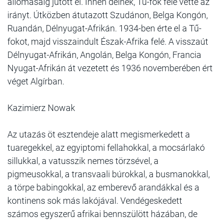
állomásáig jutott el. Innen délnek, Tű-fok felé vette az
irányt. Útközben átutazott Szudánon, Belga Kongón,
Ruandán, Délnyugat-Afrikán. 1934-ben érte el a Tű-
fokot, majd visszaindult Észak-Afrika felé. A visszaút
Délnyugat-Afrikán, Angolán, Belga Kongón, Francia
Nyugat-Afrikán át vezetett és 1936 novemberében ért
véget Algírban.
Kazimierz Nowak
Az utazás öt esztendeje alatt megismerkedett a
tuaregekkel, az egyiptomi fellahokkal, a mocsárlakó
sillukkal, a vatusszik nemes törzsével, a
pigmeusokkal, a transvaali búrokkal, a busmanokkal,
a törpe babingokkal, az emberevő arandákkal és a
kontinens sok más lakójával. Vendégeskedett
számos egyszerű afrikai bennszülött házában, de