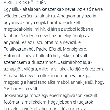
A SILLUKOK FÖLDJÉN
Egy silluk általában kétszer kap nevet. Az első névre
véletlenszerűen találnak rá. A hagyomány szerint
ugyanis az anya egyik barátnőjének kell
megtudakolnia, mi hír, ki járt az utóbbi időben a
faluban. Az idegen nevét aztán elújságolja az
anyának, és az újszülöttet róla nevezik el.
Találkoztam hát Padre, Efendi, Monsignore,
Automobil névre hallgató helyiekkel, sőt volt
szerencsém a druszámhoz, Casimiróhoz is, aki
aznap jött világra, mikor a sillukok földjére érkeztem.
A második nevét a silluk már maga választja,
mégpedig a harci tánc alkalmából, annak jeléül, hogy
ő is harcossá vált.
Jókívánságaimhoz egy ebédmeghíváson készült
fotómat is mellékelem, hogy jobban el tudjátok
képzelni a vidéket, ahol most időzöm, és az