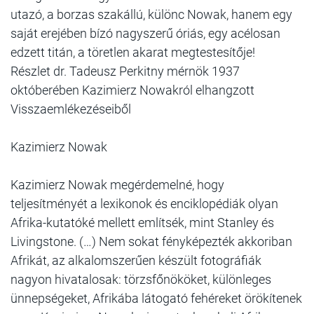
utazó, a borzas szakállú, különc Nowak, hanem egy
saját erejében bízó nagyszerű óriás, egy acélosan
edzett titán, a töretlen akarat megtestesítője!
Részlet dr. Tadeusz Perkitny mérnök 1937
októberében Kazimierz Nowakról elhangzott
Visszaemlékezéseiből
Kazimierz Nowak
Kazimierz Nowak megérdemelné, hogy
teljesítményét a lexikonok és enciklopédiák olyan
Afrika-kutatóké mellett említsék, mint Stanley és
Livingstone. (…) Nem sokat fényképezték akkoriban
Afrikát, az alkalomszerűen készült fotográfiák
nagyon hivatalosak: törzsfőnököket, különleges
ünnepségeket, Afrikába látogató fehéreket örökítenek