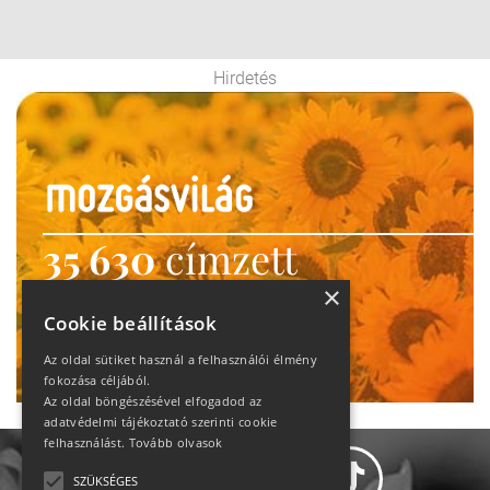
Hirdetés
35 630
címzett
heti motiváció
×
Cookie beállítások
Ne maradj le!
Az oldal sütiket használ a felhasználói élmény
fokozása céljából.
Az oldal böngészésével elfogadod az
adatvédelmi tájékoztató szerinti cookie
felhasználást.
Tovább olvasok
SZÜKSÉGES