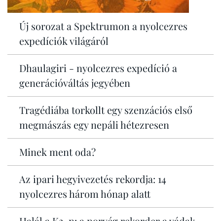
Új sorozat a Spektrumon a nyolcezres
expedíciók világáról
Dhaulagiri - nyolcezres expedíció a
generációváltás jegyében
Tragédiába torkollt egy szenzációs első
megmászás egy nepáli hétezresen
Minek ment oda?
Az ipari hegyivezetés rekordja: 14
nyolcezres három hónap alatt
Halál a K2-n: a norvég rekorder a vádak