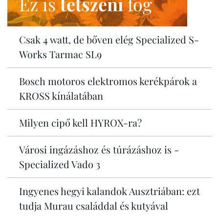
Ez is
tetszeni
fog
Csak 4 watt, de bőven elég Specialized S-
Works Tarmac SL9
Bosch motoros elektromos kerékpárok a
KROSS kínálatában
Milyen cipő kell HYROX-ra?
Városi ingázáshoz és túrázáshoz is -
Specialized Vado 3
Ingyenes hegyi kalandok Ausztriában: ezt
tudja Murau családdal és kutyával