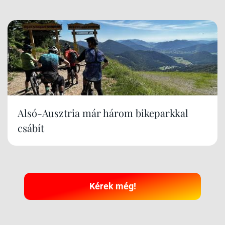
Alsó-Ausztria már három bikeparkkal
csábít
Kérek még!