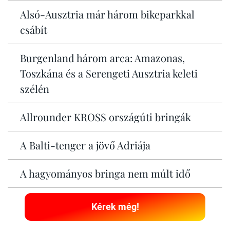
Alsó-Ausztria már három bikeparkkal
csábít
Burgenland három arca: Amazonas,
Toszkána és a Serengeti Ausztria keleti
szélén
Allrounder KROSS országúti bringák
A Balti-tenger a jövő Adriája
A hagyományos bringa nem múlt idő
Kérek még!