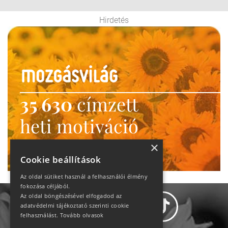
Hirdetés
35 630
címzett
heti motiváció
Ne maradj le!
×
Cookie beállítások
Az oldal sütiket használ a felhasználói élmény
fokozása céljából.
Az oldal böngészésével elfogadod az
adatvédelmi tájékoztató szerinti cookie
felhasználást.
Tovább olvasok