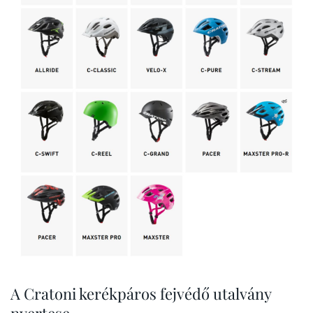
A Cratoni kerékpáros fejvédő utalvány
nyertese