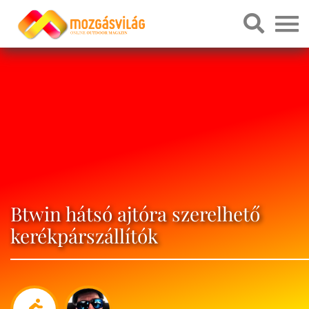
Btwin hátsó ajtóra szerelhető
kerékpárszállítók