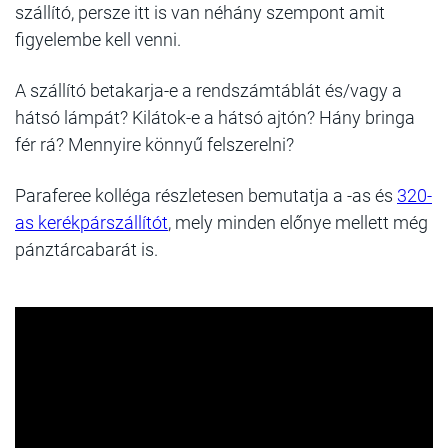
szállító, persze itt is van néhány szempont amit
figyelembe kell venni.
A szállító betakarja-e a rendszámtáblát és/vagy a
hátsó lámpát? Kilátok-e a hátsó ajtón? Hány bringa
fér rá? Mennyire könnyű felszerelni?
Paraferee kolléga részletesen bemutatja a -as és
320-
as kerékpárszállítót
, mely minden előnye mellett még
pánztárcabarát is.