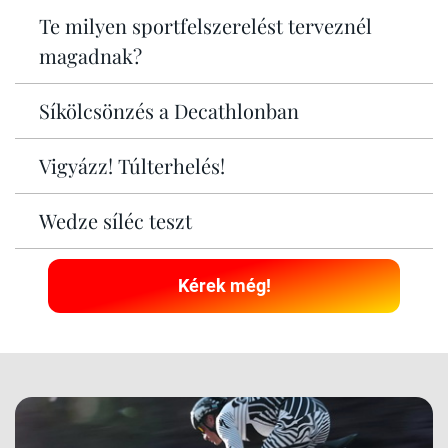
Te milyen sportfelszerelést terveznél
magadnak?
Síkölcsönzés a Decathlonban
Vigyázz! Túlterhelés!
Wedze síléc teszt
Kérek még!