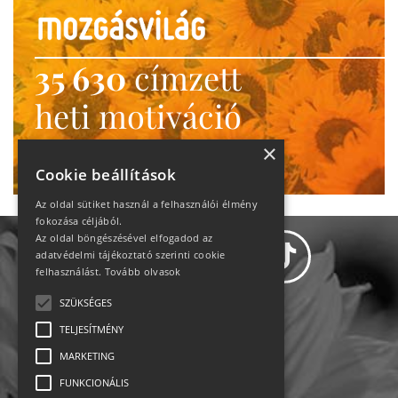
35 630
címzett
heti motiváció
Ne maradj le!
×
Cookie beállítások
Az oldal sütiket használ a felhasználói élmény
fokozása céljából.
Az oldal böngészésével elfogadod az
adatvédelmi tájékoztató szerinti cookie
felhasználást.
Tovább olvasok
SZÜKSÉGES
Adatvédelem
TELJESÍTMÉNY
MARKETING
Állásajánlatok
FUNKCIONÁLIS