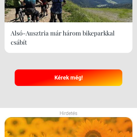
Alsó-Ausztria már három bikeparkkal
csábít
Kérek még!
Hirdetés