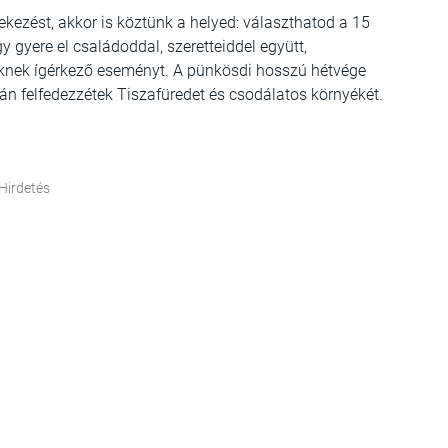
ekezést, akkor is köztünk a helyed: választhatod a 15
gy gyere el családoddal, szeretteiddel együtt,
eknek ígérkező eseményt. A pünkösdi hosszú hétvége
tán felfedezzétek Tiszafüredet és csodálatos környékét.
Hirdetés