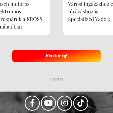
osch motoros
Városi ingázáshoz é
lektromos
túrázáshoz is -
erékpárok a KROSS
Specialized Vado 3
ínálatában
Kérek még!
Hirdetés