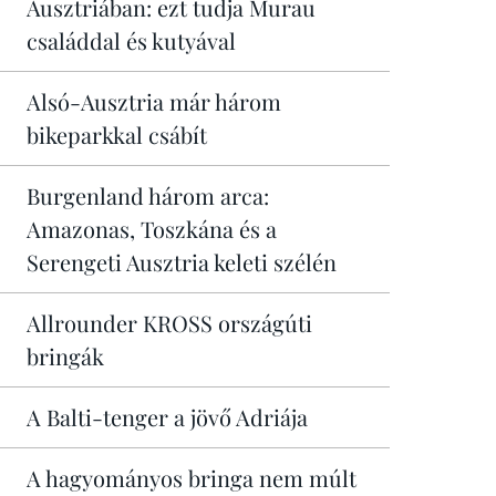
Ausztriában: ezt tudja Murau
családdal és kutyával
Alsó-Ausztria már három
bikeparkkal csábít
Burgenland három arca:
Amazonas, Toszkána és a
Serengeti Ausztria keleti szélén
Allrounder KROSS országúti
bringák
A Balti-tenger a jövő Adriája
A hagyományos bringa nem múlt