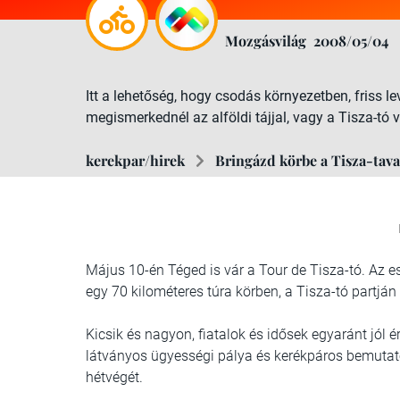
Mozgásvilág
2008/05/04
Itt a lehetőség, hogy csodás környezetben, friss l
megismerkednél az alföldi tájjal, vagy a Tisza-tó ví
kerekpar/hirek
Bringázd körbe a Tisza-tava
Május 10-én Téged is vár a Tour de Tisza-tó. Az 
egy 70 kilométeres túra körben, a Tisza-tó partjá
Kicsik és nagyon, fiatalok és idősek egyaránt jól
látványos ügyességi pálya és kerékpáros bemutató v
hétvégét.