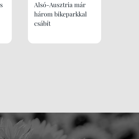
s
Alsó-Ausztria már
három bikeparkkal
csábít