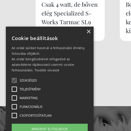
Csak 4 watt, de bőven
B
elég Specialized S-
e
Works Tarmac SL9
k
×
k
Cookie beállítások
Az oldal sütiket használ a felhasználói élmény
fokozása céljából.
Az oldal böngészésével elfogadod az
adatvédelmi tájékoztató szerinti cookie
felhasználást.
Tovább olvasok
SZÜKSÉGES
TELJESÍTMÉNY
MARKETING
FUNKCIONÁLIS
CSOPORTOSÍTATLAN
MINDENT ELFOGADOK