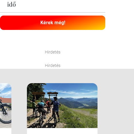
idő
Kérek még!
Hirdetés
Hirdetés