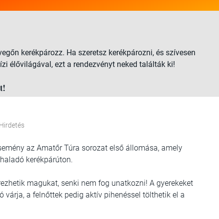
evegőn kerékpározz. Ha szeretsz kerékpározni, és szívesen
zi élővilágával, ezt a rendezvényt neked találták ki!
t!
Hirdetés
esemény az Amatőr Túra sorozat első állomása, amely
n haladó kerékpárúton.
 érezhetik magukat, senki nem fog unatkozni! A gyerekeket
árja, a felnőttek pedig aktív pihenéssel tölthetik el a