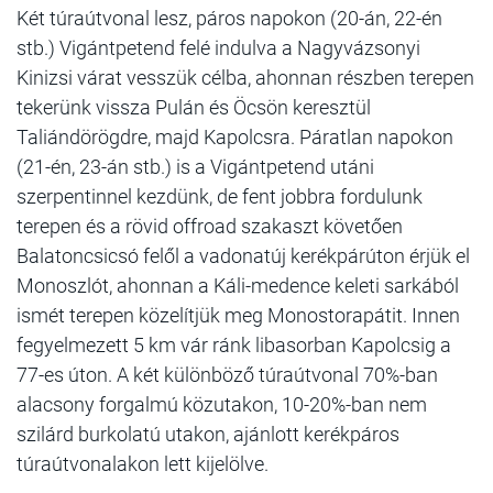
Két túraútvonal lesz, páros napokon (20-án, 22-én
stb.) Vigántpetend felé indulva a Nagyvázsonyi
Kinizsi várat vesszük célba, ahonnan részben terepen
tekerünk vissza Pulán és Öcsön keresztül
Taliándörögdre, majd Kapolcsra. Páratlan napokon
(21-én, 23-án stb.) is a Vigántpetend utáni
szerpentinnel kezdünk, de fent jobbra fordulunk
terepen és a rövid offroad szakaszt követően
Balatoncsicsó felől a vadonatúj kerékpárúton érjük el
Monoszlót, ahonnan a Káli-medence keleti sarkából
ismét terepen közelítjük meg Monostorapátit. Innen
fegyelmezett 5 km vár ránk libasorban Kapolcsig a
77-es úton. A két különböző túraútvonal 70%-ban
alacsony forgalmú közutakon, 10-20%-ban nem
szilárd burkolatú utakon, ajánlott kerékpáros
túraútvonalakon lett kijelölve.