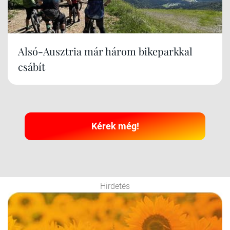
Alsó-Ausztria már három bikeparkkal
csábít
Kérek még!
Hirdetés