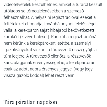
videófelvételek készülhetnek, amiket a túráról készült
utólagos sajtómegjelenésekben a szervező
felhasználhat. A helyszíni regisztrációval ezeket a
feltételeket elfogadja, továbbá anyagi felelősséget
vállal a kerékpáron saját hibájából bekövetkezett
károkért (kivéve baleset). Kauciót a regisztrációnál
nem kérünk a kerékpárokért letétbe, a személyi
igazolványokat viszont a túravezető összegyűjti a
túra idejére. A túravezető ellenőrzi a résztvevők
karszalagjának érvényességét is, a kerékpártúrán
csak az adott napra érvényes jeggyel (vagy jegy
visszaigazoló kóddal) lehet részt venni.
Túra páratlan napokon