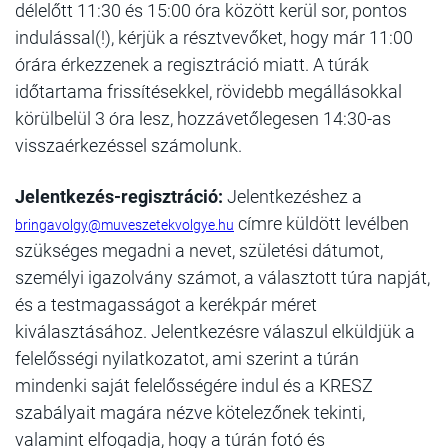
délelőtt 11:30 és 15:00 óra között kerül sor, pontos
indulással(!), kérjük a résztvevőket, hogy már 11:00
órára érkezzenek a regisztráció miatt. A túrák
időtartama frissítésekkel, rövidebb megállásokkal
körülbelül 3 óra lesz, hozzávetőlegesen 14:30-as
visszaérkezéssel számolunk.
Jelentkezés-regisztráció:
Jelentkezéshez a
címre küldött levélben
bringavolgy@muveszetekvolgye.hu
szükséges megadni a nevet, születési dátumot,
személyi igazolvány számot, a választott túra napját,
és a testmagasságot a kerékpár méret
kiválasztásához. Jelentkezésre válaszul elküldjük a
felelősségi nyilatkozatot, ami szerint a túrán
mindenki saját felelősségére indul és a KRESZ
szabályait magára nézve kötelezőnek tekinti,
valamint elfogadja, hogy a túrán fotó és