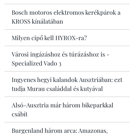
Bosch motoros elektromos kerékpárok a
KROSS kínálatában
Milyen cipő kell HYROX-ra?
Városi ingázáshoz és túrázáshoz is -
Specialized Vado 3
Ingyenes hegyi kalandok Ausztriában: ezt
tudja Murau családdal és kutyával
Alsó-Ausztria már három bikeparkkal
csábít
Burgenland három arca: Amazonas,