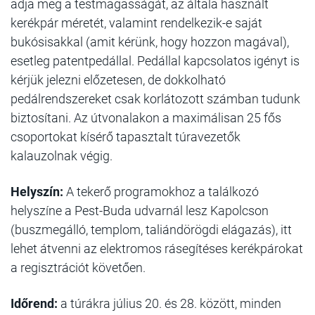
adja meg a testmagasságát, az általa használt
kerékpár méretét, valamint rendelkezik-e saját
bukósisakkal (amit kérünk, hogy hozzon magával),
esetleg patentpedállal. Pedállal kapcsolatos igényt is
kérjük jelezni előzetesen, de dokkolható
pedálrendszereket csak korlátozott számban tudunk
biztosítani. Az útvonalakon a maximálisan 25 fős
csoportokat kísérő tapasztalt túravezetők
kalauzolnak végig.
Helyszín:
A tekerő programokhoz a találkozó
helyszíne a Pest-Buda udvarnál lesz Kapolcson
(buszmegálló, templom, taliándörögdi elágazás), itt
lehet átvenni az elektromos rásegítéses kerékpárokat
a regisztrációt követően.
Időrend:
a túrákra július 20. és 28. között, minden