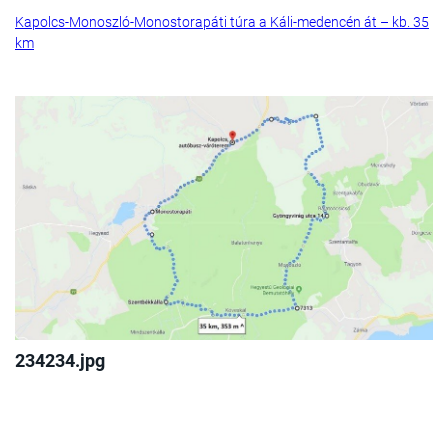
Kapolcs-Monoszló-Monostorapáti túra a Káli-medencén át – kb. 35
km
234234.jpg