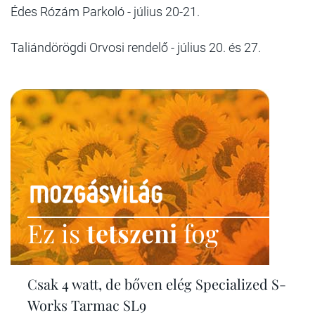
Édes Rózám Parkoló - július 20-21.
Taliándörögdi Orvosi rendelő - július 20. és 27.
Ez is
tetszeni
fog
Csak 4 watt, de bőven elég Specialized S-
Works Tarmac SL9