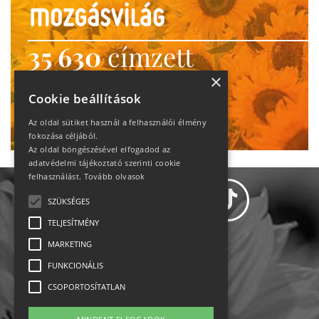
35 630
címzett
heti motiváció
×
Cookie beállítások
Ne maradj le!
Az oldal sütiket használ a felhasználói élmény
fokozása céljából.
Az oldal böngészésével elfogadod az
adatvédelmi tájékoztató szerinti cookie
felhasználást.
Tovább olvasok
SZÜKSÉGES
TELJESÍTMÉNY
MARKETING
Adatvédelem
FUNKCIONÁLIS
CSOPORTOSÍTATLAN
Állásajánlatok