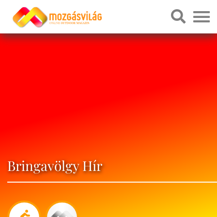
Bringavölgy Hír