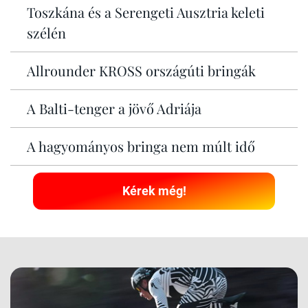
Toszkána és a Serengeti Ausztria keleti
szélén
Allrounder KROSS országúti bringák
A Balti-tenger a jövő Adriája
A hagyományos bringa nem múlt idő
Kérek még!