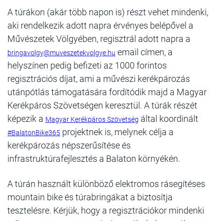
A túrákon (akár több napon is) részt vehet mindenki,
aki rendelkezik adott napra érvényes belépővel a
Művészetek Völgyében, regisztrál adott napra a
email címen, a
bringavolgy@muveszetekvolgye.hu
helyszínen pedig befizeti az 1000 forintos
regisztrációs díjat, ami a művészi kerékpározás
utánpótlás támogatására fordítódik majd a Magyar
Kerékpáros Szövetségen keresztül. A túrák részét
képezik a
által koordinált
Magyar Kerékpáros Szövetség
projektnek is, melynek célja a
#BalatonBike365
kerékpározás népszerűsítése és
infrastruktúrafejlesztés a Balaton környékén.
A túrán használt különböző elektromos rásegítéses
mountain bike és túrabringákat a
biztosítja
tesztelésre. Kérjük, hogy a regisztrációkor mindenki