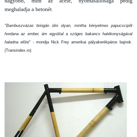
nagyobb, mint az acélé, nyomásállósága pedig
meghaladja a betonét
.
"
Bambuszvázas bringán ülni olyan, mintha kényelmes papucscipőt
hordana az ember, ám egyúttal a szöges bakancs hatékonyságával
haladna előre
" - mondja Nick Frey amerikai pályakerékpáros bajnok.
(Transindex.ro).