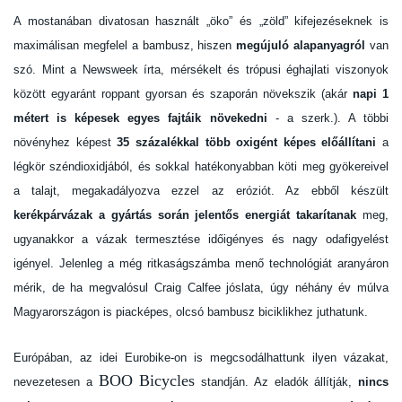
A mostanában divatosan használt „öko” és „zöld” kifejezéseknek is
maximálisan megfelel a bambusz, hiszen
megújuló alapanyagról
van
szó. Mint a Newsweek írta, mérsékelt és trópusi éghajlati viszonyok
között egyaránt roppant gyorsan és szaporán növekszik (akár
napi 1
métert is képesek egyes fajtáik
növekedni
- a szerk.). A többi
növényhez képest
35 százalékkal több oxigént képes előállítani
a
légkör széndioxidjából, és sokkal hatékonyabban köti meg gyökereivel
a talajt, megakadályozva ezzel az eróziót. Az ebből készült
kerékpárvázak a
gyártás során jelentős energiát takarítanak
meg,
ugyanakkor a vázak termesztése időigényes és nagy odafigyelést
igényel. Jelenleg a még ritkaságszámba menő technológiát aranyáron
mérik, de ha megvalósul Craig Calfee jóslata, úgy néhány év múlva
Magyarországon is piacképes, olcsó bambusz biciklikhez juthatunk.
Európában, az idei Eurobike-on is megcsodálhattunk ilyen vázakat,
BOO Bicycles
nevezetesen a
standján. Az eladók állítják,
nincs