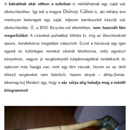
A
bátrabbak akár otthon a sufniban
is nekiláthatnak egy saját váz
Drávay Gábor
elkészítéséhez. Így tett a magyar
is, aki néhány éve
merészen belevágott egy saját, teljesen bambuszból készült váz
elkészítésébe. Ő, a BOO Bicycles-zel ellentétben,
nem használt fém
megerősítést
. A csöveket purhabbal töltötte ki, míg az illesztéseknél
epoxis, kenderkócos megoldást választott. Ezzel a húzással egy igen
egyedi és különleges remeket sikerült létrehoznia, mely egyrészt
kényelmes, nagyon jó rezgéselnyelő tulajdonságokkal rendelkezik és
egészen más hangja van, mint egy fém váznak, hiszen ez az útról
érkező rezgéseket nem felerősíti, hanem elnyeli – állítja.(forrás:
bikemag.hu) Mindezt úgy, hogy a
váz súlya alig haladja meg a másfél
kilogrammot
!