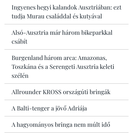
Ingyenes hegyi kalandok Ausztriában: ezt
tudja Murau családdal és kutyával
Alsó-Ausztria már három bikeparkkal
csábít
Burgenland három arca: Amazonas,
Toszkána és a Serengeti Ausztria keleti
szélén
Allrounder KROSS országúti bringák
A Balti-tenger a jövő Adriája
A hagyományos bringa nem múlt idő