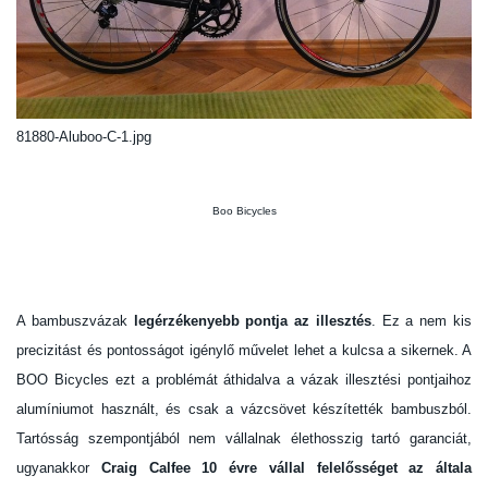
81880-Aluboo-C-1.jpg
Boo Bicycles
A bambuszvázak
legérzékenyebb pontja az illesztés
. Ez a nem kis
precizitást és pontosságot igénylő művelet lehet a kulcsa a sikernek. A
BOO Bicycles ezt a problémát áthidalva a vázak illesztési pontjaihoz
alumíniumot használt, és csak a vázcsövet készítették bambuszból.
Tartósság szempontjából nem vállalnak élethosszig tartó garanciát,
ugyanakkor
Craig Calfee 10 évre vállal felelősséget az általa