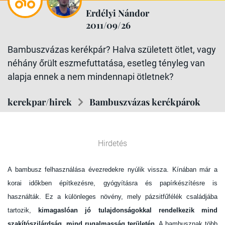
Erdélyi Nándor
2011/09/26
Bambuszvázas kerékpár? Halva született ötlet, vagy
néhány őrült eszmefuttatása, esetleg tényleg van
alapja ennek a nem mindennapi ötletnek?
kerekpar/hirek
Bambuszvázas kerékpárok
Hirdetés
A bambusz felhasználása évezredekre nyúlik vissza. Kínában már a
korai időkben építkezésre, gyógyításra és papírkészítésre is
használták. Ez a különleges növény, mely pázsitfűfélék családjába
tartozik,
kimagaslóan jó tulajdonságokkal rendelkezik mind
szakítószilárdság, mind rugalmasság területén
. A bambusznak több