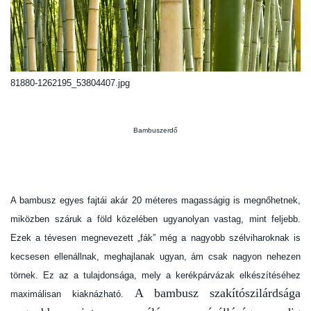
81880-1262195_53804407.jpg
Bambuszerdő
A bambusz egyes fajtái akár 20 méteres magasságig is megnőhetnek,
miközben száruk a föld közelében ugyanolyan vastag, mint feljebb.
Ezek a tévesen megnevezett „fák” még a nagyobb szélviharoknak is
kecsesen ellenállnak, meghajlanak ugyan, ám csak nagyon nehezen
törnek. Ez az a tulajdonsága, mely a kerékpárvázak elkészítéséhez
A bambusz
szakítószilárdsága
maximálisan kiaknázható.