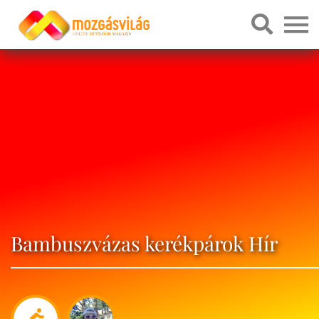
Bambuszvázas kerékpárok Hír