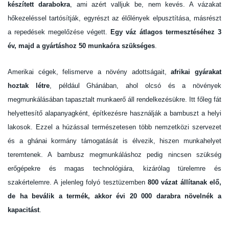
készített darabokra
, ami azért valljuk be, nem kevés. A vázakat
hőkezeléssel tartósítják, egyrészt az élőlények elpusztítása, másrészt
a repedések megelőzése végett.
Egy váz átlagos termesztéséhez 3
év, majd a gyártáshoz 50 munkaóra szükséges
.
Amerikai cégek, felismerve a növény adottságait,
afrikai gyárakat
hoztak létre
, például Ghánában, ahol olcsó és a növények
megmunkálásában tapasztalt munkaerő áll rendelkezésükre. Itt főleg fát
helyettesítő alapanyagként, építkezésre használják a bambuszt a helyi
lakosok. Ezzel a húzással természetesen több nemzetközi szervezet
és a ghánai kormány támogatását is élvezik, hiszen munkahelyet
teremtenek. A bambusz megmunkáláshoz pedig nincsen szükség
erőgépekre és magas technológiára, kizárólag türelemre és
szakértelemre. A jelenleg folyó tesztüzemben
800 vázat állítanak elő,
de ha beválik a termék, akkor évi 20 000 darabra növelnék a
kapacitást
.