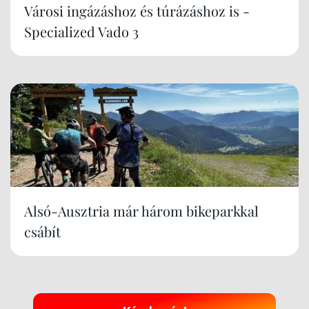
Városi ingázáshoz és túrázáshoz is -
Specialized Vado 3
Alsó-Ausztria már három bikeparkkal
csábít