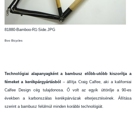
81880-Bamboo-R1-Side.JPG
Boo Bicycles
Technológiai alapanyagként a bambusz előbb-utóbb kiszorítja a
fémeket a kerékpárgyártásból
– állítja Craig Calfee, aki a kaliforniai
Calfee Design cég tulajdonosa. Ő volt az egyik úttörője a 90-es
években a karbonszálas kerékpárvázak elterjesztésének. Állítása
szerint a bambusz felülmúl minden korábbi technológiát.