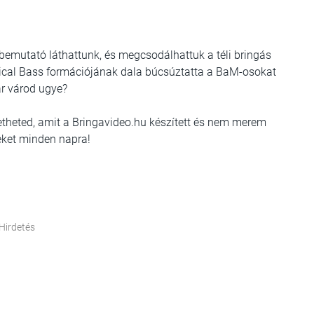
bemutató láthattunk, és megcsodálhattuk a téli bringás
ritical Bass formációjának dala búcsúztatta a BaM-osokat
ár várod ugye?
getheted, amit a Bringavideo.hu készített és nem merem
seket minden napra!
Hirdetés