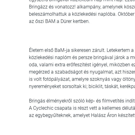
Bringázz és vonatozz! alkampány, amelynek köszö
beleszámolhattuk a közlekedési naplóba. Október 3
az őszi BAM a Dürer kertben.
Életem első BaM-ja sikeresen zárult. Letekertem a
közlekedési naplóm és persze bringával járok a mu
oda, valami extra erőfeszítést igényel, miközben 
megérzed a szabadságot és nyugalmat, azt hisze
is volt fotópályázat, amelyre szoknyás vagy öltöny
nyereményeket sorsoltak ki; biciklit, táskát, kerék
Bringás élményekről szóló kép- és filmvetítés indí
A Cyclechic csapata is részt vett a kellemes délut
az egybegyűlteknek, amelyet Halász Áron készíte