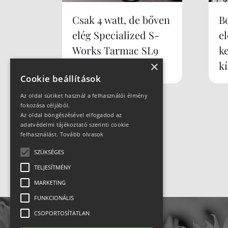
Csak 4 watt, de bőven
B
elég Specialized S-
e
Works Tarmac SL9
k
×
k
Cookie beállítások
Az oldal sütiket használ a felhasználói élmény
fokozása céljából.
Az oldal böngészésével elfogadod az
adatvédelmi tájékoztató szerinti cookie
felhasználást.
Tovább olvasok
SZÜKSÉGES
TELJESÍTMÉNY
MARKETING
FUNKCIONÁLIS
CSOPORTOSÍTATLAN