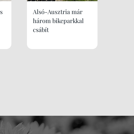
s
Alsó-Ausztria már
három bikeparkkal
csábít