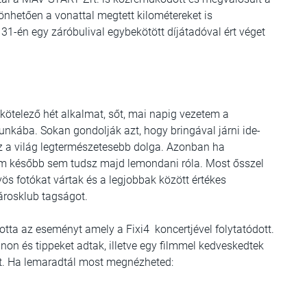
nhetően a vonattal megtett kilométereket is
1-én egy záróbulival egybekötött díjátadóval ért véget
 kötelező hét alkalmat, sőt, mai napig vezetem a
nkába. Sokan gondolják azt, hogy bringával járni ide-
ez a világ legtermészetesebb dolga. Azonban ha
m később sem tudsz majd lemondani róla. Most ősszel
ös fotókat vártak és a legjobbak között értékes
párosklub tagságot.
totta az eseményt amely a Fixi4 koncertjével folytatódott.
ánon és tippeket adtak, illetve egy filmmel kedveskedtek
tt. Ha lemaradtál most megnézheted: