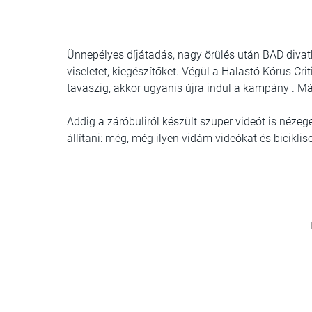
Ünnepélyes díjátadás, nagy örülés után BAD divat
viseletet, kiegészítőket. Végül a Halastó Kórus C
tavaszig, akkor ugyanis újra indul a kampány . M
Addig a záróbuliról készült szuper videót is néze
állítani: még, még ilyen vidám videókat és bicikli