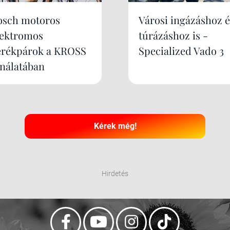
osch motoros
Városi ingázáshoz é
lektromos
túrázáshoz is -
erékpárok a KROSS
Specialized Vado 3
ínálatában
Kérek még!
Hirdetés