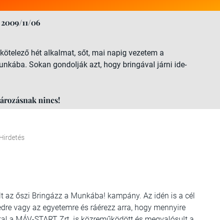
2009/11/06
 kötelező hét alkalmat, sőt, mai napig vezetem a
nkába. Sokan gondolják azt, hogy bringával járni ide-
ározásnak nincs!
Hirdetés
lt az őszi Bringázz a Munkába! kampány. Az idén is a cél
edre vagy az egyetemre és ráérezz arra, hogy mennyire
tal a MÁV-START Zrt. is közreműködött és megvalósult a