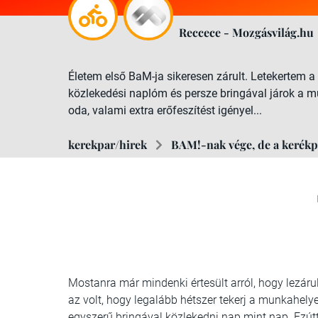
Reccece - Mozgásvilág.hu
Életem első BaM-ja sikeresen zárult. Letekertem a
közlekedési naplóm és persze bringával járok a mu
oda, valami extra erőfeszítést igényel...
kerekpar/hirek
BAM!-nak vége, de a kerékp
Mostanra már mindenki értesült arról, hogy lezáru
az volt, hogy legalább hétszer tekerj a munkahely
egyszerű bringával közlekedni nap mint nap. Ezút