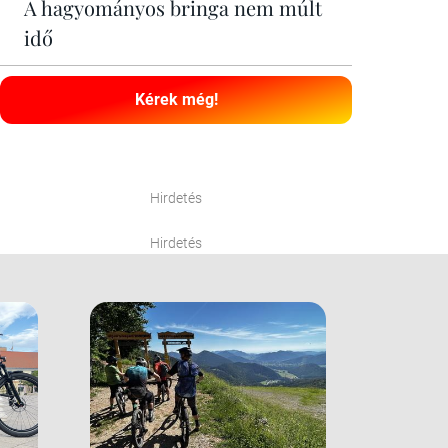
A hagyományos bringa nem múlt
idő
Kérek még!
Hirdetés
Hirdetés