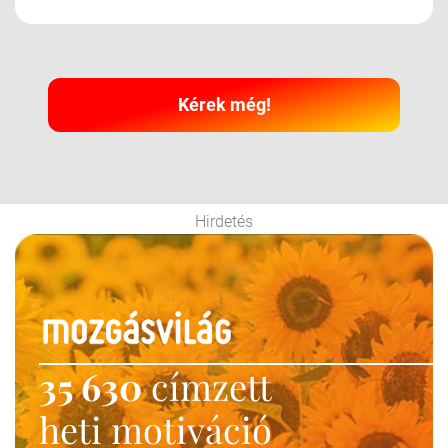
Kérek még!
Hirdetés
35 630
címzett
heti motiváció