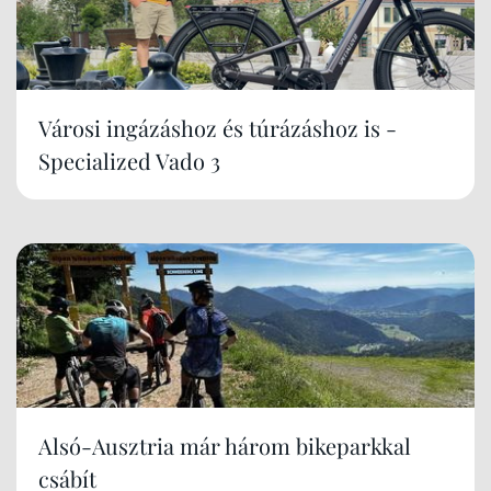
Városi ingázáshoz és túrázáshoz is -
Specialized Vado 3
Alsó-Ausztria már három bikeparkkal
csábít