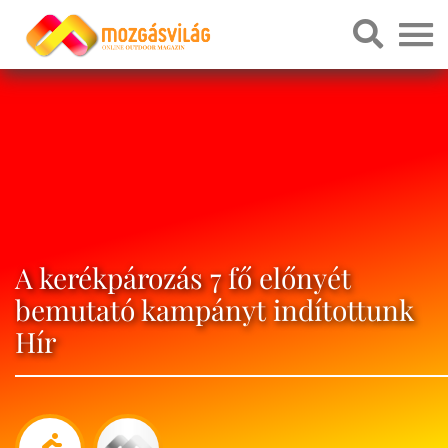
A kerékpározás 7 fő előnyét
bemutató kampányt indítottunk
Hír