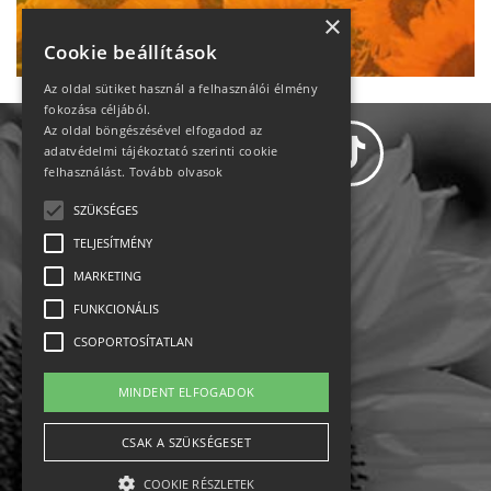
Ne maradj le!
×
Cookie beállítások
Az oldal sütiket használ a felhasználói élmény
fokozása céljából.
Az oldal böngészésével elfogadod az
adatvédelmi tájékoztató szerinti cookie
felhasználást.
Tovább olvasok
SZÜKSÉGES
Adatvédelem
TELJESÍTMÉNY
MARKETING
Állásajánlatok
FUNKCIONÁLIS
Impresszum-kapcsolat
CSOPORTOSÍTATLAN
Jogi nyilatkozat
MINDENT ELFOGADOK
Rólunk
CSAK A SZÜKSÉGESET
COOKIE RÉSZLETEK