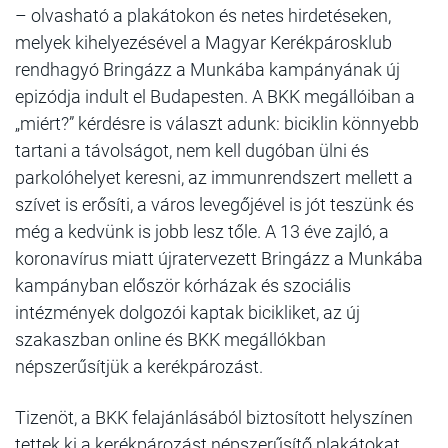
– olvasható a plakátokon és netes hirdetéseken,
melyek kihelyezésével a Magyar Kerékpárosklub
rendhagyó Bringázz a Munkába kampányának új
epizódja indult el Budapesten. A BKK megállóiban a
„miért?” kérdésre is választ adunk: biciklin könnyebb
tartani a távolságot, nem kell dugóban ülni és
parkolóhelyet keresni, az immunrendszert mellett a
szívet is erősíti, a város levegőjével is jót teszünk és
még a kedvünk is jobb lesz tőle. A 13 éve zajló, a
koronavírus miatt újratervezett Bringázz a Munkába
kampányban először kórházak és szociális
intézmények dolgozói kaptak bicikliket, az új
szakaszban online és BKK megállókban
népszerűsítjük a kerékpározást.
Tizenöt, a BKK felajánlásából biztosított helyszínen
tettek ki a kerékpározást népszerűsítő plakátokat,