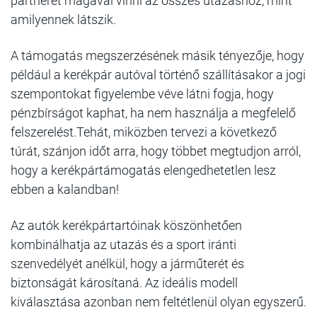
partnerét magával vinni az összes utazáshoz, mint
amilyennek látszik.
A támogatás megszerzésének másik tényezője, hogy
például a kerékpár autóval történő szállításakor a jogi
szempontokat figyelembe véve látni fogja, hogy
pénzbírságot kaphat, ha nem használja a megfelelő
felszerelést.Tehát, miközben tervezi a következő
túrát, szánjon időt arra, hogy többet megtudjon arról,
hogy a kerékpártámogatás elengedhetetlen lesz
ebben a kalandban!
Az autók kerékpártartóinak köszönhetően
kombinálhatja az utazás és a sport iránti
szenvedélyét anélkül, hogy a járműterét és
biztonságát károsítaná. Az ideális modell
kiválasztása azonban nem feltétlenül olyan egyszerű.