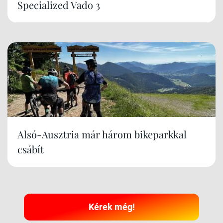
Specialized Vado 3
Alsó-Ausztria már három bikeparkkal
csábít
Kérek még!