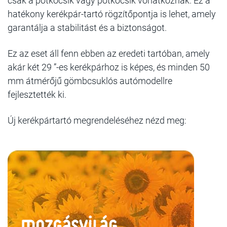
csak a pótkocsik vagy pótkocsik vonatkoznak. Ez a
hatékony kerékpár-tartó rögzítőpontja is lehet, amely
garantálja a stabilitást és a biztonságot.
Ez az eset áll fenn ebben az eredeti tartóban, amely
akár két 29 ”-es kerékpárhoz is képes, és minden 50
mm átmérőjű gömbcsuklós autómodellre
fejlesztették ki.
Új kerékpártartó megrendeléséhez nézd meg: