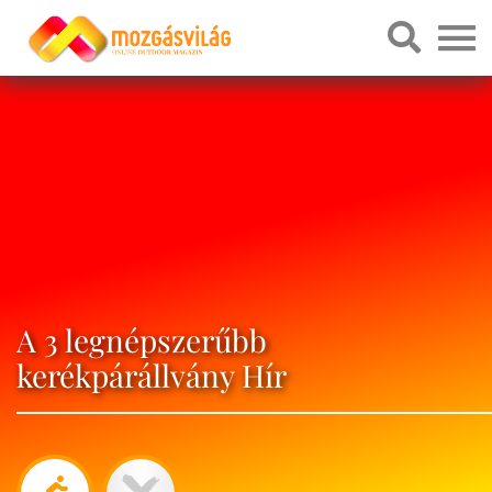
A 3 legnépszerűbb
kerékpárállvány Hír