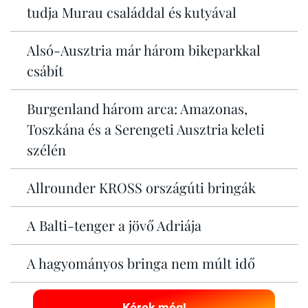
tudja Murau családdal és kutyával
Alsó-Ausztria már három bikeparkkal
csábít
Burgenland három arca: Amazonas,
Toszkána és a Serengeti Ausztria keleti
szélén
Allrounder KROSS országúti bringák
A Balti-tenger a jövő Adriája
A hagyományos bringa nem múlt idő
Kérek még!