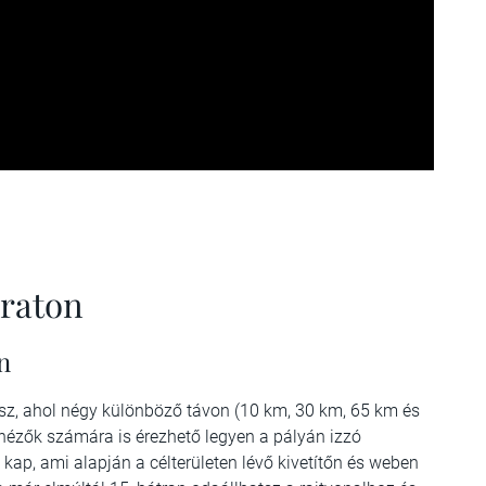
araton
n
sz, ahol négy különböző távon (10 km, 30 km, 65 km és
nézők számára is érezhető legyen a pályán izzó
 kap, ami alapján a célterületen lévő kivetítőn és weben