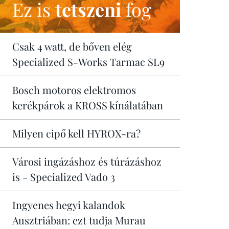
Ez is
tetszeni
fog
Csak 4 watt, de bőven elég
Specialized S-Works Tarmac SL9
Bosch motoros elektromos
kerékpárok a KROSS kínálatában
Milyen cipő kell HYROX-ra?
Városi ingázáshoz és túrázáshoz
is - Specialized Vado 3
Ingyenes hegyi kalandok
Ausztriában: ezt tudja Murau