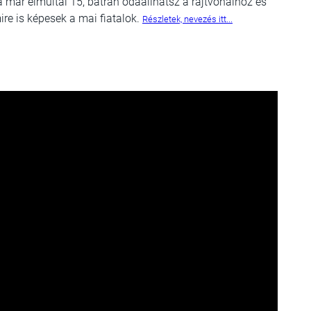
a már elmúltál 15, bátran odaállhatsz a rajtvonalhoz és
e is képesek a mai fiatalok.
Részletek, nevezés itt...