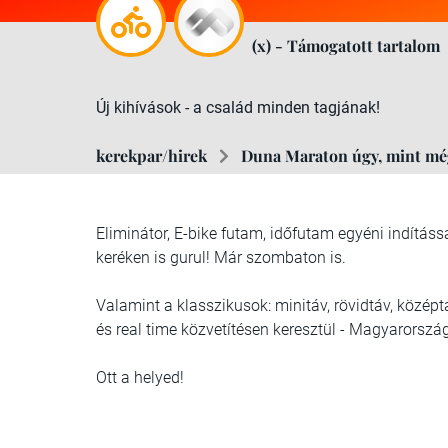
(x) - Támogatott tartalom
Új kihívások - a család minden tagjának!
kerekpar/hirek
Duna Maraton úgy, mint mé
Eliminátor, E-bike futam, időfutam egyéni indításs
keréken is gurul! Már szombaton is.
Valamint a klasszikusok: minitáv, rövidtáv, közé
és real time közvetítésen keresztül - Magyarorszá
Ott a helyed!