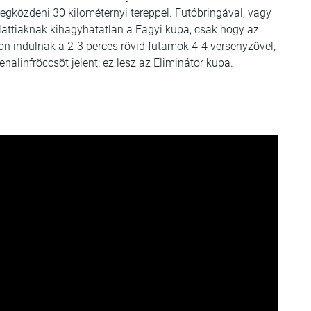
egközdeni 30 kilométernyi tereppel. Futóbringával, vagy
lattiaknak kihagyhatatlan a Fagyi kupa, csak hogy az
n indulnak a 2-3 perces rövid futamok 4-4 versenyzővel,
nalinfröccsöt jelent: ez lesz az Eliminátor kupa.