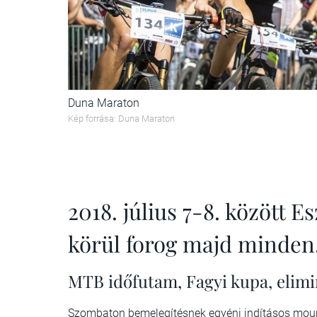
Duna Maraton
Kép forrása: Duna Maraton
2018. július 7-8. között
körül forog majd minden
MTB időfutam, Fagyi kupa, elimi
Szombaton bemelegítésnek egyéni indításos moun