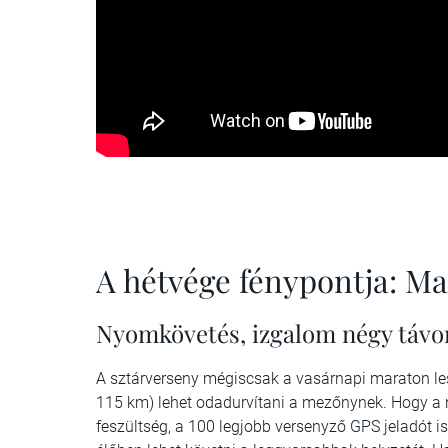
A hétvége fénypontja: M
Nyomkövetés, izgalom négy távo
A sztárverseny mégiscsak a vasárnapi maraton le
115 km) lehet odadurvítani a mezőnynek. Hogy a 
feszültség, a 100 legjobb versenyző GPS jeladót is