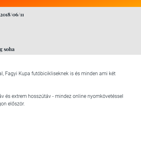
2018/06/11
g soha
al, Fagyi Kupa futóbicikliseknek is és minden ami két
ptáv és extrem hosszútáv - mindez online nyomkövetéssel
gon először.