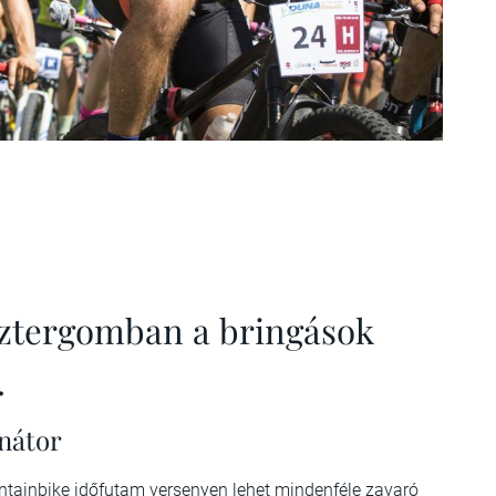
 Esztergomban a bringások
.
nátor
tainbike időfutam versenyen lehet mindenféle zavaró