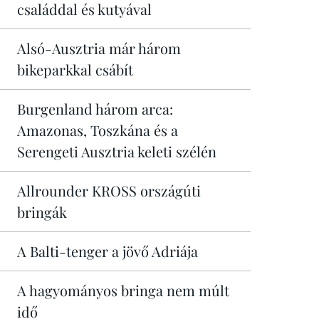
családdal és kutyával
Alsó-Ausztria már három
bikeparkkal csábít
Burgenland három arca:
Amazonas, Toszkána és a
Serengeti Ausztria keleti szélén
Allrounder KROSS országúti
bringák
A Balti-tenger a jövő Adriája
A hagyományos bringa nem múlt
idő