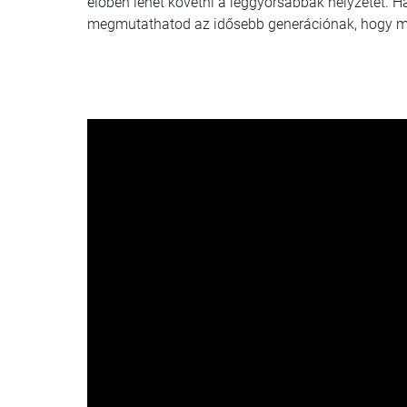
élőben lehet követni a leggyorsabbak helyzetét. H
megmutathatod az idősebb generációnak, hogy mir