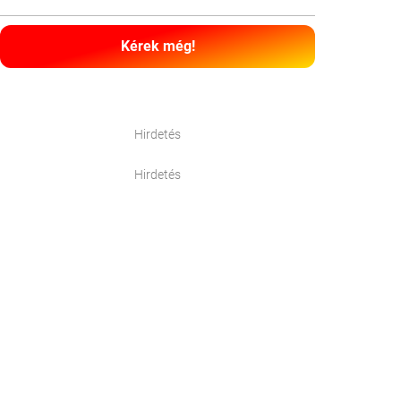
Kérek még!
Hirdetés
Hirdetés