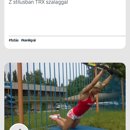
Z stílusban TRX szalaggal
#futás
#kerékpár