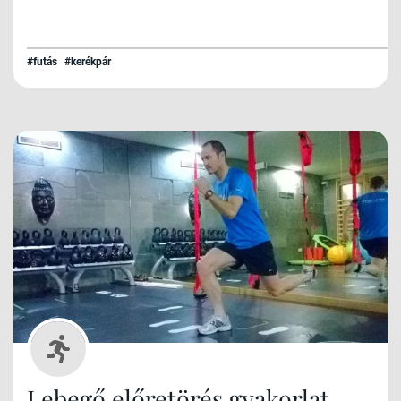
#futás
#kerékpár
Lebegő előretörés gyakorlat