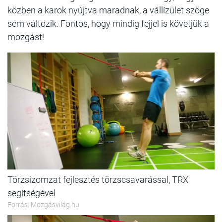
közben a karok nyújtva maradnak, a vállízület szöge
sem változik. Fontos, hogy mindig fejjel is követjük a
mozgást!
Törzsizomzat fejlesztés törzscsavarással, TRX
segítségével
Forrás: Mozgásvilág.hu