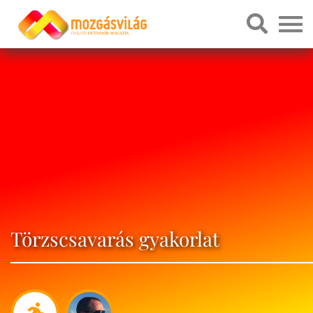
Törzscsavarás gyakorlat