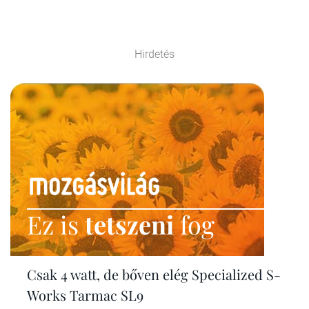
Hirdetés
Ez is
tetszeni
fog
Csak 4 watt, de bőven elég Specialized S-
Works Tarmac SL9