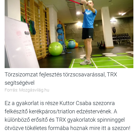
Törzsizomzat fejlesztés törzscsavarással, TRX
segítségével
Forrás: Mozgásvilág.hu
Ez a gyakorlat is része Kuttor Csaba szezonra
felkészítő kerékpáros/triatlon edzéstervének. A
különböző erősítő és TRX gyakorlatok spinninggel
ötvözve tökéletes formába hoznak mire itt a szezon!