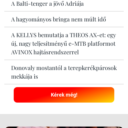
A Balti-tenger a jövő Adriája
A hagyományos bringa nem múlt idő
A KELLYS bemutatja a THEOS AX-et: egy
új, nagy teljesítményű e-MTB platformot
AVINOX hajtásrendszerrel
Donovaly mostantól a terepkerékpárosok
mekkája is
Kérek még!