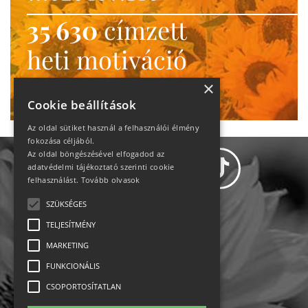
35 630
címzett
heti motiváció
Ne maradj le!
×
Cookie beállítások
Az oldal sütiket használ a felhasználói élmény
fokozása céljából.
Az oldal böngészésével elfogadod az
adatvédelmi tájékoztató szerinti cookie
felhasználást.
Tovább olvasok
SZÜKSÉGES
Adatvédelem
TELJESÍTMÉNY
MARKETING
Állásajánlatok
FUNKCIONÁLIS
Impresszum-kapcsolat
CSOPORTOSÍTATLAN