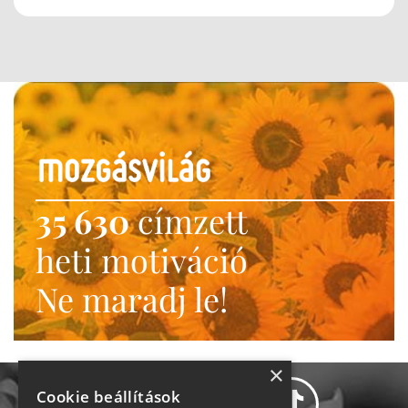
35 630
címzett
heti motiváció
Ne maradj le!
×
Cookie beállítások