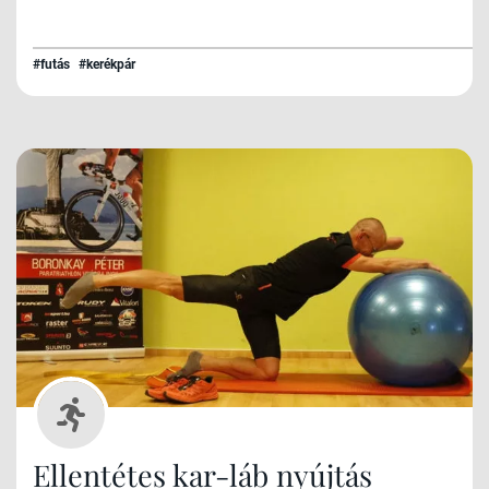
#futás
#kerékpár
Ellentétes kar-láb nyújtás