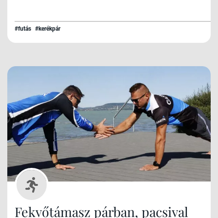
#futás
#kerékpár
Fekvőtámasz párban, pacsival