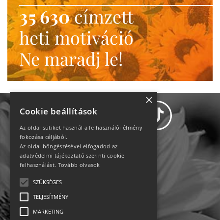
35 630
címzett
heti motiváció
Ne maradj le!
×
Cookie beállítások
Az oldal sütiket használ a felhasználói élmény
fokozása céljából.
Az oldal böngészésével elfogadod az
Adatvédelem
adatvédelmi tájékoztató szerinti cookie
felhasználást.
Tovább olvasok
Állásajánlatok
SZÜKSÉGES
TELJESÍTMÉNY
Impresszum-kapcsolat
MARKETING