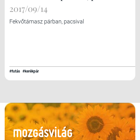
2017/09/14
Fekvőtámasz párban, pacsival
#futás
#kerékpár