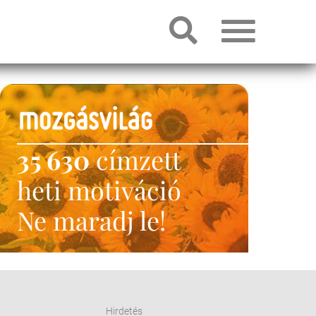
35 630
címzett
heti motiváció
Ne maradj le!
Hirdetés