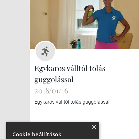
Egykaros válltól tolás
guggolással
2018/01/16
Egykaros válltól tolás guggolással
×
Cookie beállítások