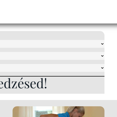
edzésed!