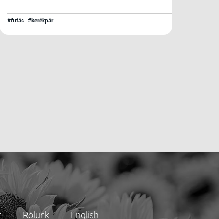
#futás
#kerékpár
t
Rólunk
English