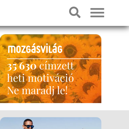
35 630
címzett
heti motiváció
Ne maradj le!