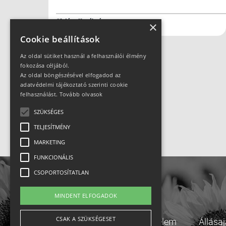
#futás
#kerékpár
×
Cookie beállítások
Az oldal sütiket használ a felhasználói élmény
fokozása céljából.
Az oldal böngészésével elfogadod az
Hirdetés
adatvédelmi tájékoztató szerinti cookie
felhasználást.
Tovább olvasok
SZÜKSÉGES
TELJESÍTMÉNY
MARKETING
FUNKCIONÁLIS
CSOPORTOSÍTATLAN
MINDENT ELFOGADOK
CSAK A SZÜKSÉGESET
Adatvédelem
Állása