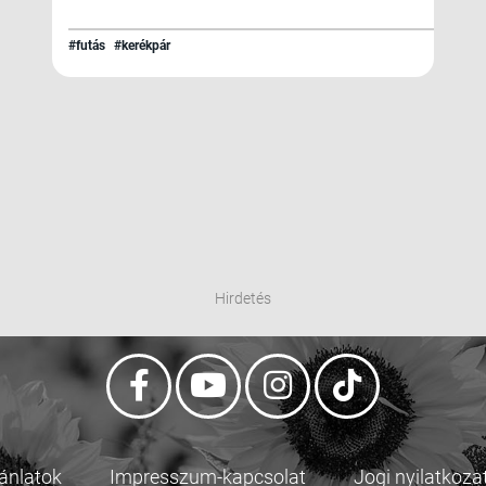
#futás
#kerékpár
Hirdetés
jánlatok
Impresszum-kapcsolat
Jogi nyilatkoza