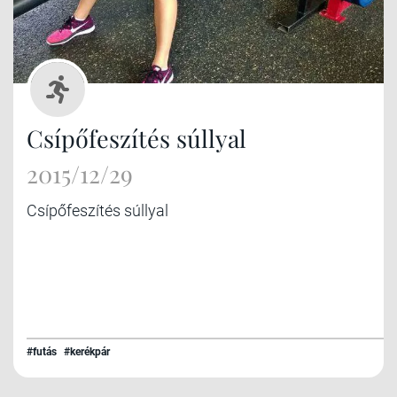
Csípőfeszítés súllyal
2015/12/29
Csípőfeszítés súllyal
#futás
#kerékpár