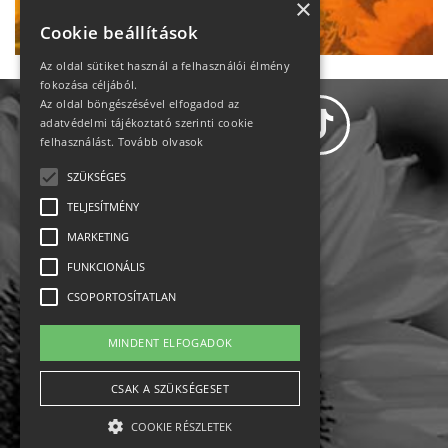
Ne maradj le!
×
Cookie beállítások
Az oldal sütiket használ a felhasználói élmény
fokozása céljából.
Az oldal böngészésével elfogadod az
adatvédelmi tájékoztató szerinti cookie
felhasználást.
Tovább olvasok
SZÜKSÉGES
Adatvédelem
TELJESÍTMÉNY
MARKETING
Állásajánlatok
FUNKCIONÁLIS
Impresszum-kapcsolat
CSOPORTOSÍTATLAN
Jogi nyilatkozat
MINDENT ELFOGADOK
Rólunk
CSAK A SZÜKSÉGESET
COOKIE RÉSZLETEK
English