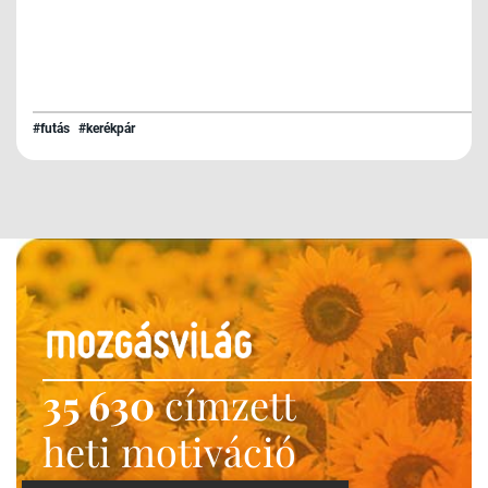
#futás
#kerékpár
35 630
címzett
heti motiváció