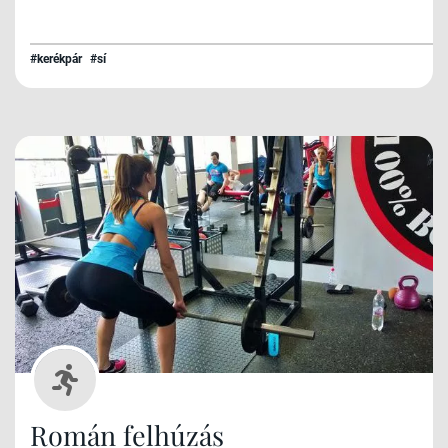
#kerékpár
#sí
Román felhúzás