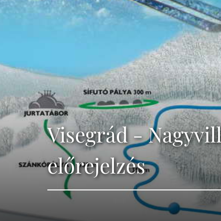
Visegrád - Nagyvil
előrejelzés