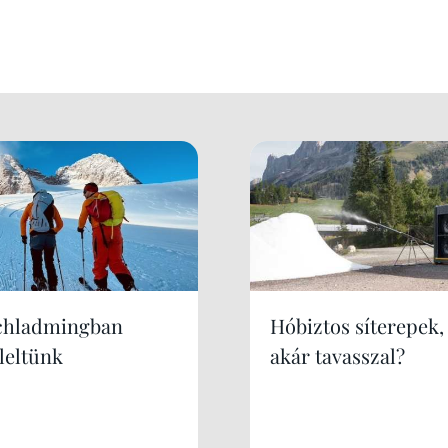
chladmingban
Hóbiztos síterepek,
leltünk
akár tavasszal?