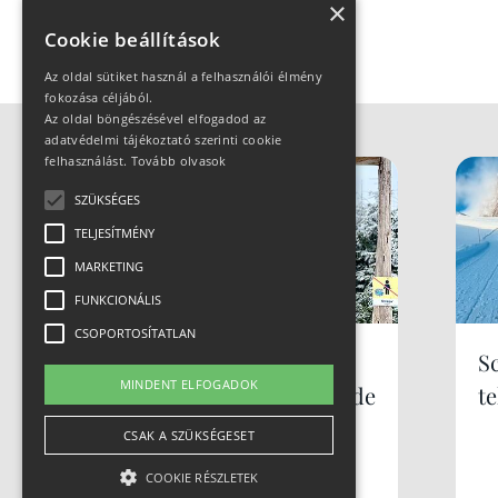
×
Cookie beállítások
Az oldal sütiket használ a felhasználói élmény
fokozása céljából.
Az oldal böngészésével elfogadod az
adatvédelmi tájékoztató szerinti cookie
felhasználást.
Tovább olvasok
SZÜKSÉGES
TELJESÍTMÉNY
MARKETING
FUNKCIONÁLIS
CSOPORTOSÍTATLAN
Síparadicsom
S
MINDENT ELFOGADOK
Lengyelországban, de
te
nem Zakopane... mi
CSAK A SZÜKSÉGESET
az? Szczyrk
COOKIE RÉSZLETEK
Mountain Resort