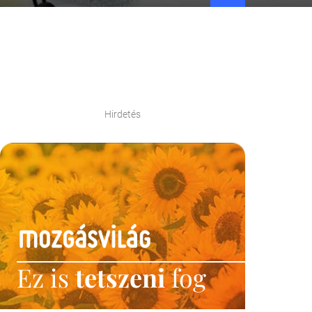
Hirdetés
Ez is
tetszeni
fog