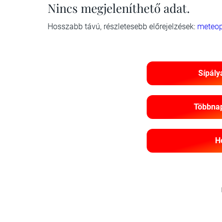
Nincs megjeleníthető adat.
Hosszabb távú, részletesebb előrejelzések:
meteop
Sípály
Többnap
H