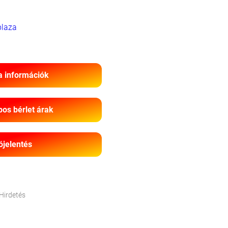
laza
a információk
os bérlet árak
ójelentés
Hirdetés