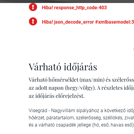
Hiba! response_http_code:403
Hiba! json_decode_error #xmlbasemodel:
Várható időjárás
Várható hőmérséklet (max/min) és szélerőss
az adott napon (hegy/völgy). A részletes idő
az időjárás előrejelzést.
Visegrád - Nagyvillám sípályához a következő időj
hőérzet, páratartalom, szélerősség, széllökés, z
és a várható csapadék jellege (hó, eső, havas eső)