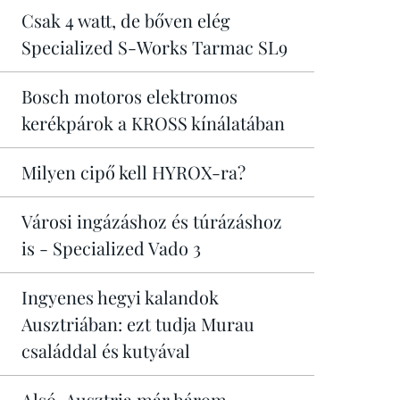
Csak 4 watt, de bőven elég
Specialized S-Works Tarmac SL9
Bosch motoros elektromos
kerékpárok a KROSS kínálatában
Milyen cipő kell HYROX-ra?
Városi ingázáshoz és túrázáshoz
is - Specialized Vado 3
Ingyenes hegyi kalandok
Ausztriában: ezt tudja Murau
családdal és kutyával
Alsó-Ausztria már három