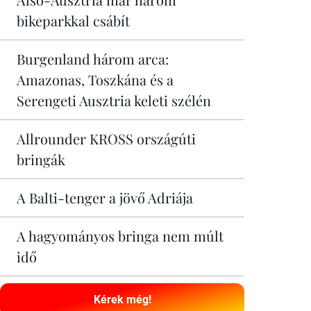
bikeparkkal csábít
Burgenland három arca:
Amazonas, Toszkána és a
Serengeti Ausztria keleti szélén
Allrounder KROSS országúti
bringák
A Balti-tenger a jövő Adriája
A hagyományos bringa nem múlt
idő
Kérek még!