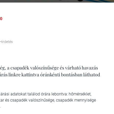
30
Hirdetés
ég, a csapadék valószínűsége és várható havazás
járás linkre kattintva óránkénti bontásban láthatod
árási adatokat találod órára lebontva: hőmérséklet,
ivatar és csapadék valószínűsége, csapadék mennyisége
.