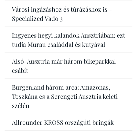
Városi ingázáshoz és túrázáshoz is -
Specialized Vado 3
Ingyenes hegyi kalandok Ausztriában: ezt
tudja Murau családdal és kutyával
Alsó-Ausztria már három bikeparkkal
csábít
Burgenland három arca: Amazonas,
Toszkána és a Serengeti Ausztria keleti
szélén
Allrounder KROSS országúti bringák