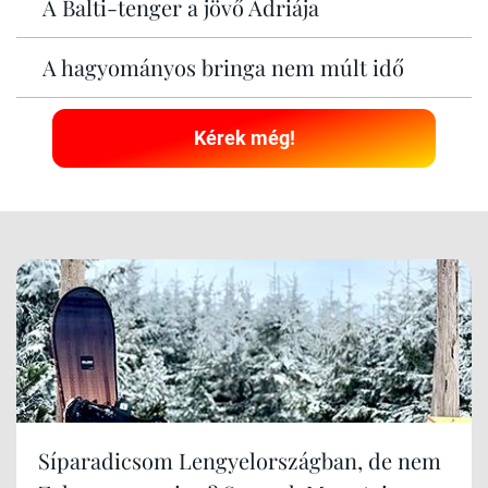
A Balti-tenger a jövő Adriája
A hagyományos bringa nem múlt idő
Kérek még!
Síparadicsom Lengyelországban, de nem