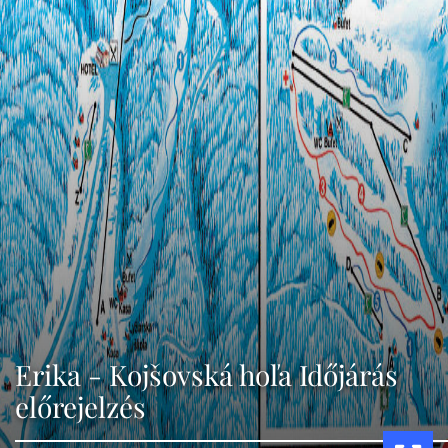
Erika - Kojšovská hoľa Időjárás
előrejelzés