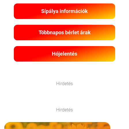
Sípálya információk
Többnapos bérlet árak
Hójelentés
Hirdetés
Hirdetés