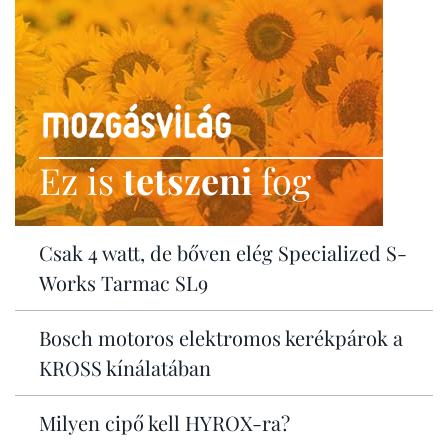
Ez is
tetszeni
fog
Csak 4 watt, de bőven elég Specialized S-
Works Tarmac SL9
Bosch motoros elektromos kerékpárok a
KROSS kínálatában
Milyen cipő kell HYROX-ra?