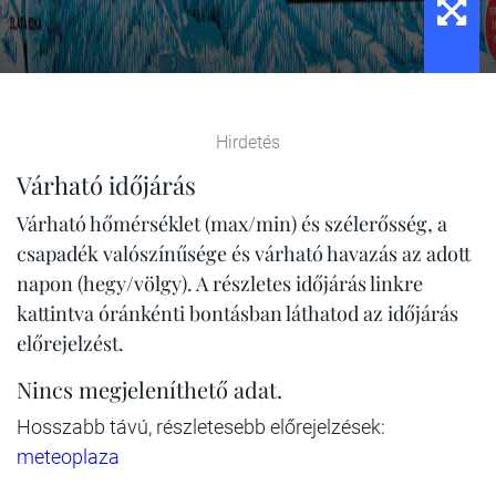
Hirdetés
Várható időjárás
Várható hőmérséklet (max/min) és szélerősség, a
csapadék valószínűsége és várható havazás az adott
napon (hegy/völgy). A részletes időjárás linkre
kattintva óránkénti bontásban láthatod az időjárás
előrejelzést.
Nincs megjeleníthető adat.
Hosszabb távú, részletesebb előrejelzések:
meteoplaza