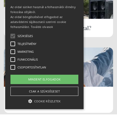
Az oldal sütiket használ a felhasználói élmény
fokozása céljából.
Az oldal böngészésével elfogadod az
adatvédelmi tájékoztató szerinti cookie
Hóbiztos síterepek, akár tavasszal?
felhasználást.
Tovább olvasok
SZÜKSÉGES
TELJESÍTMÉNY
MARKETING
FUNKCIONÁLIS
CSOPORTOSÍTATLAN
MINDENT ELFOGADOK
CSAK A SZÜKSÉGESET
Biztonságban a sípályán CAIRN
COOKIE RÉSZLETEK
protektorokkal