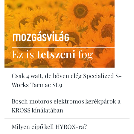
Ez is
tetszeni
fog
Csak 4 watt, de bőven elég Specialized S-
Works Tarmac SL9
Bosch motoros elektromos kerékpárok a
KROSS kínálatában
Milyen cipő kell HYROX-ra?