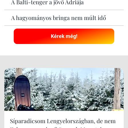
A Balti-tenger a jövő Adriája
A hagyományos bringa nem múlt idő
Kérek még!
Síparadicsom Lengyelországban, de nem