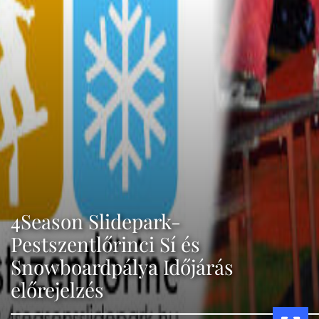
4Season Slidepark-
Pestszentlőrinci Sí és
Snowboardpálya Időjárás
előrejelzés