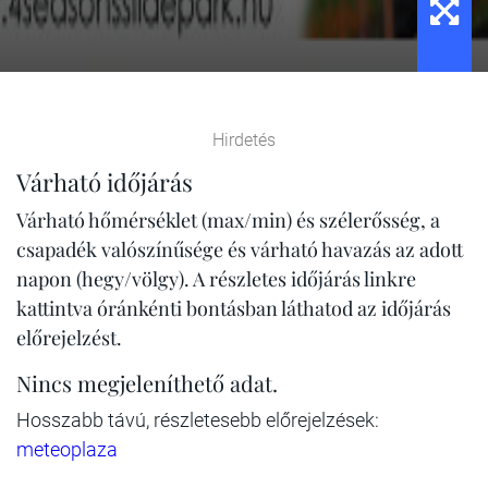
Hirdetés
Várható időjárás
Várható hőmérséklet (max/min) és szélerősség, a
csapadék valószínűsége és várható havazás az adott
napon (hegy/völgy). A részletes időjárás linkre
kattintva óránkénti bontásban láthatod az időjárás
előrejelzést.
Nincs megjeleníthető adat.
Hosszabb távú, részletesebb előrejelzések:
meteoplaza