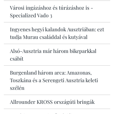
Városi ingázáshoz és túrázáshoz is -
Specialized Vado 3
Ingyenes hegyi kalandok Ausztriában: ezt
tudja Murau családdal és kutyával
Alsó-Ausztria már három bikeparkkal
csábít
Burgenland három arca: Amazonas,
Toszkána és a Serengeti Ausztria keleti
szélén
Allrounder KROSS országúti bringák