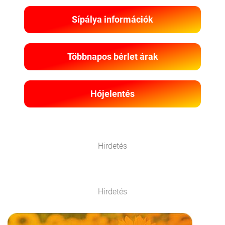
Sípálya információk
Többnapos bérlet árak
Hójelentés
Hirdetés
Hirdetés