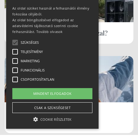
Az oldal sütiket használ a felhasználói élmény
fokozása céljából.
Az oldal böngészésével elfogadod az
adatvédelmi tájékoztató szerinti cookie
Hóbiztos síterepek, akár tavasszal?
felhasználást.
Tovább olvasok
SZÜKSÉGES
TELJESÍTMÉNY
MARKETING
FUNKCIONÁLIS
CSOPORTOSÍTATLAN
MINDENT ELFOGADOK
CSAK A SZÜKSÉGESET
Biztonságban a sípályán CAIRN
COOKIE RÉSZLETEK
protektorokkal