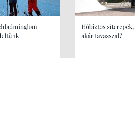
chladmingban
Hóbiztos síterepek,
leltünk
akár tavasszal?
Kérek még!
Hirdetés