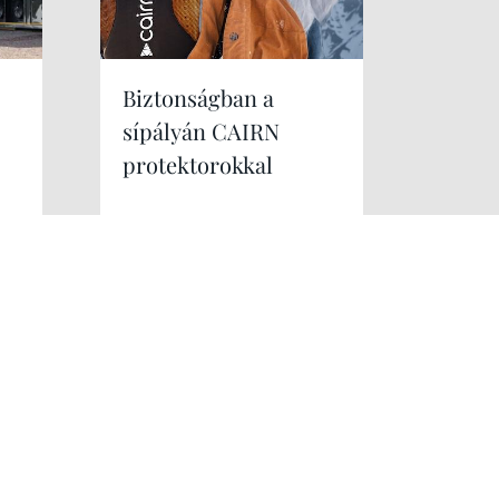
Biztonságban a
sípályán CAIRN
protektorokkal