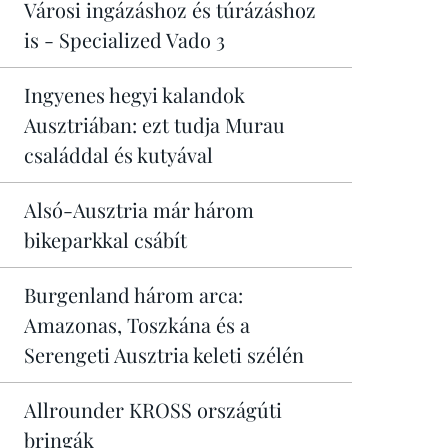
Városi ingázáshoz és túrázáshoz
is - Specialized Vado 3
Ingyenes hegyi kalandok
Ausztriában: ezt tudja Murau
családdal és kutyával
Alsó-Ausztria már három
bikeparkkal csábít
Burgenland három arca:
Amazonas, Toszkána és a
Serengeti Ausztria keleti szélén
Allrounder KROSS országúti
bringák