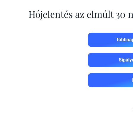
Hójelentés az elmúlt 30
Többnap
Sípály