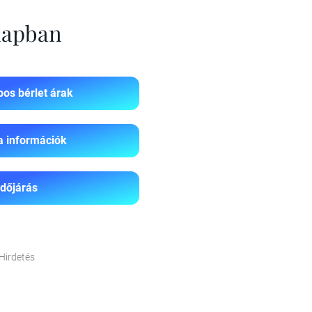
 napban
os bérlet árak
a információk
Időjárás
Hirdetés