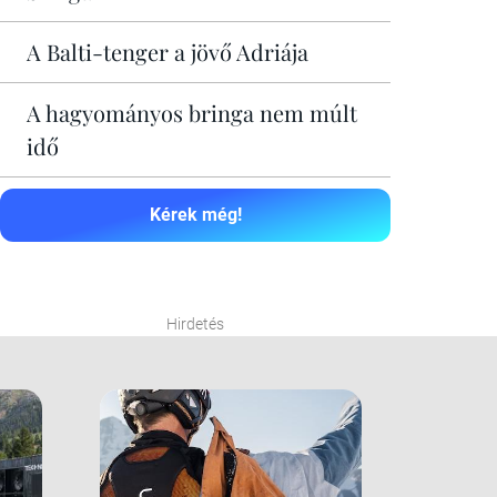
A Balti-tenger a jövő Adriája
A hagyományos bringa nem múlt
idő
Kérek még!
Hirdetés