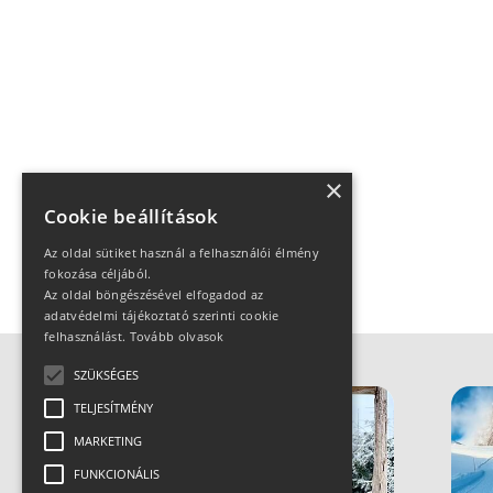
×
Cookie beállítások
Az oldal sütiket használ a felhasználói élmény
fokozása céljából.
Az oldal böngészésével elfogadod az
adatvédelmi tájékoztató szerinti cookie
felhasználást.
Tovább olvasok
SZÜKSÉGES
TELJESÍTMÉNY
MARKETING
FUNKCIONÁLIS