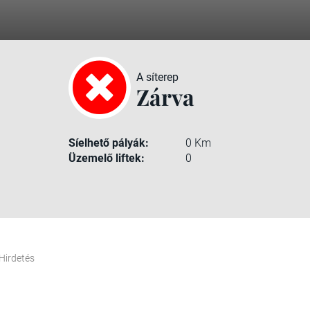
A síterep
Zárva
Síelhető pályák:
0 Km
Üzemelő liftek:
0
Hirdetés