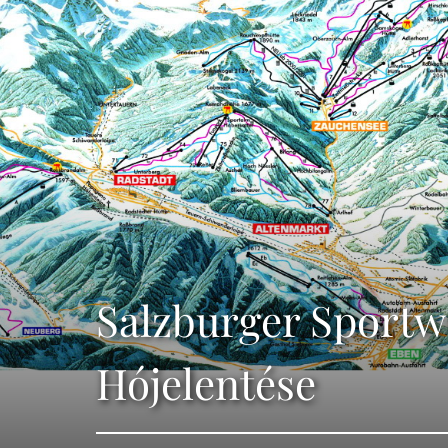
Salzburger Sportw
Hójelentése