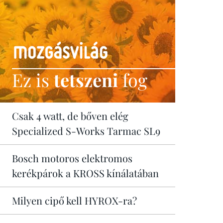
Ez is
tetszeni
fog
Csak 4 watt, de bőven elég
Specialized S-Works Tarmac SL9
Bosch motoros elektromos
kerékpárok a KROSS kínálatában
Milyen cipő kell HYROX-ra?