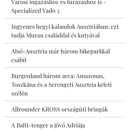
Városi ingázáshoz és túrázáshoz is -
Specialized Vado 3
Ingyenes hegyi kalandok Ausztriában: ezt
tudja Murau családdal és kutyával
Alsó-Ausztria már három bikeparkkal
csábít
Burgenland három arca: Amazonas,
Toszkána és a Serengeti Ausztria keleti
szélén
Allrounder KROSS országúti bringák
A Balti-tenger a jövő Adriája