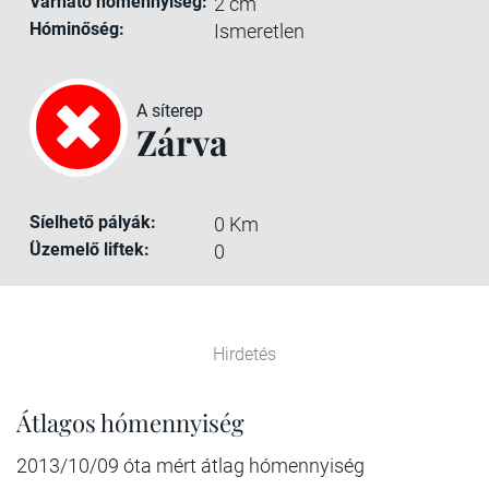
Várható hómennyiség:
2 cm
Hóminőség:
Ismeretlen
A síterep
Zárva
Síelhető pályák:
0 Km
Üzemelő liftek:
0
Hirdetés
Átlagos hómennyiség
2013/10/09 óta mért átlag hómennyiség