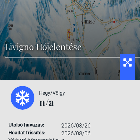
Livigno Hójelentése
Hegy/Völgy
n/a
Utolsó havazás:
2026/03/26
Hóadat frissítés:
2026/08/06