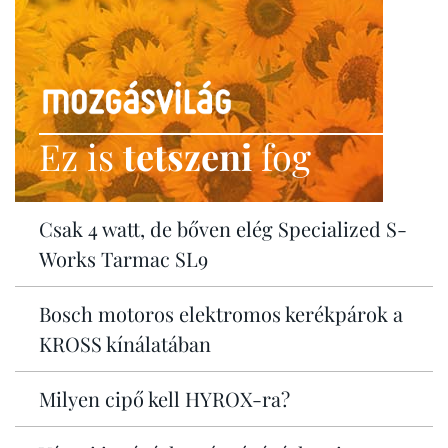
Ez is
tetszeni
fog
Csak 4 watt, de bőven elég Specialized S-
Works Tarmac SL9
Bosch motoros elektromos kerékpárok a
KROSS kínálatában
Milyen cipő kell HYROX-ra?