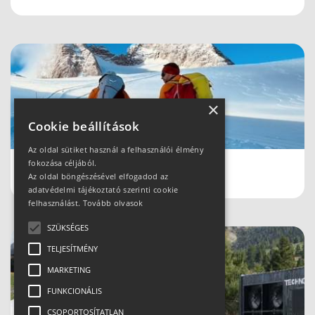
×
Cookie beállítások
Az oldal sütiket használ a felhasználói élmény
fokozása céljából.
Schladmingban teleltünk
Az oldal böngészésével elfogadod az
adatvédelmi tájékoztató szerinti cookie
felhasználást.
Tovább olvasok
SZÜKSÉGES
TELJESÍTMÉNY
MARKETING
FUNKCIONÁLIS
CSOPORTOSÍTATLAN