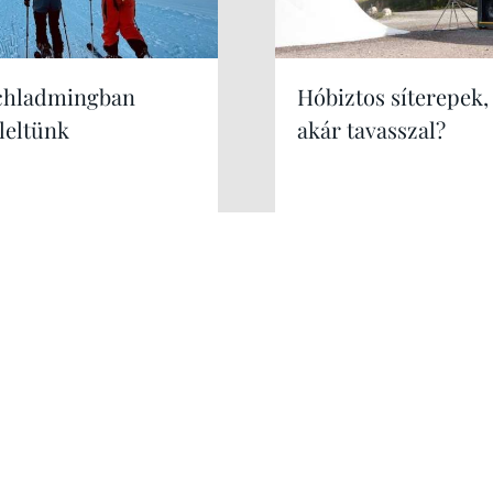
chladmingban
Hóbiztos síterepek,
leltünk
akár tavasszal?
Kérek még!
Hirdetés