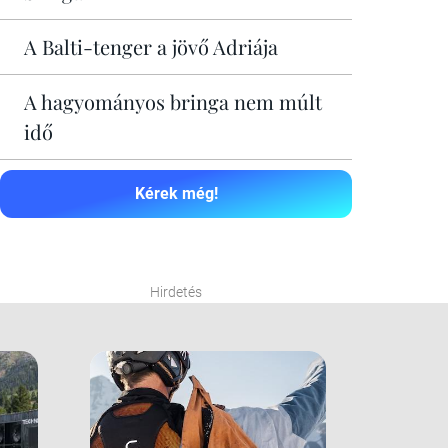
A Balti-tenger a jövő Adriája
A hagyományos bringa nem múlt
idő
Kérek még!
Hirdetés