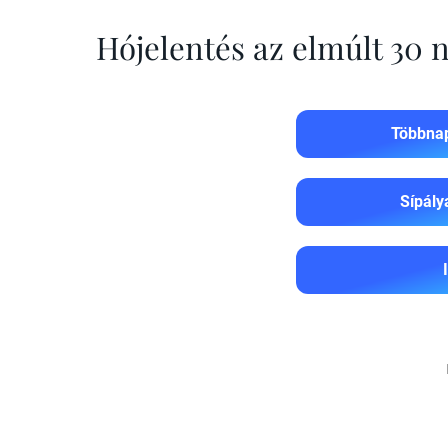
Hójelentés az elmúlt 30
Többnap
Sípály