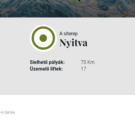
A síterep
Nyitva
Síelhető pályák:
70 Km
Üzemelő liftek:
17
Hirdetés