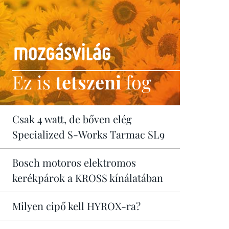
Ez is
tetszeni
fog
Csak 4 watt, de bőven elég
Specialized S-Works Tarmac SL9
Bosch motoros elektromos
kerékpárok a KROSS kínálatában
Milyen cipő kell HYROX-ra?