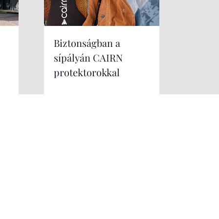
Biztonságban a
sípályán CAIRN
protektorokkal