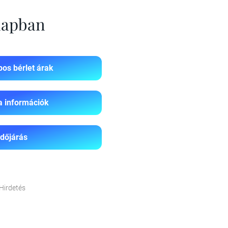
 napban
os bérlet árak
a információk
Időjárás
Hirdetés