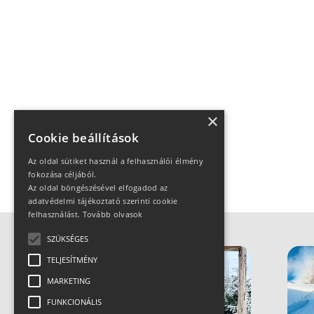
×
Cookie beállítások
Az oldal sütiket használ a felhasználói élmény
fokozása céljából.
Az oldal böngészésével elfogadod az
adatvédelmi tájékoztató szerinti cookie
felhasználást.
Tovább olvasok
SZÜKSÉGES
TELJESÍTMÉNY
MARKETING
FUNKCIONÁLIS