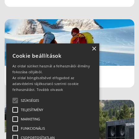
×
Cookie beállítások
Az oldal sütiket használ a felhasználói élmény
fokozása céljából.
Schladmingban teleltünk
Az oldal böngészésével elfogadod az
adatvédelmi tájékoztató szerinti cookie
felhasználást.
Tovább olvasok
SZÜKSÉGES
TELJESÍTMÉNY
MARKETING
FUNKCIONÁLIS
CSOPORTOSÍTATLAN