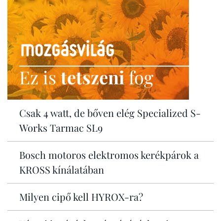
Ez is
tetszeni
fog
Csak 4 watt, de bőven elég Specialized S-
Works Tarmac SL9
Bosch motoros elektromos kerékpárok a
KROSS kínálatában
Milyen cipő kell HYROX-ra?