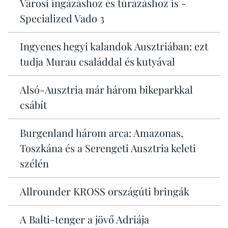
Városi ingázáshoz és túrázáshoz is -
Specialized Vado 3
Ingyenes hegyi kalandok Ausztriában: ezt
tudja Murau családdal és kutyával
Alsó-Ausztria már három bikeparkkal
csábít
Burgenland három arca: Amazonas,
Toszkána és a Serengeti Ausztria keleti
szélén
Allrounder KROSS országúti bringák
A Balti-tenger a jövő Adriája