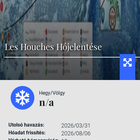
Les Houches Hójelentése
Hegy/Völgy
n/a
Utolsó havazás:
2026/03/31
Hóadat frissítés:
2026/08/06