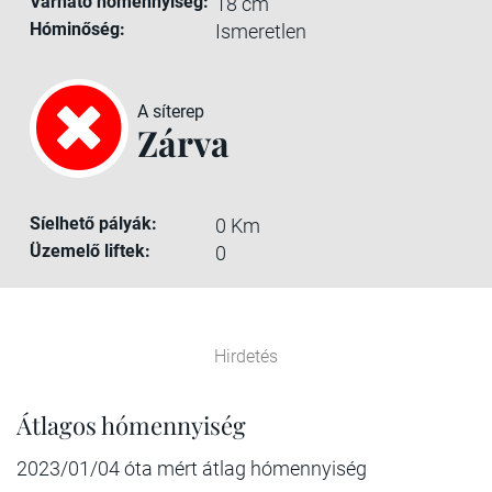
Várható hómennyiség:
18 cm
Hóminőség:
Ismeretlen
A síterep
Zárva
Síelhető pályák:
0 Km
Üzemelő liftek:
0
Hirdetés
Átlagos hómennyiség
2023/01/04 óta mért átlag hómennyiség