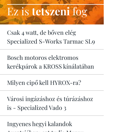
Ez is
tetszeni
fog
Csak 4 watt, de bőven elég
Specialized S-Works Tarmac SL9
Bosch motoros elektromos
kerékpárok a KROSS kínálatában
Milyen cipő kell HYROX-ra?
Városi ingázáshoz és túrázáshoz
is - Specialized Vado 3
Ingyenes hegyi kalandok