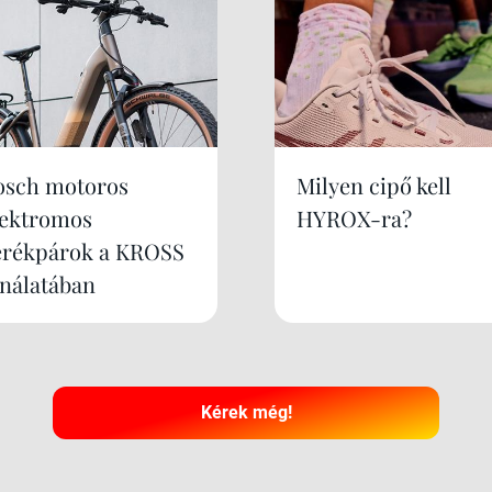
osch motoros
Milyen cipő kell
lektromos
HYROX-ra?
erékpárok a KROSS
ínálatában
Kérek még!