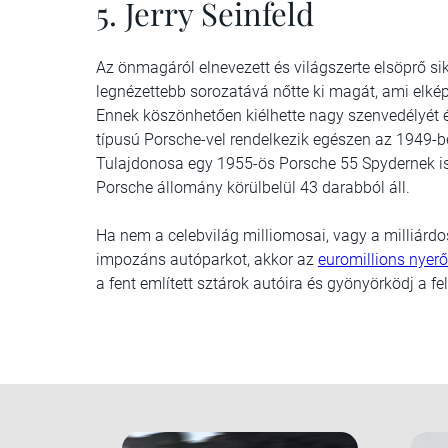
5. Jerry Seinfeld
Az önmagáról elnevezett és világszerte elsöprő sik
legnézettebb sorozatává nőtte ki magát, ami elké
Ennek köszönhetően kiélhette nagy szenvedélyét é
típusú Porsche-vel rendelkezik egészen az 1949-be
Tulajdonosa egy 1955-ös Porsche 55 Spydernek is,
Porsche állomány körülbelül 43 darabból áll.
Ha nem a celebvilág milliomosai, vagy a milliárd
impozáns autóparkot, akkor az
euromillions nye
a fent említett sztárok autóira és gyönyörködj a f