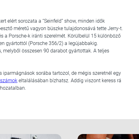
ert elért sorozata a “Seinfeld” show, minden idők
pesztő méretű vagyon büszke tulajdonosává tette Jerry-t.
s a Porsche-k iránti szerelmét. Körülbelül 15 különböző
n gyártottól (Porsche 356/2) a legújabbakig.
 melyből összesen 90 darabot gyártottak. A teljes
os iparmágnások sorába tartozol, de mégis szeretnél egy
rőszámok
eltalálásában bízhatsz. Addig viszont keress rá
elhozatalban.