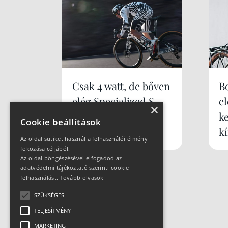
Csak 4 watt, de bőven
B
elég Specialized S-
e
×
Works Tarmac SL9
k
Cookie beállítások
k
Az oldal sütiket használ a felhasználói élmény
fokozása céljából.
Az oldal böngészésével elfogadod az
adatvédelmi tájékoztató szerinti cookie
felhasználást.
Tovább olvasok
SZÜKSÉGES
TELJESÍTMÉNY
MARKETING