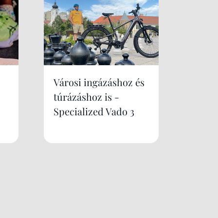
Városi ingázáshoz és
túrázáshoz is -
Specialized Vado 3