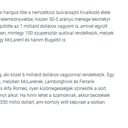
r hangos tőle a nemzetközi bulvársajtó hivalkodó élete
ténelemkönyvekbe, hiszen 50-0 arányú mérlege tekintélyt
ütötte az 1 milliárd dolláros vagyont is, amivel együtt
en, mintegy 100 szupersztár autóval rendelkezik, melyek
egy McLarent és három Bugattit is.
, aki közel 6 milliárd dolláros vagyonnal rendelkezik. Egy
k, melyben McLarenek, Lamborghinik és Ferrarik
 Alfa Romeo, ilyen különlegességek színesítik a sort,
yt alkot. Ha hinni lehet a számoknak, akkor becslések
350 millió dollárt, ami komoly erőt képvisel a sorban.