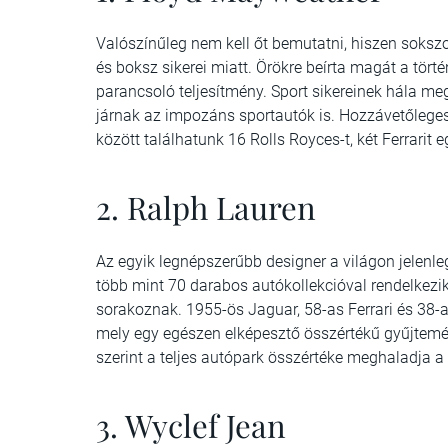
Valószínűleg nem kell őt bemutatni, hiszen sokszo
és boksz sikerei miatt. Örökre beírta magát a tör
parancsoló teljesítmény. Sport sikereinek hála meg
járnak az impozáns sportautók is. Hozzávetőleges
között találhatunk 16 Rolls Royces-t, két Ferrarit 
2. Ralph Lauren
Az egyik legnépszerűbb designer a világon jelenleg
több mint 70 darabos autókollekcióval rendelkezi
sorakoznak. 1955-ös Jaguar, 58-as Ferrari és 38-as
mely egy egészen elképesztő összértékű gyűjtemén
szerint a teljes autópark összértéke meghaladja a 
3. Wyclef Jean