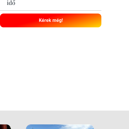
idő
Kérek még!