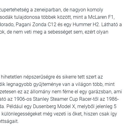
upertehetség a zeneiparban, de nagyon komoly
ócsodák tulajdonosa többek között, mint a McLaren F1,
ldorado, Pagani Zonda C12 és egy Hummer H2. Látható a
k, de nem veti meg a sebességet sem, ezért olyan
ihetetlen népszerűségre és sikerre tett szert az
dik legnagyobb gyűjteménye van a világon több, mint
zetesen ez az állomány nem férne el egy garázsban, ami
tó az 1906-os Stanley Steamer Cup Racer-től az 1986-
. Például egy Dusenberg Model X, melyből jelenleg 5
a különlegességeket még vezeti is őket, hiszen csak így
ttságait.