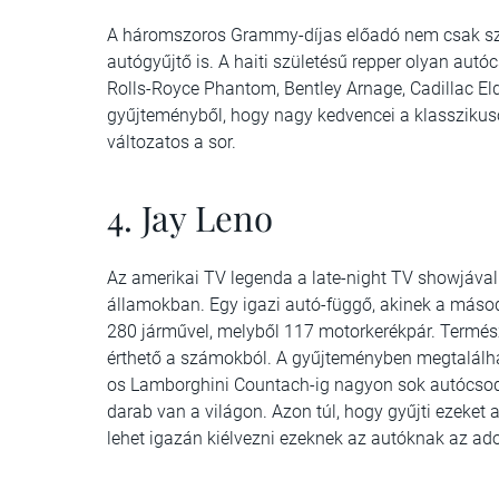
A háromszoros Grammy-díjas előadó nem csak sz
autógyűjtő is. A haiti születésű repper olyan aut
Rolls-Royce Phantom, Bentley Arnage, Cadillac E
gyűjteményből, hogy nagy kedvencei a klasszikuso
változatos a sor.
4. Jay Leno
Az amerikai TV legenda a late-night TV showjával h
államokban. Egy igazi autó-függő, akinek a máso
280 járművel, melyből 117 motorkerékpár. Termés
érthető a számokból. A gyűjteményben megtalálha
os Lamborghini Countach-ig nagyon sok autócsoda
darab van a világon. Azon túl, hogy gyűjti ezeket 
lehet igazán kiélvezni ezeknek az autóknak az ado