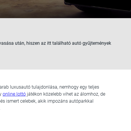
vasása után, hiszen az itt található autó gyűjtemények
rab luxusautó tulajdonlása, nemhogy egy teljes
gy
online lottó
játékon közelebb vihet az álomhoz, de
k és ismert celebek, akik impozáns autóparkkal
.