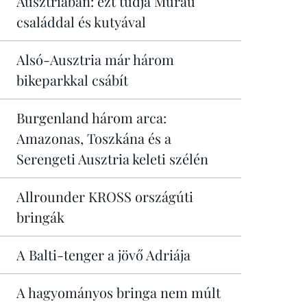
Ausztriában: ezt tudja Murau
családdal és kutyával
Alsó-Ausztria már három
bikeparkkal csábít
Burgenland három arca:
Amazonas, Toszkána és a
Serengeti Ausztria keleti szélén
Allrounder KROSS országúti
bringák
A Balti-tenger a jövő Adriája
A hagyományos bringa nem múlt