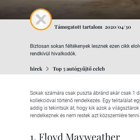
Támogatott tartalom
2020/04/30
Biztosan sokan féltékenyek lesznek ezen cikk elol
rendkívül hivalkodók.
hirek
Top 5 autógyűjtő celeb
Sokak számára csak puszta ábránd akár csak 1 da
kollekcióval történő rendelkezés. Egy telitalálat e
addig is tekintsük át, hogy kik azok a világsztáro
rendelkeznek és nem restek azt közszemlére tenni
1. Floyd Mayweather